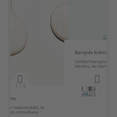
2 / 4
Barojošs krēms
Uzklājiet barojošu krēmu ar mitrinošu
tekstūru, lai stiprinātu ādas aizsargbarjeru.
DOUGLAS COLLECTION
SKIN FOCUS Aqua Perfect
48h Hydrating Rich Cream
Sejas krēms
17,49 €
24,99 €