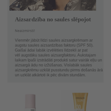
Aizsardzība no saules slēpojot
Neaizmirsti!
Vienmēr jābūt līdzi saules aizsargkrēmam ar
augstu saules aizsardzības faktoru (SPF 50).
Gaišai ādai labāk izvēlēties līdzekli ar pat
vēl augstāku saules aizsargfaktoru. Aukstajam
laikam īpaši izstrādāti produkti satur vairāk eļļu un
aizsargā ādu no izžūšanas. Vislabāk saules
aizsargkrēmu uzklāt pusstundu pirms došanās ārā
un uzklāt atkārtoti ik pēc divām stundām.