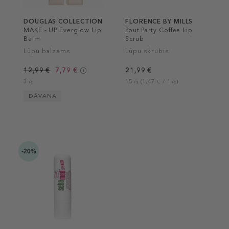
DOUGLAS COLLECTION
FLORENCE BY MILLS
MAKE - UP Everglow Lip
Pout Party Coffee Lip
Balm
Scrub
Lūpu balzams
Lūpu skrubis
12,99 €
7,79 €
21,99 €
3 g
15 g (1,47 € / 1 g)
DĀVANA
-20%