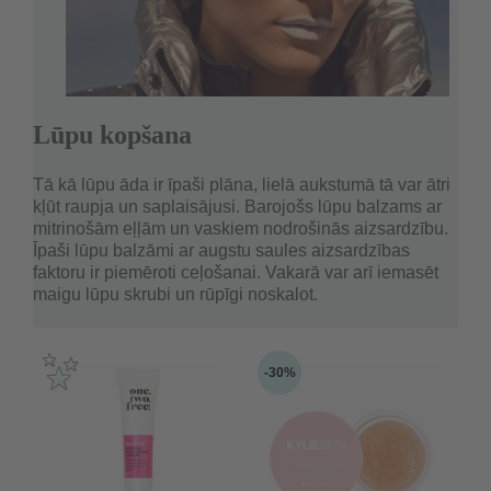
Lūpu kopšana
Tā kā lūpu āda ir īpaši plāna, lielā aukstumā tā var ātri
kļūt raupja un saplaisājusi. Barojošs lūpu balzams ar
mitrinošām eļļām un vaskiem nodrošinās aizsardzību.
Īpaši lūpu balzāmi ar augstu saules aizsardzības
faktoru ir piemēroti ceļošanai. Vakarā var arī iemasēt
maigu lūpu skrubi un rūpīgi noskalot.
-30%