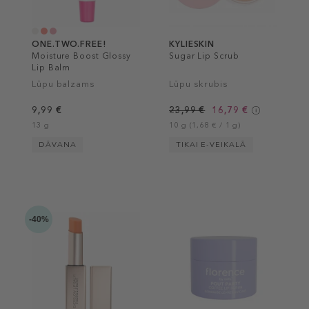
ONE.TWO.FREE!
KYLIESKIN
Moisture Boost Glossy
Sugar Lip Scrub
Lip Balm
Lūpu balzams
Lūpu skrubis
9,99 €
23,99 €
16,79 €
13 g
10 g (1,68 € / 1 g)
DĀVANA
TIKAI E-VEIKALĀ
-40%