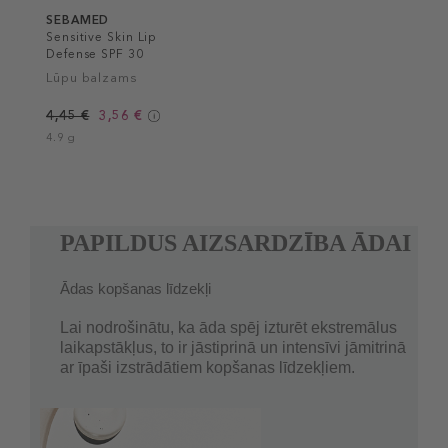
SEBAMED
Sensitive Skin Lip
Defense SPF 30
Lūpu balzams
4,45 €
3,56 €
4.9 g
PAPILDUS AIZSARDZĪBA ĀDAI
Ādas kopšanas līdzekļi
Lai nodrošinātu, ka āda spēj izturēt ekstremālus
laikapstākļus, to ir jāstiprinā un intensīvi jāmitrinā
ar īpaši izstrādātiem kopšanas līdzekļiem.