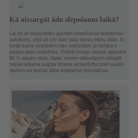
Kā aizsargāt ādu slēpošanas laikā?
Lai arī ar nepacietību gaidām slēpošanas brīvdienas -
aukstums, vējš un UV stari rada stresu mūsu ādai. Jo
tuvāk kalnu virsotnēm mēs nokļūstam, jo lielāka ir
saules staru iedarbība. Turklāt sniegs atstaro aptuveni
90 % saules staru, tāpēc visiem slēpotājiem obligāti
nepieciešama augsta līmeņa aizsardzība pret saules
stariem un īpašas ādas kopšanas procedūras.