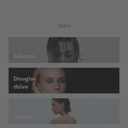
TĒMAS
Sākums
Douglas
dzīve
Aktuāli