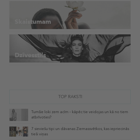
Skaistumam
Dzīvesstils
TOP RAKSTI
Tumšie loki zem acīm – kāpēc tie veidojas un kā no tiem
atbrīvoties?
7 sieviešu tipi un dāvanas Ziemassvētkos, kas iepriecinās
tieši viņas