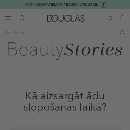
-25%* AROMĀTIEM AR TILPUMU VIRS 80 ML
Kā aizsargāt ādu
slēpošanas laikā?