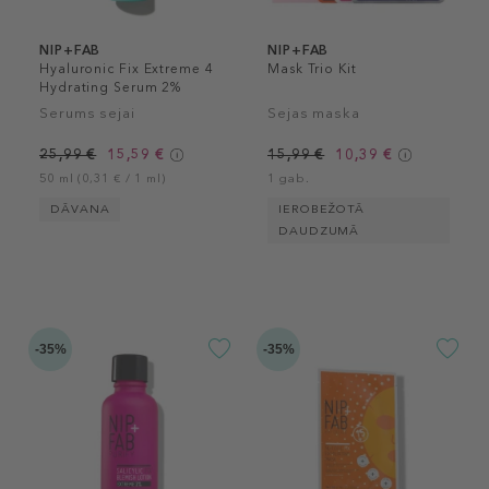
NIP+FAB
NIP+FAB
Hyaluronic Fix Extreme 4
Mask Trio Kit
Hydrating Serum 2%
Serums sejai
Sejas maska
25,99 €
15,59 €
15,99 €
10,39 €
50 ml (0,31 € / 1 ml)
1 gab.
DĀVANA
IEROBEŽOTĀ
DAUDZUMĀ
-35%
-35%