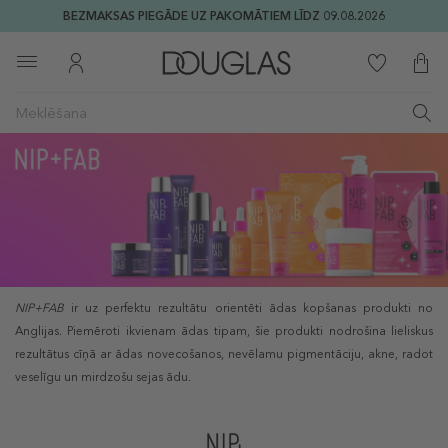
BEZMAKSAS PIEGĀDE UZ PAKOMĀTIEM LĪDZ 09.08.2026
NIP+FAB
ir uz perfektu rezultātu orientēti ādas kopšanas produkti no
Anglijas. Piemēroti ikvienam ādas tipam, šie produkti nodrošina lieliskus
rezultātus cīņā ar ādas novecošanos, nevēlamu pigmentāciju, akne, radot
veselīgu un mirdzošu sejas ādu.