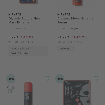
NIP+FAB
NIP+FAB
Glycolic Bubble Sheet
Dragons Blood Extreme
Mask Extreme
Serum
Sejas maska
Serums sejai
6,99 €
4,54 €
25,99 €
15,59 €
23 g (0,20 € / 1 g)
50 ml (0,31 € / 1 ml)
IEROBEŽOTĀ
DĀVANA
DAUDZUMĀ
-40%
-50%