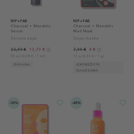
NIP+FAB
NIP+FAB
Charcoal + Mandelic
Charcoal + Mandelic
Serum
Mud Mask
Serums sejai
Sejas maska
22,99 €
13,79 €
7,99 €
4 €
50 ml (0,28 € / 1 ml)
12 g (0,33 € / 1 g)
DĀVANA
IEROBEŽOTĀ
DAUDZUMĀ
-35%
-40%