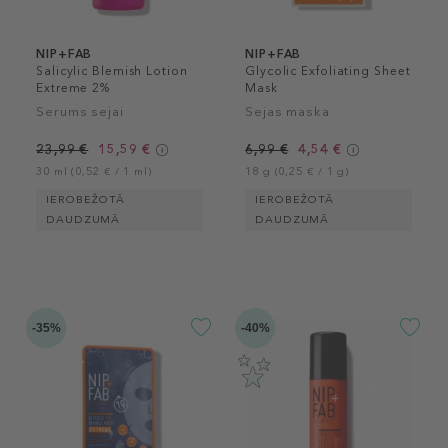
NIP+FAB
NIP+FAB
Salicylic Blemish Lotion
Glycolic Exfoliating Sheet
Extreme 2%
Mask
Serums sejai
Sejas maska
23,99 €
15,59 €
6,99 €
4,54 €
30 ml (0,52 € / 1 ml)
18 g (0,25 € / 1 g)
IEROBEŽOTĀ
IEROBEŽOTĀ
DAUDZUMĀ
DAUDZUMĀ
-35%
-40%