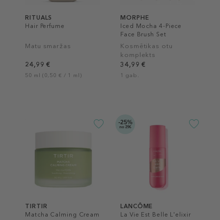
RITUALS
MORPHE
Hair Perfume
Iced Mocha 4-Piece
Face Brush Set
Matu smaržas
Kosmētikas otu
komplekts
24,99 €
34,99 €
50 ml (0,50 € / 1 ml)
1 gab.
-25%
no 29€
TIRTIR
LANCÔME
Matcha Calming Cream
La Vie Est Belle L'elixir