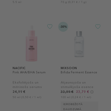
5.5 ml
70 g (0,31 € / 1 g)
-30%
NACIFIC
MIXSOON
Pink AHA/BHA Serum
Bifida Ferment Essence
Eksfoliējošs un
Atjaunojoša un
mitrinošs serums
stimulējoša esence
24,99 €
33,99 €
23,79 €
50 ml (0,50 € / 1 ml)
100 ml (0,24 € / 1 ml)
IEROBEŽOTĀ
DAUDZUMĀ