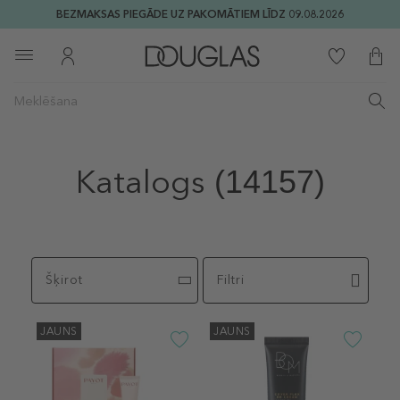
BEZMAKSAS PIEGĀDE UZ PAKOMĀTIEM LĪDZ 09.08.2026
Katalogs
(14157)
Šķirot
Filtri
JAUNS
JAUNS