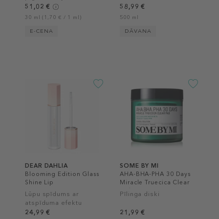
plankumu koriģēšanai
51,02 €
58,99 €
30 ml (1,70 € / 1 ml)
500 ml
E-CENA
DĀVANA
DEAR DAHLIA
SOME BY MI
Blooming Edition Glass
AHA-BHA-PHA 30 Days
Shine Lip
Miracle Truecica Clear
Pad
Lūpu spīdums ar
Pīlinga diski
atspīduma efektu
24,99 €
21,99 €