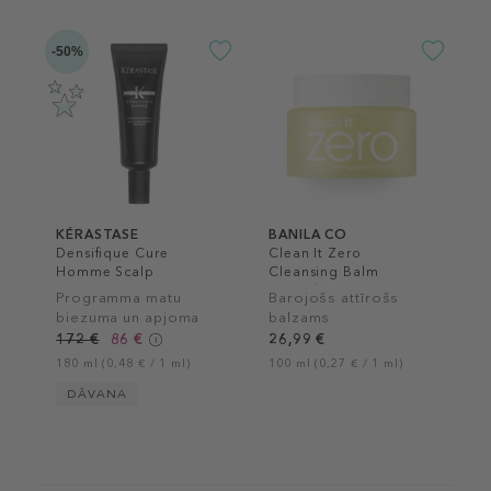
-50%
KÉRASTASE
BANILA CO
Densifique Cure
Clean It Zero
Homme Scalp
Cleansing Balm
Treatment
Nourishing
Programma matu
Barojošs attīrošs
biezuma un apjoma
balzams
palielināšanai
172 €
86 €
26,99 €
180 ml (0,48 € / 1 ml)
100 ml (0,27 € / 1 ml)
DĀVANA