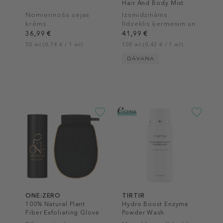
Hair And Body Mist
Nomierinošs sejas
Izsmidzināms
krēms
līdzeklis ķermenim un
matiem
36,99 €
41,99 €
50 ml (0,74 € / 1 ml)
100 ml (0,42 € / 1 ml)
DĀVANA
ONE:ZERO
TIRTIR
100% Natural Plant
Hydro Boost Enzyme
Fiber Exfoliating Glove
Powder Wash