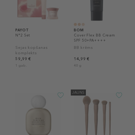
PAYOT
BOM
N°2 Set
Cover Flex BB Cream
SPF 50+PA++++
Sejas kopšanas
BB krēms
komplekts
59,99 €
14,99 €
1 gab.
40 g
JAUNS