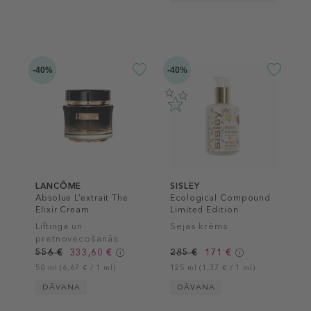
-40%
-40%
LANCÔME
SISLEY
Absolue L’extrait The
Ecological Compound
Elixir Cream
Limited Edition
Liftinga un
Sejas krēms
pretnovecošanās
sejas krēms
556 €
333,60 €
285 €
171 €
50 ml (6,67 € / 1 ml)
125 ml (1,37 € / 1 ml)
DĀVANA
DĀVANA