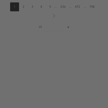
1
2
3
4
5
...
236
...
472
...
708
Page
20
size
select