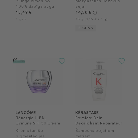
Pīlinga cimds no
Mazgāšanas līdzeklis
100% dabīga augu
sejai
šķiedras
15,49 €
14,50 €
1 gab.
75 g (0,19 € / 1 g)
E-CENA
LANCÔME
KÉRASTASE
Rénergie H.P.N.
Première Bain
Uvmune SPF 50 Cream
Décalcifiant Réparateur
Shampoo
Krēms tumšo
Šampūns bojātiem
pigmentācijas
matiem