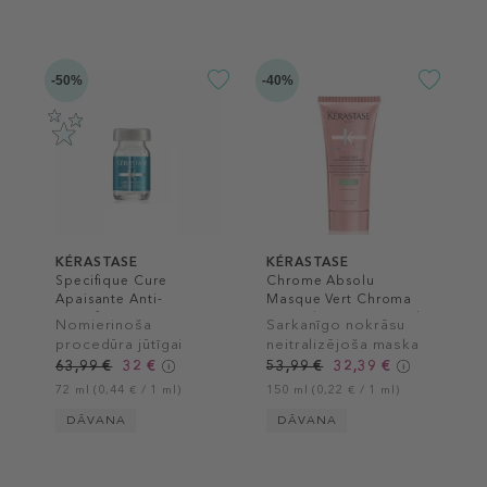
-50%
-40%
KÉRASTASE
KÉRASTASE
Specifique Cure
Chrome Absolu
Apaisante Anti-
Masque Vert Chroma
Inconforts
Neutralisant Hair Mask
Nomierinoša
Sarkanīgo nokrāsu
procedūra jūtīgai
neitralizējoša maska
galvas ādai
tumši brūniem matiem
63,99 €
32 €
53,99 €
32,39 €
72 ml (0,44 € / 1 ml)
150 ml (0,22 € / 1 ml)
DĀVANA
DĀVANA