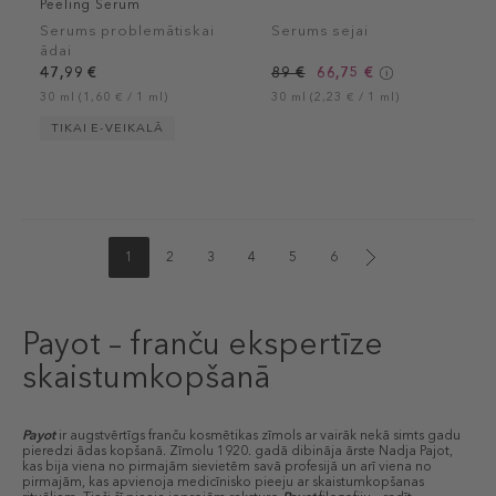
Peeling Serum
Serums problemātiskai
Serums sejai
ādai
47,99 €
89 €
66,75 €
30 ml (1,60 € / 1 ml)
30 ml (2,23 € / 1 ml)
TIKAI E-VEIKALĀ
1
2
3
4
5
6
Payot – franču ekspertīze
skaistumkopšanā
Payot
ir augstvērtīgs franču kosmētikas zīmols ar vairāk nekā simts gadu
pieredzi ādas kopšanā. Zīmolu 1920. gadā dibināja ārste Nadja Pajot,
kas bija viena no pirmajām sievietēm savā profesijā un arī viena no
pirmajām, kas apvienoja medicīnisko pieeju ar skaistumkopšanas