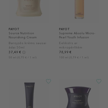
PAYOT
PAYOT
Source Nutrition
Supreme Absolu Micro-
Nourishing Cream
Pearl Youth Infusion
Barojošs krēms sausai
Eeliksīrs ar
ādai 50ml
mikropērlītēm
nobriedušai ādai
37,49 €
78,99 €
50 ml (0,75 € / 1 ml)
100 ml (0,79 € / 1 ml)