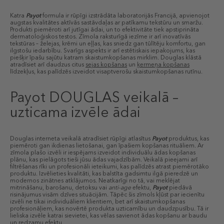
Katra
Payot
formula ir rūpīgi izstrādāta laboratorijās Francijā, apvienojot
augstas kvalitātes aktīvās sastāvdaļas ar patīkamu tekstūru un smaržu.
Produkti piemēroti arī jutīgai ādai, un to efektivitāte tiek apstiprināta
dermatoloģiskos testos. Zīmola raksturīgā iezīme ir arī inovatīvās
tekstūras – želejas, krēmi un eļļas, kas sniedz gan tūlītēju komfortu, gan
ilgstošu iedarbību. Svarīgs aspekts ir arī estētiskais iepakojums, kas
piešķir īpašu sajūtu katram skaistumkopšanas mirklim. Douglas klāstā
atradīsiet arī daudzus citus
sejas kopšanas
un
ķermeņa kopšanas
līdzekļus, kas palīdzēs izveidot visaptverošu skaistumkopšanas rutīnu.
Payot DOUGLAS veikalā –
uzticama izvēle ādai
Douglas interneta veikalā atradīsiet rūpīgi atlasītus
Payot
produktus, kas
piemēroti gan ikdienas lietošanai, gan īpašiem kopšanas rituāliem. Ar
zīmola plašo izvēli ir iespējams izveidot individuālu ādas kopšanas
plānu, kas pielāgots tieši jūsu ādas vajadzībām. Veikalā pieejami arī
filtrēšanas rīki un profesionāli ieteikumi, kas palīdzēs atrast piemērotāko
produktu. Izvēlieties kvalitāti, kas balstīta gadsimtu ilgā pieredzē un
modernos zinātnes atklājumos. Neatkarīgi no tā, vai meklējat
mitrināšanu, barošanu, detoksu vai
anti-age
efektu,
Payot
piedāvā
risinājumus visām dzīves situācijām. Tāpēc šis zīmols kļūst par iecienītu
izvēli ne tikai individuāliem klientiem, bet arī skaistumkopšanas
profesionāļiem, kas novērtē produkta uzticamību un daudzpusību. Tā ir
lieliska izvēle katrai sievietei, kas vēlas savienot ādas kopšanu ar baudu
un redzamu efektu.