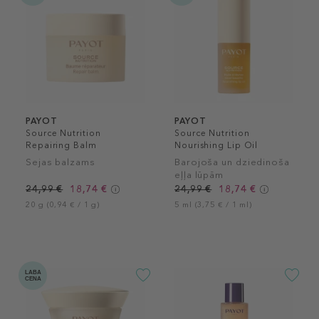
PAYOT
PAYOT
Source Nutrition
Source Nutrition
Repairing Balm
Nourishing Lip Oil
Sejas balzams
Barojoša un dziedinoša
eļļa lūpām
24,99 €
18,74 €
24,99 €
18,74 €
20 g (0,94 € / 1 g)
5 ml (3,75 € / 1 ml)
LABA
CENA