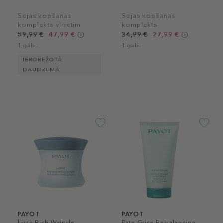
Sejas kopšanas
Sejas kopšanas
komplekts vīrietim
komplekts
59,99 €
47,99 €
34,99 €
27,99 €
1 gab.
1 gab.
IEROBEŽOTĀ
DAUDZUMĀ
PAYOT
PAYOT
Lisse Rich Wrincle
Pate Grise Rebalancing