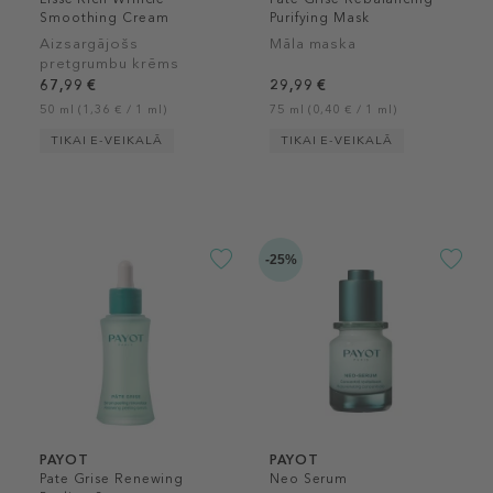
Smoothing Cream
Purifying Mask
Aizsargājošs
Māla maska
pretgrumbu krēms
sausai ādai
67,99 €
29,99 €
50 ml (1,36 € / 1 ml)
75 ml (0,40 € / 1 ml)
TIKAI E-VEIKALĀ
TIKAI E-VEIKALĀ
-25%
PAYOT
PAYOT
Pate Grise Renewing
Neo Serum