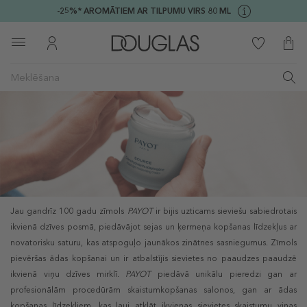
-25%* AROMĀTIEM AR TILPUMU VIRS 80 ML
Jau gandrīz 100 gadu zīmols
PAYOT
ir bijis uzticams sieviešu sabiedrotais
ikvienā dzīves posmā, piedāvājot sejas un ķermeņa kopšanas līdzekļus ar
novatorisku saturu, kas atspoguļo jaunākos zinātnes sasniegumus. Zīmols
pievēršas ādas kopšanai un ir atbalstījis sievietes no paaudzes paaudzē
ikvienā viņu dzīves mirklī.
PAYOT
piedāvā unikālu pieredzi gan ar
profesionālām procedūrām skaistumkopšanas salonos, gan ar ādas
kopšanas līdzekļiem, kas ļauj atklāt ikvienas sievietes skaistumu viņas