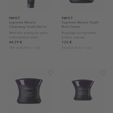
PAYOT
PAYOT
Supreme Absolu
Supreme Absolu Youth
Cleansing Youth Gel-In-
Rich Cream
Foam
Attīrošs putojošs gels
Bagātīgs pregrumbu
nobriedušai ādai
krēms sausai,
nobriedušai ādai
44,99 €
120 €
150 ml (0,30 € / 1 ml)
50 ml (2,40 € / 1 ml)