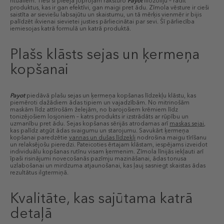
rituāliem. Tieši šī pieeja joprojām raksturo
Payot
filozofiju – radīt
produktus, kas ir gan efektīvi, gan maigi pret ādu. Zīmola vēsture ir cieši
saistīta ar sieviešu labsajūtu un skaistumu, un tā mērķis vienmēr ir bijis
palīdzēt ikvienai sievietei justies pārliecinātai par sevi. Šī pārliecība
iemiesojas katrā formulā un katrā produktā.
Plašs klāsts sejas un ķermeņa
kopšanai
Payot
piedāvā plašu sejas un ķermeņa kopšanas līdzekļu klāstu, kas
piemēroti dažādiem ādas tipiem un vajadzībām. No mitrinošām
maskām līdz attīrošām želejām, no barojošiem krēmiem līdz
tonizējošiem losjoniem – katrs produkts ir izstrādāts ar rūpību un
uzmanību pret ādu. Sejas kopšanas sērijās atrodamas arī
maskas sejai
,
kas palīdz atgūt ādas svaigumu un starojumu. Savukārt ķermeņa
kopšanai paredzētie
vannas un dušas līdzekļi
nodrošina maigu tīrīšanu
un relaksējošu pieredzi. Pateicoties ērtajam klāstam, iespējams izveidot
individuālu kopšanas rutīnu visam ķermenim. Zīmola līnijās iekļauti arī
īpaši risinājumi novecošanās pazīmju mazināšanai, ādas tonusa
uzlabošanai un mirdzuma atjaunošanai, kas ļauj sasniegt skaistas ādas
rezultātus ilgtermiņā.
Kvalitāte, kas sajūtama katrā
detaļā