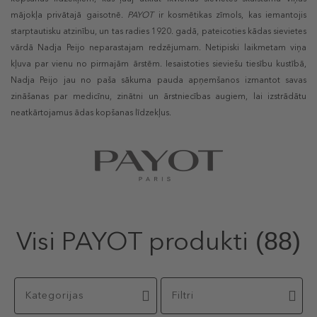
mājokļa privātajā gaisotnē.
PAYOT
ir kosmētikas zīmols, kas iemantojis
starptautisku atzinību, un tas radies 1920. gadā, pateicoties kādas sievietes
vārdā Nadja Peijo neparastajam redzējumam. Netipiski laikmetam viņa
kļuva par vienu no pirmajām ārstēm. Iesaistoties sieviešu tiesību kustībā,
Nadja Peijo jau no paša sākuma pauda apņemšanos izmantot savas
zināšanas par medicīnu, zinātni un ārstniecības augiem, lai izstrādātu
neatkārtojamus ādas kopšanas līdzekļus.
Visi PAYOT produkti
(88)
Kategorijas
Filtri