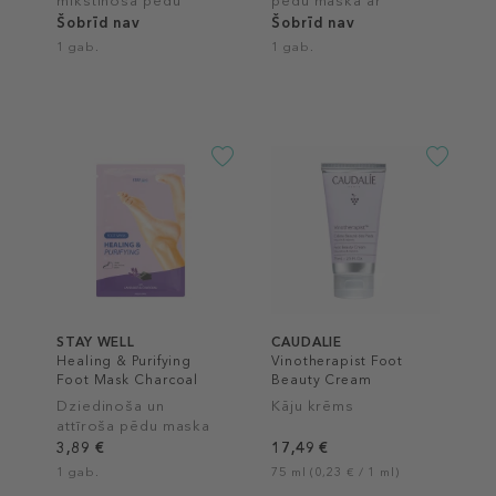
mīkstinoša pēdu
pēdu maska ar
maska ar citronu
kaņepju sēklu eļļu
Šobrīd nav
Šobrīd nav
1 gab.
1 gab.
STAY WELL
CAUDALIE
Healing & Purifying
Vinotherapist Foot
Foot Mask Charcoal
Beauty Cream
Dziedinoša un
Kāju krēms
attīroša pēdu maska
ar kokogli
3,89 €
17,49 €
1 gab.
75 ml (0,23 € / 1 ml)