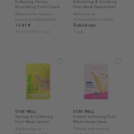
Softening Honey
Exfoliating & Soothing
Nourishing Foot Cream
Heel Mask Peppermint
& Lime
Mīkstinošs medus
Attīroša un
barojošs kāju krēms
nomierinoša maska
papēžiem
12,49 €
Šobrīd nav
70 ml (0,18 € / 1 ml)
1 gab.
STAY WELL
STAY WELL
Peeling & Softening
Instant Softening Foot
Foot Mask Lemon
Mask Hemp Seed
Noloboša un
Tūlītēji mīkstinoša