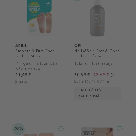
ARIUL
OPI
Smooth & Pure Foot
Nails&Skin Soft & Gone
Peeling Mask
Callus Softener
Plinga un izlīdzinoša
Tulznu mīkstinātājs
pēdu maska
11,49 €
60,99 €
42,69 €
2 gab.
250 ml (0,17 € / 1 ml)
IEROBEŽOTĀ
DAUDZUMĀ
-25%