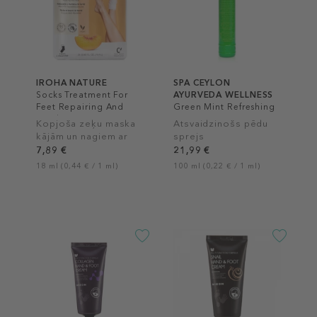
IROHA NATURE
SPA CEYLON
Socks Treatment For
AYURVEDA WELLNESS
Feet Repairing And
Green Mint Refreshing
Peach
Foot Mist
Kopjoša zeķu maska
Atsvaidzinošs pēdu
kājām un nagiem ar
sprejs
persiku serumu,
7,89 €
21,99 €
18 ml (0,44 € / 1 ml)
100 ml (0,22 € / 1 ml)