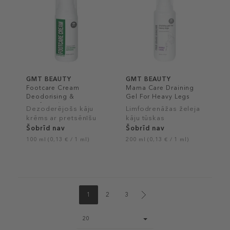
GMT BEAUTY
GMT BEAUTY
Footcare Cream
Mama Care Draining
Deodorising &
Gel For Heavy Legs
Antifungal
Dezoderējošs kāju
Limfodrenāžas želeja
krēms ar pretsēnīšu
kāju tūskas
iedarbību
mazināšanai
Šobrīd nav
Šobrīd nav
100 ml (0,13 € / 1 ml)
200 ml (0,13 € / 1 ml)
1
2
3
Page
20
size