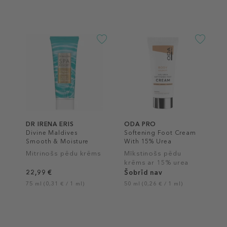
DR IRENA ERIS
ODA PRO
Divine Maldives
Softening Foot Cream
Smooth & Moisture
With 15% Urea
Foot Cream
Mitrinošs pēdu krēms
Mīkstinošs pēdu
krēms ar 15% urea
22,99 €
Šobrīd nav
75 ml (0,31 € / 1 ml)
50 ml (0,26 € / 1 ml)