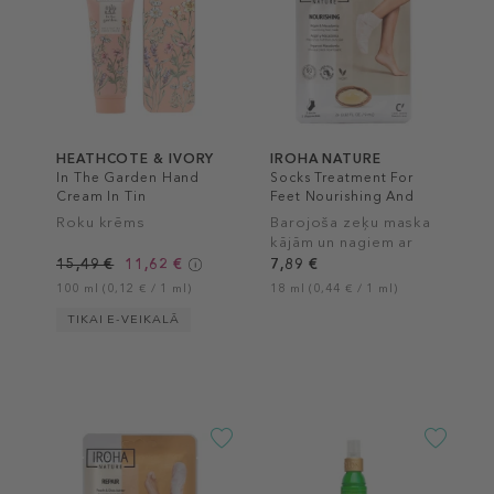
HEATHCOTE & IVORY
IROHA NATURE
In The Garden Hand
Socks Treatment For
Cream In Tin
Feet Nourishing And
Argan
Roku krēms
Barojoša zeķu maska
kājām un nagiem ar
aragāna eļļu
15,49 €
11,62 €
7,89 €
100 ml (0,12 € / 1 ml)
18 ml (0,44 € / 1 ml)
TIKAI E-VEIKALĀ