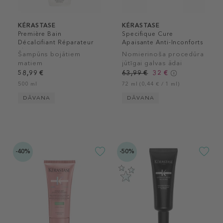
KÉRASTASE
KÉRASTASE
Première Bain
Specifique Cure
Décalcifiant Réparateur
Apaisante Anti-Inconforts
Shampoo
Šampūns bojātiem
Nomierinoša procedūra
matiem
jūtīgai galvas ādai
58,99 €
63,99 €
32 €
500 ml
72 ml (0,44 € / 1 ml)
DĀVANA
DĀVANA
-40%
-50%