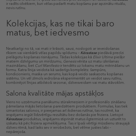
ir radīts cilvēkiem, kuri vēlas padarīt matu kopšanu par apzinātu rituālu,
nevis rutīnu.
Kolekcijas, kas ne tikai baro
matus, bet iedvesmo
Neatkarīgi no tā, vai mati ir krāsoti, sausi, noslogoti ar ieveidošanas
rīkiem vai vienkārši vēlas papildu spīdumu –
Kérastase
piedāvā precīzi
pielāgotu kopšanas risinājumu. Tādas kolekcijas kā
Elixir Ultime
piešķir
matiem dzīvīgumu un mirdzumu,
Genesis
vērsta uz matu izkrišanas
mazināšanu, bet
Curl Manifesto
ir tendēts uz lokainu matu mitrināšanu un
formu. Katra līnija veidota kā saderīgs komplekts: šampūns,
kondicionieris, maska un serums, kas kopā veido saskaņotu kopšanas
sistēmu. Un vēl zīmols iedrošina eksperimentēt un veidot savu rutīnu,
kombinējot līnijas atbilstoši sezonai, dzīvesveidam vai matu stāvoklim.
Salona kvalitāte mājas apstākļos
Viens no uzņēmuma panākumu stūrakmeņiem ir profesionālo zināšanu
pārnešana mājās lietošanai paredzētiem produktiem. Formulas, kas tiek
izmantotas salonos, ir pieejamas arī ikdienas rutīnai, tas nozīmē, ka
iespējams iegūt līdzvērtīgu rezultātu bez došanās pie friziera. Lietojot
Kérastase
produktus, iespējams stiprināt matus ilgtermiņā un uzturēt to
izskatu kā pēc friziera apmeklējuma. Tas ir īpaši vērtīgi mūsdienu straujajā
dzīves ritmā, kad laiks sev ir ierobežots, bet vēlme justies labi –
nepārejoša.