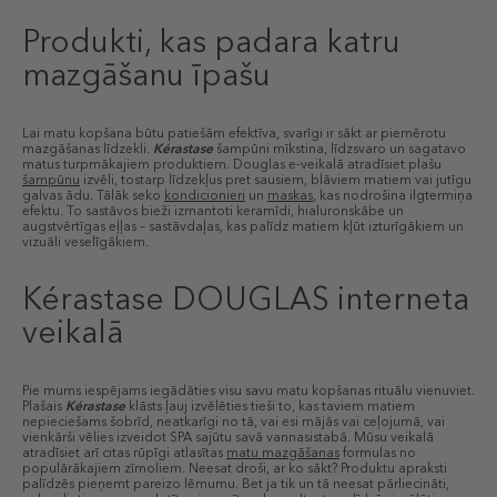
Produkti, kas padara katru
mazgāšanu īpašu
Lai matu kopšana būtu patiešām efektīva, svarīgi ir sākt ar piemērotu
mazgāšanas līdzekli.
Kérastase
šampūni mīkstina, līdzsvaro un sagatavo
matus turpmākajiem produktiem. Douglas e-veikalā atradīsiet plašu
šampūnu
izvēli, tostarp līdzekļus pret sausiem, blāviem matiem vai jutīgu
galvas ādu. Tālāk seko
kondicionieri
un
maskas
, kas nodrošina ilgtermiņa
efektu. To sastāvos bieži izmantoti keramīdi, hialuronskābe un
augstvērtīgas eļļas – sastāvdaļas, kas palīdz matiem kļūt izturīgākiem un
vizuāli veselīgākiem.
Kérastase DOUGLAS interneta
veikalā
Pie mums iespējams iegādāties visu savu matu kopšanas rituālu vienuviet.
Plašais
Kérastase
klāsts ļauj izvēlēties tieši to, kas taviem matiem
nepieciešams šobrīd, neatkarīgi no tā, vai esi mājās vai ceļojumā, vai
vienkārši vēlies izveidot SPA sajūtu savā vannasistabā. Mūsu veikalā
atradīsiet arī citas rūpīgi atlasītas
matu mazgāšanas
formulas no
populārākajiem zīmoliem. Neesat droši, ar ko sākt? Produktu apraksti
palīdzēs pieņemt pareizo lēmumu. Bet ja tik un tā neesat pārliecināti,