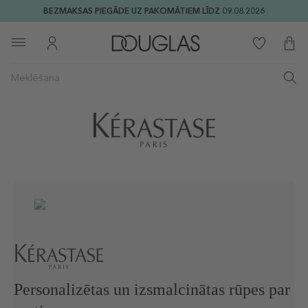
BEZMAKSAS PIEGĀDE UZ PAKOMĀTIEM LĪDZ 09.08.2026
Personalizētas un izsmalcinātas rūpes par