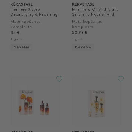
KÉRASTASE
KÉRASTASE
Premiere 3 Step
Mini Hero Oil And Night
Decalcifying & Repairing
Serum To Nourish And
Routine For Damaged
Reinforce Gift Set
Matu kopšanas
Matu kopšanas
Hair Gift Set
komplekts
komplekts
88 €
50,99 €
1 gab.
1 gab.
DĀVANA
DĀVANA