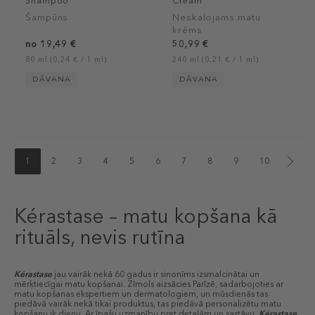
Shampoo
Cream
Šampūns
Neskalojams matu
krēms
no 19,49 €
50,99 €
80 ml (0,24 € / 1 ml)
240 ml (0,21 € / 1 ml)
DĀVANA
DĀVANA
1
2
3
4
5
6
7
8
9
10
Kérastase – matu kopšana kā
rituāls, nevis rutīna
Kérastase
jau vairāk nekā 60 gadus ir sinonīms izsmalcinātai un
mērķtiecīgai matu kopšanai. Zīmols aizsācies Parīzē, sadarbojoties ar
matu kopšanas ekspertiem un dermatologiem, un mūsdienās tas
piedāvā vairāk nekā tikai produktus, tas piedāvā personalizētu matu
kopšanu ik dienu. Ar īpašu uzmanību pret detaļām un sastāvu,
Kérastase