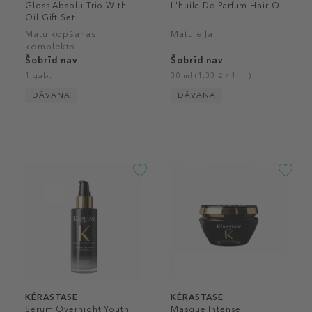
Gloss Absolu Trio With
L'huile De Parfum Hair Oil
Oil Gift Set
Matu kopšanas
Matu eļļa
komplekts
Šobrīd nav
Šobrīd nav
1 gab.
30 ml (1,33 € / 1 ml)
DĀVANA
DĀVANA
KÉRASTASE
KÉRASTASE
Serum Overnight Youth
Masque Intense