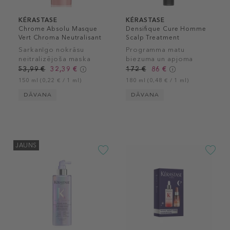
KÉRASTASE
KÉRASTASE
Chrome Absolu Masque
Densifique Cure Homme
Vert Chroma Neutralisant
Scalp Treatment
Hair Mask
Sarkanīgo nokrāsu
Programma matu
neitralizējoša maska
biezuma un apjoma
tumši brūniem matiem
palielināšanai
53,99 €
32,39 €
172 €
86 €
150 ml (0,22 € / 1 ml)
180 ml (0,48 € / 1 ml)
DĀVANA
DĀVANA
JAUNS