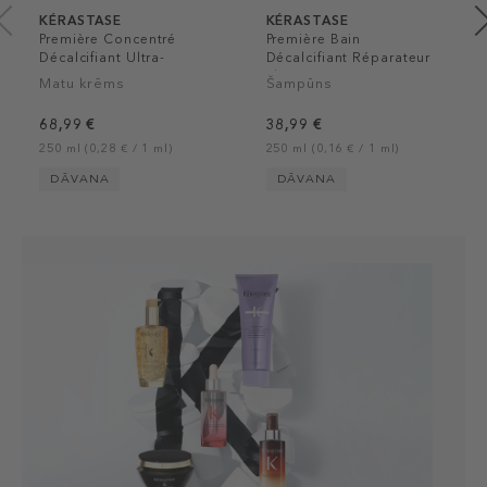
KÉRASTASE
KÉRASTASE
Première Concentré
Première Bain
Décalcifiant Ultra-
Décalcifiant Réparateur
Réparateur Hair
Shampoo
Matu krēms
Šampūns
Treatment
68,99 €
38,99 €
250 ml (0,28 € / 1 ml)
250 ml (0,16 € / 1 ml)
DĀVANA
DĀVANA