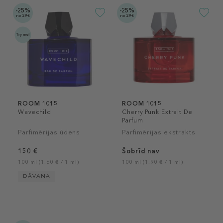
-25%
-25%
no 29€
no 29€
ROOM 1015
ROOM 1015
Wavechild
Cherry Punk Extrait De
Parfum
Parfimērijas ūdens
Parfimērijas ekstrakts
150 €
Šobrīd nav
100 ml (1,50 € / 1 ml)
100 ml (1,90 € / 1 ml)
DĀVANA