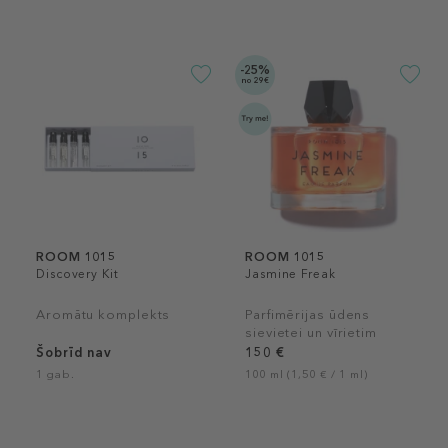
-25%
no 29€
ROOM 1015
ROOM 1015
Discovery Kit
Jasmine Freak
Aromātu komplekts
Parfimērijas ūdens
sievietei un vīrietim
Šobrīd nav
150 €
1 gab.
100 ml (1,50 € / 1 ml)