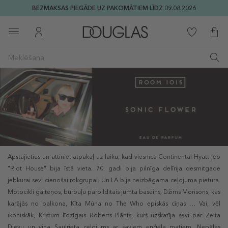
BEZMAKSAS PIEGĀDE UZ PAKOMĀTIEM LĪDZ 09.08.2026
Apstājieties un attiniet atpakaļ uz laiku, kad viesnīca Continental Hyatt jeb
"Riot House" bija īstā vieta. 70. gadi bija pilnīga delīrija desmitgade
jebkurai sevi cienošai rokgrupai. Un LA bija neizbēgama ceļojuma pietura.
Motocikli gaiteņos, burbuļu pārpildītais jumta baseins, Džims Morisons, kas
karājās no balkona, Kīta Mūna no The Who episkās cīņas … Vai, vēl
ikoniskāk, Kristum līdzīgais Roberts Plānts, kurš uzskatīja sevi par Zelta
Dievu un viņa Saulrieta ceļojums ar saviem eņģeļa matiem, Nepālas