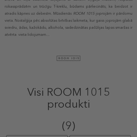
rokassprādzēm un trūcīgu T-kreklu, būdams pārliecināts, ka beidzot ir
atradis kāpnes uz debesīm. Mūsdienās
ROOM 1015
joprojām ir pārdomu
vieta. Nostalģija pēc absolūtas brīvības laikmeta, kur gaiss joprojām glabā
sviedru, ādas, kažokādu, alkohola, sadedzinātas pačūlijas lapas smaržas ir
atvērta vieta lidojumam…
Visi ROOM 1015
produkti
(9)