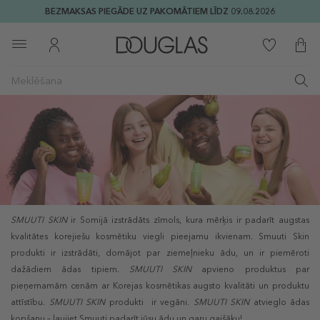
BEZMAKSAS PIEGĀDE UZ PAKOMĀTIEM LĪDZ 09.08.2026
SMUUTI SKIN
ir Somijā izstrādāts zīmols, kura mērķis ir padarīt augstas
kvalitātes korejiešu kosmētiku viegli pieejamu ikvienam. Smuuti Skin
produkti ir izstrādāti, domājot par ziemeļnieku ādu, un ir piemēroti
dažādiem ādas tipiem.
SMUUTI SKIN
apvieno produktus par
pieņemamām cenām ar Korejas kosmētikas augsto kvalitāti un produktu
attīstību.
SMUUTI SKIN
produkti ir vegāni.
SMUUTI SKIN
atvieglo ādas
kopšanu – ļaujiet Smuuti padarīt jūsu ādu un garu gaišāku!