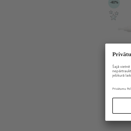
-40%
FILLERINA
12 HA Spec
Eyelids
Gels acu 
plakstiņi
118 €
70
15 ml (4,72 
DĀVANA