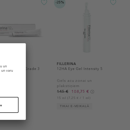
-25%
RINA
FILLERINA
 Day Cream - Grade 3
12HA Eye Gel Intensity 5
s krēms
Gels acu zonai un
plakstiņiem
60,75 €
145 €
108,75 €
1,22 € / 1 ml)
15 ml (7,25 € / 1 ml)
I E-VEIKALĀ
TIKAI E-VEIKALĀ