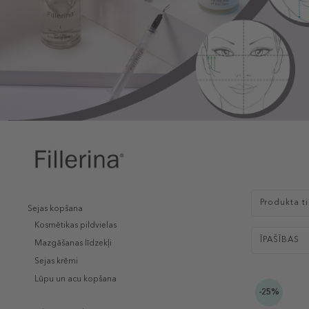
Produkta t
Sejas kopšana
Kosmētikas pildvielas
ĪPAŠĪBAS
Mazgāšanas līdzekļi
Sejas krēmi
Lūpu un acu kopšana
-25%