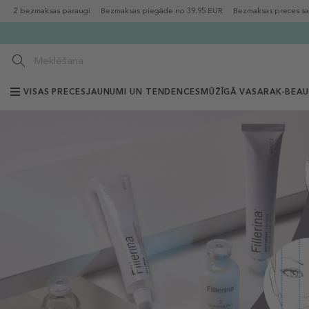
2 bezmaksas paraugi
Bezmaksas piegāde no 39.95 EUR
Bezmaksas preces sa
VISAS PRECES
JAUNUMI UN TENDENCES
MŪŽĪGĀ VASARA
K-BEA