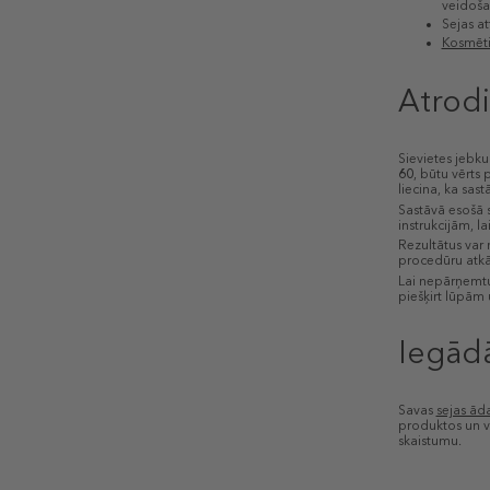
veidoša
Sejas at
Kosmēti
Atrodi
Sievietes jebku
60
, būtu vērts 
liecina, ka sas
Sastāvā esošā 
instrukcijām, l
Rezultātus var 
procedūru atkār
Lai nepārņemt
piešķirt lūpām 
Iegādā
Savas
sejas ād
produktos un vē
skaistumu.