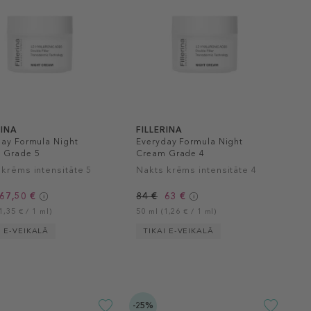
RINA
FILLERINA
day Formula Night
Everyday Formula Night
 Grade 5
Cream Grade 4
 krēms intensitāte 5
Nakts krēms intensitāte 4
67,50 €
84 €
63 €
1,35 € / 1 ml)
50 ml (1,26 € / 1 ml)
I E-VEIKALĀ
TIKAI E-VEIKALĀ
-25%