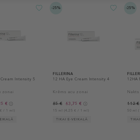
-25%
-25%
FILLERINA
FILLE
Cream Intensity 5
12 HA Eye Cream Intensity 4
12HA N
 zonai
Krēms acu zonai
Nakts
25 €
85 €
63,75 €
112 €
€ / 1 ml)
15 ml (4,25 € / 1 ml)
50 ml (
VEIKALĀ
TIKAI E-VEIKALĀ
TIKA