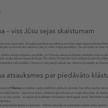
ina – viss Jūsu sejas skaistumam
 sieviešu sejas ādu, Douglas piedāvā jaunākās paaudzes sejas atjaunošanas līdz
ārgām procedūrām salonos, ļauj to veikt mājas apstākļos. Šie produkti ne tikai mi
i varētu sniegt redzamu rezultātu, to formulu saturā redzēsiet dažādas hialurons
veiks audu atjaunošanas funkciju. Pēc nieka 14 dienām būs redzamas pirmās atšķir
edarbība tiek iedalīta 3 līmeņos, kas palīdz atlasīt sev vēlamo produktu ar Švei
ina atsauksmes par piedāvāto klāst
āvājumā
Fillerina
produktus varēs izvēlēties jebkura sieviete, kas vēlas ļauties sev
n nakts krēms – atjaunina, baro, izlīdzina grumbiņas un nogludina ādu. Ar dažādu 
pu un acu zonai – ar apļveida kustībām iemasējiet attiecīgajā zonā. Paredzēts nob
rboties.
 sauļošanās sprejs un pieniņš – ūdens noturīgs un paredzēts visiem ādas tipie