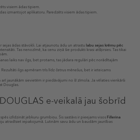
dzēts visiem ādas tipiem.
 ādas izmantojot aplikatoru. Paredzēts visiem ādas tipiem.
r sejas ādas stāvokli. Lai atjaunotu ādu un atrastu
labu sejas krēmu pēc
ensitāti. Tas nenozīmē, ka cenu ziņā šie produkti krasi atšķirsies. Tas tikai
ībām.
s laiks nav ilgs, bet protams, tas jādara regulāri pēc norādītajām
ezultāti ilgs apmēram trīs līdz četrus mēnešus, bet ir ieteicams
 arī jaunākām sievietēm ir piedāvājumi no šī zīmola. Ja vēlaties vienkārši
ast Douglas.
m DOUGLAS e-veikalā jau šobrīd
pēs izlīdzināt jebkuru grumbiņu. Šis sastāvs ir pieejams visos
Fillerina
rukciju atradīsiet iepakojumā. Lutinām savu ādu un baudām jaunības