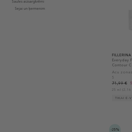
Saules aizsargkrēmi
Sejai un ķermenim
FILLERINA
Everyday 
Contour C
Acu zonas
5
71,99 €
25 ml (2,16 
TIKAI E-
-25%