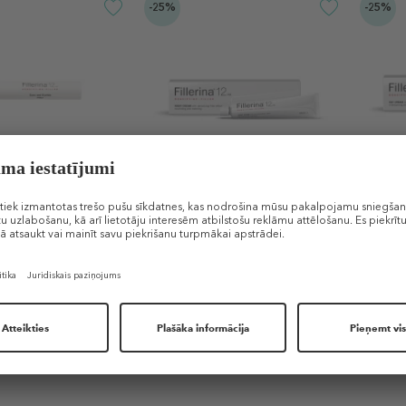
-25%
-25%
FILLERINA
FILLE
ific Zones Eyes &
12 HA Night Cream - Grade 3
12 HA
zonai un
Nakts krēms
Diena
em
,80 €
90 €
67,50 €
81 €
€ / 1 ml)
50 ml (1,35 € / 1 ml)
50 ml (
TIKAI E-VEIKALĀ
TIKA