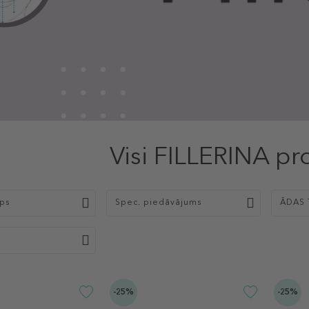
Visi FILLERINA pr
ips
Spec. piedāvājums
ĀDAS 
-25%
-25%