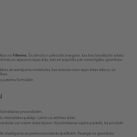
ekļus no
Fillerina
. Šis zīmols ir uzlecošā zvaigzne, kas bez biedējošo adatu
trinās un atjaunos sejas ādu, bet arī aizpildīs pat visniecīgāko grumbiņu
kābes atvasinājuma molekulas, kas iesūcas visos sejas ādas slāņos, un
ības.
ces patentu formulām.
u
is lutināšanas procedūrām.
intensitātes pakāpi. Lietot uz attīrītas ādas.
riedušai vai visiem ādas tipiem. Kņudināšanas sajūta parādīs, ka produkt
m. Ar elastīguma un pretnovecošanās īpašībām. Pasargā no grumbiņu