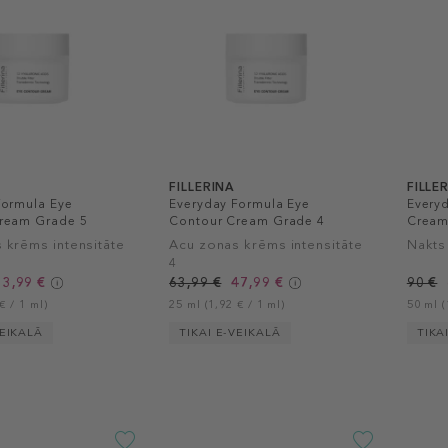
FILLERINA
FILLE
Formula Eye
Everyday Formula Eye
Every
ream Grade 5
Contour Cream Grade 4
Cream
 krēms intensitāte
Acu zonas krēms intensitāte
Nakts
4
53,99 €
63,99 €
47,99 €
90 €
€ / 1 ml)
25 ml (1,92 € / 1 ml)
50 ml (
VEIKALĀ
TIKAI E-VEIKALĀ
TIKA