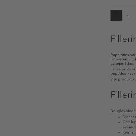
1
2
Filler
Rūpējoties par
lietošanas un d
uz sejas ādas.
Lai šie produkt
peptīdus, kas 
Visu produktu i
Filler
Douglas pied
Dienas u
Gels lū
sāk ieda
Ķermeņa