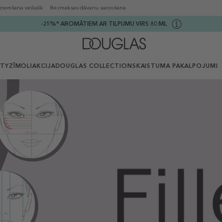
ņemšana veikalā
Bezmaksas dāvanu saiņošana
-25%* AROMĀTIEM AR TILPUMU VIRS 80 ML
UTY
ZĪMOLI
AKCIJA
DOUGLAS COLLECTION
SKAISTUMA PAKALPOJUMI