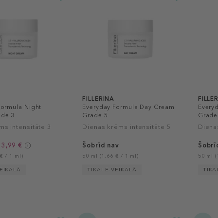
FILLERINA
FILLE
Formula Night
Everyday Formula Day Cream
Every
de 3
Grade 5
Grade
ms intensitāte 3
Dienas krēms intensitāte 5
Diena
53,99 €
Šobrīd nav
Šobrī
€ / 1 ml)
50 ml (1,66 € / 1 ml)
50 ml (
VEIKALĀ
TIKAI E-VEIKALĀ
TIKA