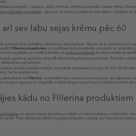
nās.
tīrīšanas līdzeklis – atjauno, attīra, mitrina, mīkstina un piešķir samta efektu. Pare
kas pildvielas komplekts
– atjauno un mitrina, piešķirot zīda efektu. Uzklājiet uz
 arī sev labu sejas krēmu pēc 60
rā vecumā vēlas izskatīties skaistas un iekārojamas. Tāpat ir ar komplimentiem pa
papētīt
Fillerina atsauksmes
un izvēlēties tādu piedāvāto produktu ar vislielāko int
tāvs būs bagātāks un vairāk balstīsies uz
pretnovecošanās
un atjaunināšanās īpaš
smaržu gamma, palīdzēs izbaudīt skaistumkopšanas procedūras. Produktu uzklāšana
ai efekts būtu pamanāms.
novērot jau pēc pirmās nedēļas, bet pilnās pārmaiņas būs pēc 21 līdz 30 dienām. R
tot, lai to nostiprinātu.
u satraukums, ka
Fillerina
ir paredzēts tikai vienai vecuma grupai, tad jāpiemin, ka
un vaigiem apjomu un aizpildīt smalkās līnijas, tad arī šos produktus varēsiet atr
jies kādu no Fillerina produktie
as kopšanai
un atjaunošanai jāizvēlas produkti ar hialuronskābes molekulām, kas s
l vairāk. Plašo klāstu atradīsiet Douglas tiešsaistes veikalā, kur lietošanas inst