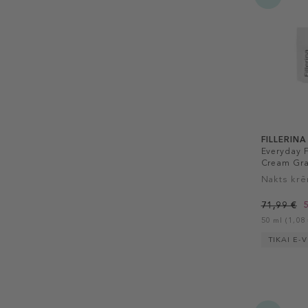
FILLERINA
Everyday 
Cream Gra
Nakts krē
71,99 €
50 ml (1,08 
TIKAI E-