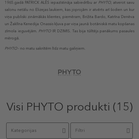
1965.gadā
PATRICK ALÈS
iepazīstināja sabiedrību ar
PHYTO
, atverot savu
salonu netālu no Elizejas laukiem, kas joprojām ir atvērts arī šodien un kur
viņa publiski zināmākās klientes, piemēram, Brižita Bardo, Katrīna Denēva
un Žaklīna Kenedija Onassis kļuva par viņa jaunā botāniskā matu kopšanas
zīmola ieguvējām.
PHYTO
IR DZIMIS. Tas bija tūlītējs panākums pasaules
mērogā.
PHYTO
- no matu saknītēm līdz matu galiņiem.
Visi PHYTO produkti
(15)
Kategorijas
Filtri