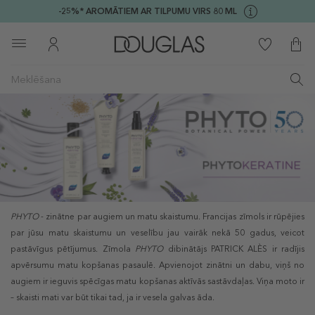
-25%* AROMĀTIEM AR TILPUMU VIRS 80 ML
PHYTO
- zinātne par augiem un matu skaistumu.
Francijas zīmols ir rūpējies
par jūsu matu skaistumu un veselību jau vairāk nekā 50 gadus, veicot
pastāvīgus pētījumus. Zīmola
PHYTO
dibinātājs PATRICK ALÈS ir radījis
apvērsumu matu kopšanas pasaulē.
Apvienojot zinātni un dabu, viņš no
augiem ir ieguvis spēcīgas matu kopšanas aktīvās sastāvdaļas.
Viņa moto ir
– skaisti mati var būt tikai tad, ja ir vesela galvas āda.