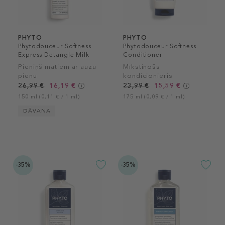
PHYTO
PHYTO
Phytodouceur Softness
Phytodouceur Softness
Express Detangle Milk
Conditioner
Pieniņš matiem ar auzu
Mīkstinošs
pienu
kondicionieris
26,99 €
16,19 €
23,99 €
15,59 €
150 ml (0,11 € / 1 ml)
175 ml (0,09 € / 1 ml)
DĀVANA
-35%
-35%