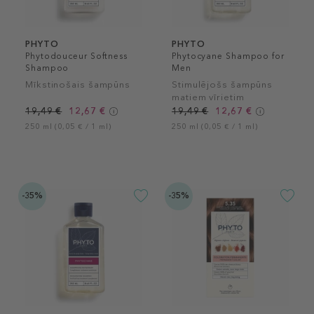
PHYTO
PHYTO
Phytodouceur Softness
Phytocyane Shampoo for
Shampoo
Men
Mīkstinošais šampūns
Stimulējošs šampūns
matiem vīrietim
19,49 €
12,67 €
19,49 €
12,67 €
250 ml (0,05 € / 1 ml)
250 ml (0,05 € / 1 ml)
-35%
-35%