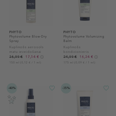
PHYTO
PHYTO
Phytovolume Blow-Dry
Phytovolume Volumizing
Spray
Balm
Kuplinošs aerosols
Kuplinošs
matu ieveidošanai
kondicionieris
26,99 €
17,54 €
24,99 €
16,24 €
150 ml (0,12 € / 1 ml)
175 ml (0,09 € / 1 ml)
-40%
-35%