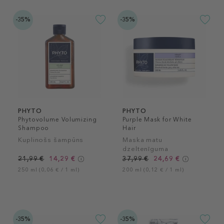
-35%
-35%
PHYTO
PHYTO
Phytovolume Volumizing
Purple Mask for White
Shampoo
Hair
Kuplinošs šampūns
Maska matu
dzeltenīguma
novēršanai
21,99 €
14,29 €
37,99 €
24,69 €
250 ml (0,06 € / 1 ml)
200 ml (0,12 € / 1 ml)
-35%
-35%