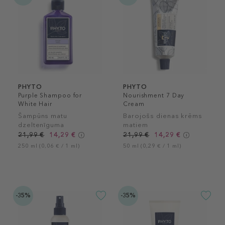
PHYTO
PHYTO
Purple Shampoo for
Nourishment 7 Day
White Hair
Cream
Šampūns matu
Barojošs dienas krēms
dzeltenīguma
matiem
novēršanai
21,99 €
14,29 €
21,99 €
14,29 €
250 ml (0,06 € / 1 ml)
50 ml (0,29 € / 1 ml)
-35%
-35%