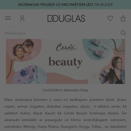
BEZMAKSAS PIEGĀDE UZ PAKOMĀTIEM LĪDZ 09.08.2026
Cerdá
bērnu aksesuāru līnija.
Matu veidošana bērniem ir viens no lielākajiem priekiem dzīvē. Bizes,
copes, zemas zirgastes, dubultas zirgastes, cilpas... Ir tūkstoš veidu, kā
sakārtot matus, tikpat daudz kā
Cerdá Beauty
kolekcijas dizaini. Šie
aksesuāri izstrādāti ar pieaugušo un bērnu iecienītākajiem varoņiem,
piemēram, Minniju, Hariju Poteru, Draugiem, Grogu, Tvītiju... un daudziem