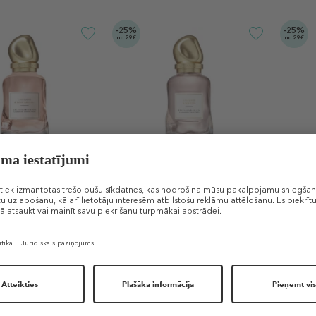
-25%
-25%
no 29€
no 29€
ARAN
DONNA KARAN
DONN
& Rose Absolu
Cashmere & Wild Fig
Cashme
jas ūdens
Parfimērijas ūdens sievietei
Parfim
150 €
150 €
 € / 1 ml)
100 ml (1,50 € / 1 ml)
100 ml 