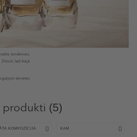
sstila tendences,
 Zīmols laiž klajā
oguļojot sievietes
produkti
(5)
ĀTA KOMPOZĪCIJA
KAM