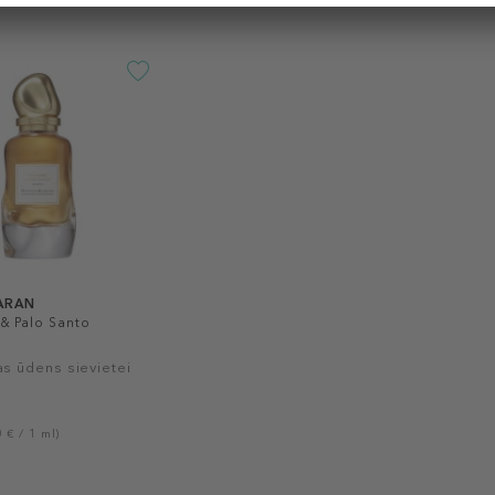
ARAN
& Palo Santo
as ūdens sievietei
 € / 1 ml)