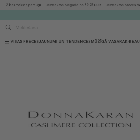
2 bezmaksas paraugi
Bezmaksas piegāde no 39.95 EUR
Bezmaksas preces sa
VISAS PRECES
JAUNUMI UN TENDENCES
MŪŽĪGĀ VASARA
K-BEA