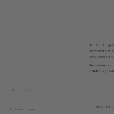
Jau teju 40 ga
nerimstoši turpin
savu pirmo aromā
Katrs aromāts ir 
daudzpusīgo da
Produkta ti
Cashmere Collection