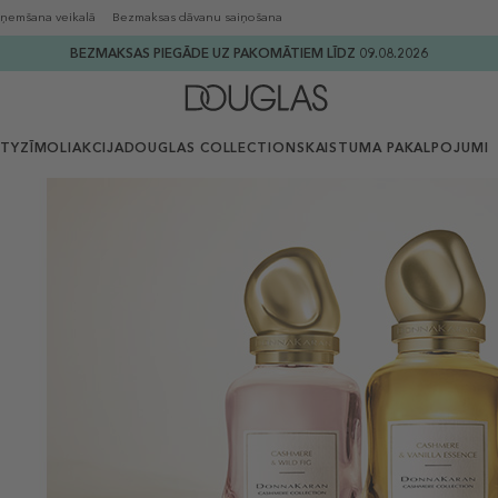
ņemšana veikalā
Bezmaksas dāvanu saiņošana
BEZMAKSAS PIEGĀDE UZ PAKOMĀTIEM LĪDZ 09.08.2026
UTY
ZĪMOLI
AKCIJA
DOUGLAS COLLECTION
SKAISTUMA PAKALPOJUMI