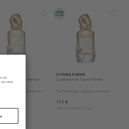
-25%
no 29€
A KARAN
DONNA KARAN
re & Tunisian Neroli
Cashmere & Tiare Flower
ērijas ūdens sievietei
Parfimērijas ūdens sievietei
150 €
(1,50 € / 1 ml)
100 ml (1,50 € / 1 ml)