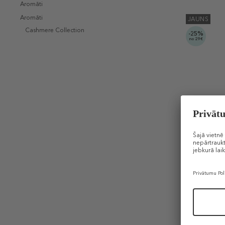
Aromāti
Aromāti
JAUNS
Cashmere Collection
-25%
no 29€
DONNA K
Cashmere 
Parfimēri
150 €
100 ml (1,50
DĀVANA