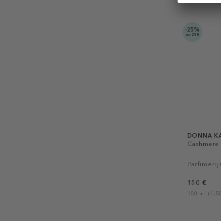
-25%
no 29€
DONNA K
Cashmere 
Parfimērij
150 €
100 ml (1,50