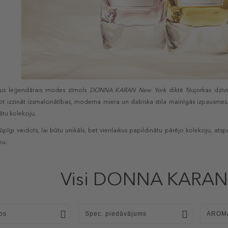
dus leģendārais modes zīmols
DONNA KARAN New York
diktē Ņujorkas dzīve
ot izzināt izsmalcinātības, moderna miera un dabiska stila mainīgās izpausmes.
tu kolekciju.
rūpīgi veidots, lai būtu unikāls, bet vienlaikus papildinātu pārējo kolekciju, atsp
bu.
Visi DONNA KARAN 
ps
Spec. piedāvājums
AROM