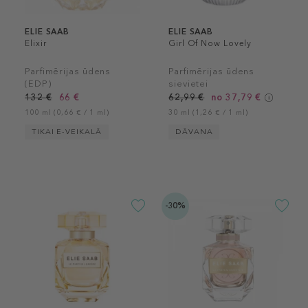
ELIE SAAB
ELIE SAAB
Elixir
Girl Of Now Lovely
Parfimērijas ūdens
Parfimērijas ūdens
(EDP)
sievietei
132 €
66 €
62,99 €
no 37,79 €
100 ml (0,66 € / 1 ml)
30 ml (1,26 € / 1 ml)
TIKAI E-VEIKALĀ
DĀVANA
-30%