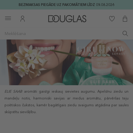
BEZMAKSAS PIEGĀDE UZ PAKOMĀTIEM LĪDZ 09.08.2026
ELIE SAAB
aromāti gaisīgi ieskauj sievietes augumu. Apelsīnu ziedu un
mandeļu notis, harmoniski savijas ar medus aromātu, pārvēršas teju
poētiskos čukstos, kamēr bagātīgais ziedu svaigums atgādina par saules
skūpstītu sievišķību.