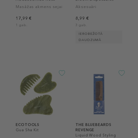
Quartz Gua Sha
Female
Masāžas akmens sejai
Aksesuāri
17,99 €
8,99 €
1 gab.
3 gab.
IEROBEŽOTĀ
DAUDZUMĀ
ECOTOOLS
THE BLUEBEARDS
Gua Sha Kit
REVENGE
Liquid Wood Styling