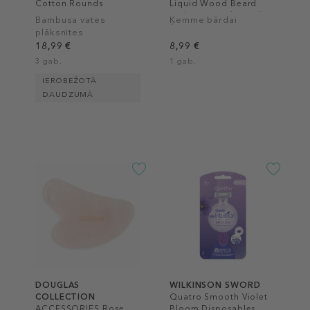
Cotton Rounds
Liquid Wood Beard
and Mo' Comb Small
Bambusa vates
Ķemme bārdai
plāksnītes
18,99 €
8,99 €
3 gab.
1 gab.
IEROBEŽOTĀ
DAUDZUMĀ
DOUGLAS
WILKINSON SWORD
COLLECTION
Quatro Smooth Violet
ACCESSORIES Rose
Bloom Disposables