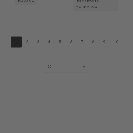
DĀVANA
IEROBEŽOTĀ
DAUDZUMĀ
1
2
3
4
5
6
7
8
9
10
Page
20
size
select