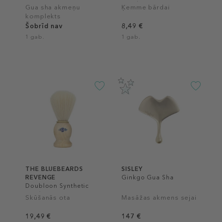
Comb
Gua sha akmeņu
Ķemme bārdai
komplekts
Šobrīd nav
8,49 €
1 gab.
1 gab.
THE BLUEBEARDS
SISLEY
REVENGE
Ginkgo Gua Sha
Doubloon Synthetic
Brush
Skūšanās ota
Masāžas akmens sejai
19,49 €
147 €