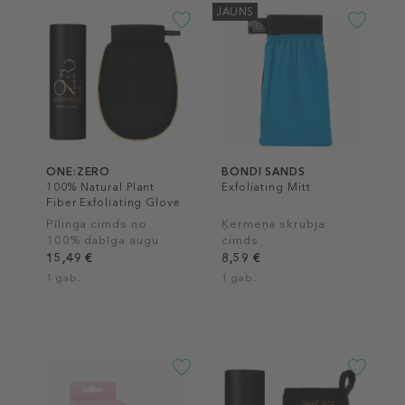
JAUNS
ONE:ZERO
BONDI SANDS
100% Natural Plant
Exfoliating Mitt
Fiber Exfoliating Glove
Pīlinga cimds no
Ķermeņa skrubja
100% dabīga augu
cimds
šķiedras
15,49 €
8,59 €
1 gab.
1 gab.