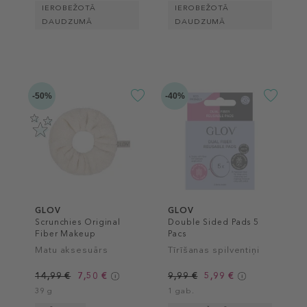
IEROBEŽOTĀ
IEROBEŽOTĀ
DAUDZUMĀ
DAUDZUMĀ
-50%
-40%
GLOV
GLOV
Scrunchies Original
Double Sided Pads 5
Fiber Makeup
Pacs
Removing
Matu aksesuārs
Tīrīšanas spilventiņi
14,99 €
7,50 €
9,99 €
5,99 €
39 g
1 gab.