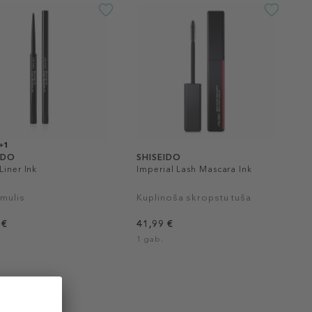
+1
IDO
SHISEIDO
Liner Ink
Imperial Lash Mascara Ink
īmulis
Kuplinoša skropstu tuša
 €
41,99 €
1 gab.