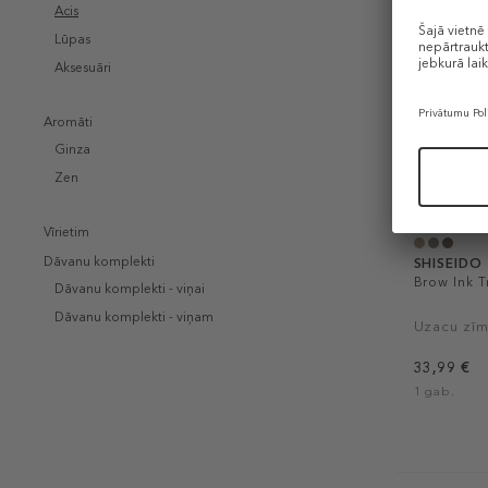
Acis
Lūpas
Aksesuāri
Aromāti
Ginza
Zen
Vīrietim
Dāvanu komplekti
SHISEIDO
Brow Ink T
Dāvanu komplekti - viņai
Dāvanu komplekti - viņam
Uzacu zīm
33,99 €
1 gab.