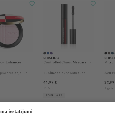
SHISEIDO
SHISE
low Enhancer
ControlledChaos MascaraInk
Micro 
pūderis sejai un
Kuplinoša skropstu tuša
Acu z
41,99 €
32,99
11.5 ml
1 gab.
POPULĀRS