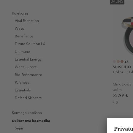
JAUNS
Kolekcijas
Vital Perfection
Waso
Benefiance
Future Solution LX
Ultimune
Essential Energy
+3
SHISEIDO
White Lucent
Color + G
Bio-Performance
Pureness
Mirdzošs 
acīm
Essentials
55,99 €
Defend Skincare
7 g
Ķermeņa kopšana
Dekoratīvā kosmētika
Sejai