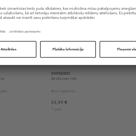
SHISEIDO
rio
ArchLiner Ink
ulis
Acu laineris
33,99 €
1 gab.