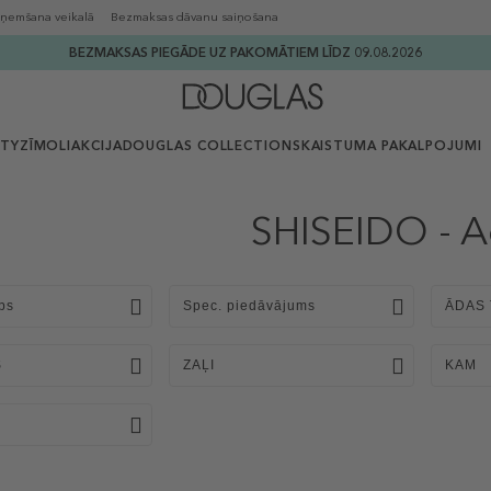
ņemšana veikalā
Bezmaksas dāvanu saiņošana
BEZMAKSAS PIEGĀDE UZ PAKOMĀTIEM LĪDZ 09.08.2026
UTY
ZĪMOLI
AKCIJA
DOUGLAS COLLECTION
SKAISTUMA PAKALPOJUMI
SHISEIDO - A
ps
Spec. piedāvājums
ĀDAS 
S
ZAĻI
KAM