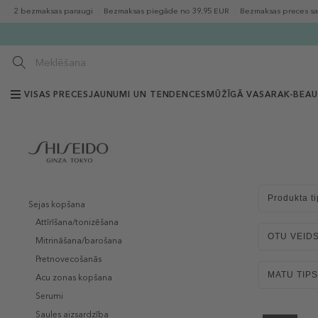
2 bezmaksas paraugi
Bezmaksas piegāde no 39.95 EUR
Bezmaksas preces sa
VISAS PRECES
JAUNUMI UN TENDENCES
MŪŽĪGĀ VASARA
K-BEA
Produkta ti
Sejas kopšana
Attīrīšana/tonizēšana
OTU VEID
Mitrināšana/barošana
Pretnovecošanās
MATU TIPS
Acu zonas kopšana
Serumi
Saules aizsardzība