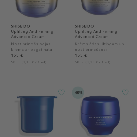
SHISEIDO
SHISEIDO
Uplifting And Firming
Uplifting And Firming
Advanced Cream
Advanced Cream
Enriched
Nostiprinošs sejas
Krēms ādas liftingam un
krēms ar bagātinātu
nostiprināšanai
tekstūru
155 €
155 €
50 ml (3,10 € / 1 ml)
50 ml (3,10 € / 1 ml)
-40%