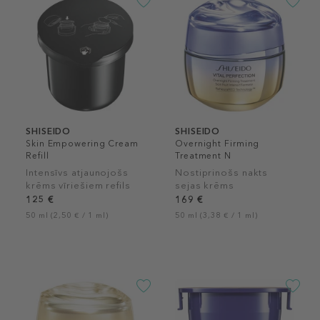
SHISEIDO
SHISEIDO
Skin Empowering Cream
Overnight Firming
Refill
Treatment N
Intensīvs atjaunojošs
Nostiprinošs nakts
krēms vīriešiem refils
sejas krēms
125 €
169 €
50 ml (2,50 € / 1 ml)
50 ml (3,38 € / 1 ml)