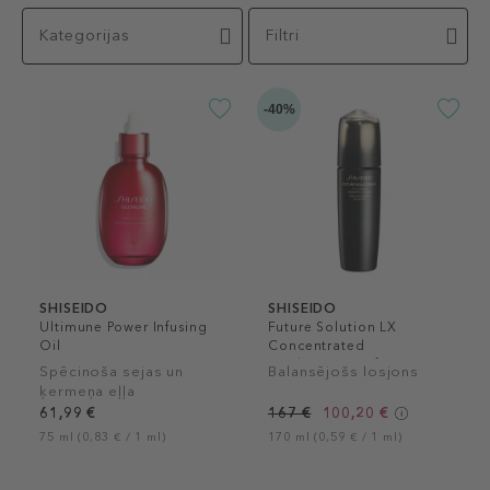
Kategorijas
Filtri
-40%
SHISEIDO
SHISEIDO
Ultimune Power Infusing
Future Solution LX
Oil
Concentrated
Brightening Softener
Spēcinoša sejas un
Balansējošs losjons
ķermeņa eļļa
61,99 €
167 €
100,20 €
75 ml (0,83 € / 1 ml)
170 ml (0,59 € / 1 ml)