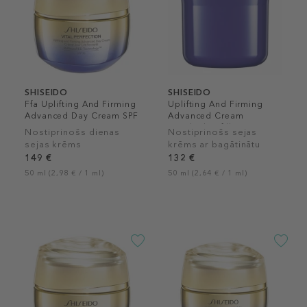
SHISEIDO
SHISEIDO
Ffa Uplifting And Firming
Uplifting And Firming
Advanced Day Cream SPF
Advanced Cream
30
Enriched Refill
Nostiprinošs dienas
Nostiprinošs sejas
sejas krēms
krēms ar bagātinātu
tekstūru refils
149 €
132 €
50 ml (2,98 € / 1 ml)
50 ml (2,64 € / 1 ml)