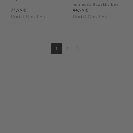
mitrinošs līdzeklis bez
eļļas
75,99 €
44,99 €
50 ml (1,52 € / 1 ml)
50 ml (0,90 € / 1 ml)
1
2