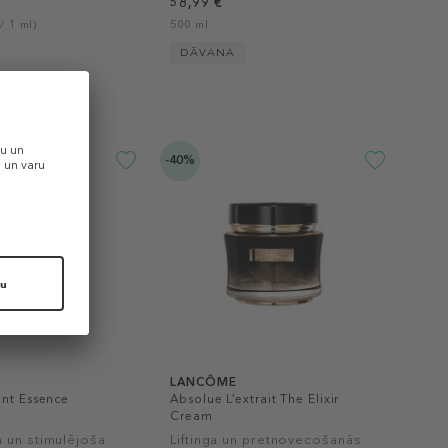
58,99 €
/ 1 ml)
500 ml
DĀVANA
-40%
LANCÔME
ent Essence
Absolue L’extrait The Elixir
Cream
 un stimulējoša
Liftinga un pretnovecošanās