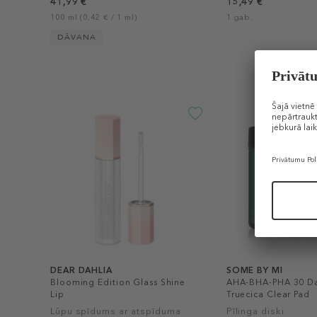
41,99 €
15,49 €
100 ml (0,42 € / 1 ml)
1 gab.
DĀVANA
DEAR DAHLIA
SOME BY MI
Blooming Edition Glass Shine
AHA-BHA-PHA 30 Da
Lip
Truecica Clear Pad
Lūpu spīdums ar atspīduma
Pīlinga diski