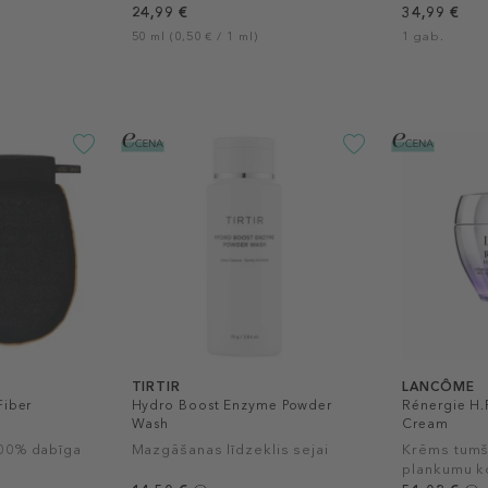
24,99 €
34,99 €
50 ml (0,50 € / 1 ml)
1 gab.
TIRTIR
LANCÔME
Fiber
Hydro Boost Enzyme Powder
Rénergie H.
Wash
Cream
100% dabīga
Mazgāšanas līdzeklis sejai
Krēms tumš
plankumu k