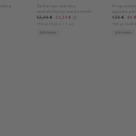
edūra
Sarkanīgo nokrāsu
Programma 
neitralizējoša maska tumši
apjoma pali
brūniem matiem
53,99 €
32,39 €
172 €
86 
150 ml (0,22 € / 1 ml)
180 ml (0,48 €
DĀVANA
DĀVANA