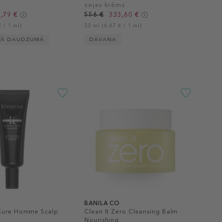
sejas krēms
,79 €
556 €
333,60 €
 / 1 ml)
50 ml (6,67 € / 1 ml)
TĀ DAUDZUMĀ
DĀVANA
BANILA CO
 Cure Homme Scalp
Clean It Zero Cleansing Balm
Nourishing