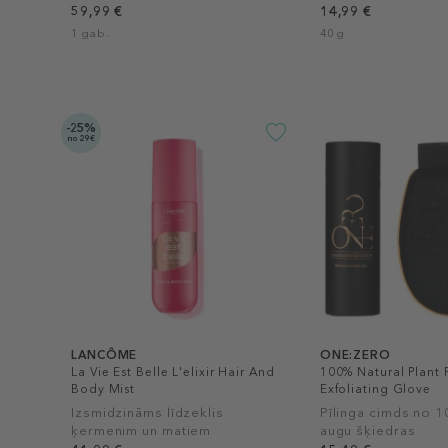
59,99 €
14,99 €
1 gab.
40 g
-25%
no 29€
LANCÔME
ONE:ZERO
La Vie Est Belle L'elixir Hair And
100% Natural Plant 
Body Mist
Exfoliating Glove
Izsmidzināms līdzeklis
Pīlinga cimds no 
ķermenim un matiem
augu šķiedras