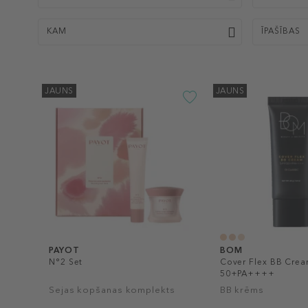
KAM
ĪPAŠĪBAS
JAUNS
JAUNS
PAYOT
BOM
N°2 Set
Cover Flex BB Crea
50+PA++++
Sejas kopšanas komplekts
BB krēms