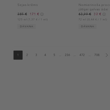
Sejas krēms
Nomierinoša proc
jūtīgai galvas ādai
285 €
171 €
63,99 €
32 €
125 ml (1,37 € / 1 ml)
72 ml (0,44 € / 1 ml)
DĀVANA
DĀVANA
1
2
3
4
5
...
236
...
472
...
708