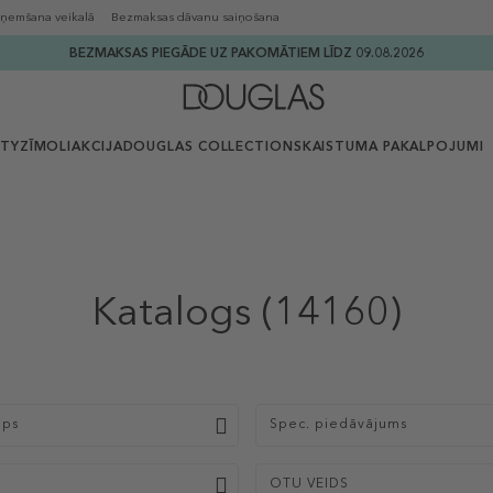
ņemšana veikalā
Bezmaksas dāvanu saiņošana
BEZMAKSAS PIEGĀDE UZ PAKOMĀTIEM LĪDZ 09.08.2026
UTY
ZĪMOLI
AKCIJA
DOUGLAS COLLECTION
SKAISTUMA PAKALPOJUMI
Katalogs
(14160)
ips
Spec. piedāvājums
S
OTU VEIDS