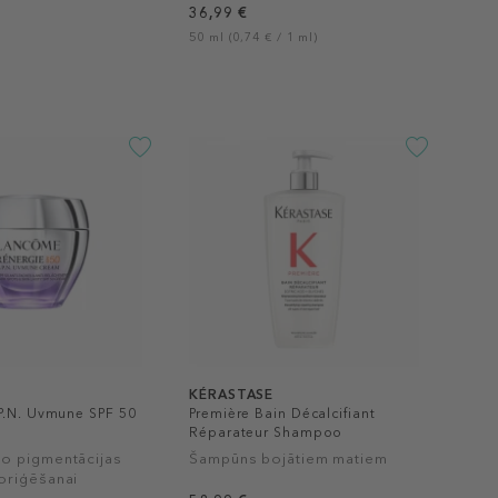
36,99 €
50 ml (0,74 € / 1 ml)
KÉRASTASE
P.N. Uvmune SPF 50
Première Bain Décalcifiant
Réparateur Shampoo
o pigmentācijas
Šampūns bojātiem matiem
oriģēšanai