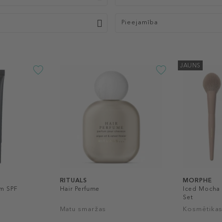
Pieejamība
JAUNS
RITUALS
MORPHE
m SPF
Hair Perfume
Iced Mocha 
Set
Matu smaržas
Kosmētikas