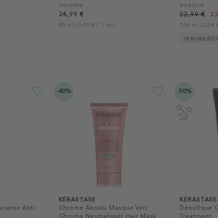
serums
esence
24,99 €
33,99 €
23
50 ml (0,50 € / 1 ml)
100 ml (0,24 €
IEROBEŽO
-40%
-50%
KÉRASTASE
KÉRASTASE
isante Anti-
Chrome Absolu Masque Vert
Densifique
Chroma Neutralisant Hair Mask
Treatment