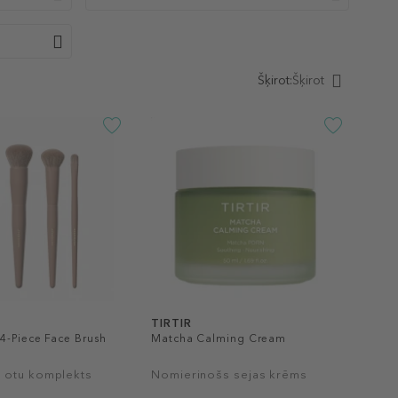
Šķirot:
Šķirot
TIRTIR
4-Piece Face Brush
Matcha Calming Cream
 otu komplekts
Nomierinošs sejas krēms