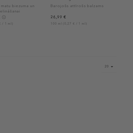
matu biezuma un
Barojošs attīrošs balzams
elināšanai
€
26,99 €
 / 1 ml)
100 ml (0,27 € / 1 ml)
Page
20
size
select