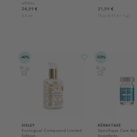
efektu
24,99 €
21,99 €
5.5 ml
70 g (0,31 € / 1 g)
-40%
-50%
SISLEY
KÉRASTASE
Ecological Compound Limited
Specifique Cure Apa
Edition
Inconforts