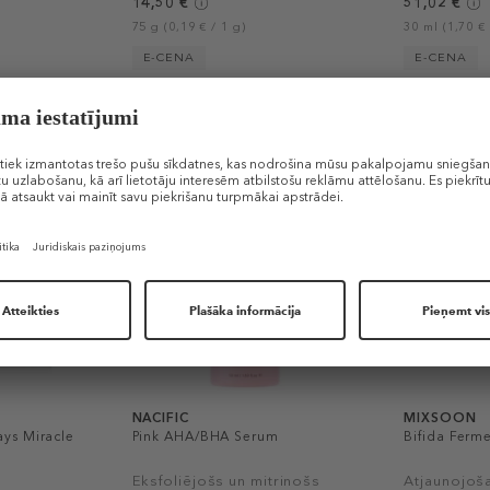
14,50 €
51,02 €
75 g (0,19 € / 1 g)
30 ml (1,70 € 
E-CENA
E-CENA
-30%
NACIFIC
MIXSOON
ys Miracle
Pink AHA/BHA Serum
Bifida Ferm
Eksfoliējošs un mitrinošs
Atjaunojoša