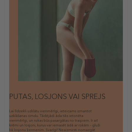
PUTAS, LOSJONS VAI SPREJS
Lai līdzekli uzklātu vienmērīgi, ieteicams izmantot
uzklāšanas cimdu. Tādējādi āda tiks ietonēta
vienmērīgi, un rokas būs pasargātas no traipiem. Ir arī
krēmi un losjoni, kurus var iemasēt ādā ar rokām – gluži
kā losjonu ķermenim. Svarīgi! Neaizmirsti nomazgāt