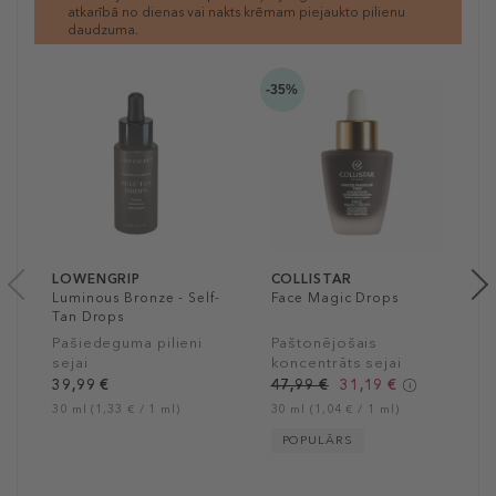
atkarībā no dienas vai nakts krēmam piejaukto pilienu
daudzuma.
-35%
1
LOWENGRIP
COLLISTAR
Luminous Bronze - Self-
Face Magic Drops
Tan Drops
Pašiedeguma pilieni
Paštonējošais
sejai
koncentrāts sejai
39,99 €
47,99 €
31,19 €
30 ml (1,33 € / 1 ml)
30 ml (1,04 € / 1 ml)
POPULĀRS