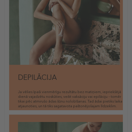
DEPILĀCIJA
Ja vēlies īpaši vienmērīgu rezultātu bez matiņiem, iepriekšējā
dienā vajadzētu noskūties, veikt vaksāciju vai epilāciju – tomēr
tikai pēc atmirušo ādas šūnu nolobīšanas. Tad ādai pietiks laika
atjaunoties, un tā tiks sagatavota paštonējošajam līdzeklim.