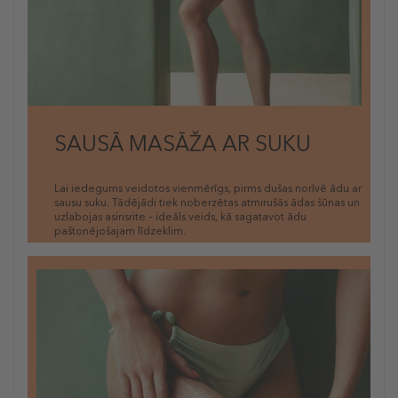
SAUSĀ MASĀŽA AR SUKU
Lai iedegums veidotos vienmērīgs, pirms dušas norīvē ādu ar
sausu suku. Tādējādi tiek noberzētas atmirušās ādas šūnas un
uzlabojas asinsrite – ideāls veids, kā sagatavot ādu
paštonējošajam līdzeklim.