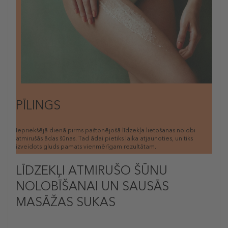
PĪLINGS
Iepriekšējā dienā pirms paštonējošā līdzekļa lietošanas nolobi
atmirušās ādas šūnas. Tad ādai pietiks laika atjaunoties, un tiks
izveidots gluds pamats vienmērīgam rezultātam.
LĪDZEKĻI ATMIRUŠO ŠŪNU
NOLOBĪŠANAI UN SAUSĀS
MASĀŽAS SUKAS