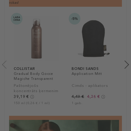
rokas!
LABA
-5%
CENA
COLLISTAR
BONDI SANDS
Gradual Body Gocce
Application Mitt
Magiche Transparent
Self-Tanning Spray
Paštonējošs
Cimds - aplikators
koncentrāts ķermenim
ar dabisku efektu
39,19 €
4,49 €
4,26 €
150 ml (0,26 € / 1 ml)
1 gab.