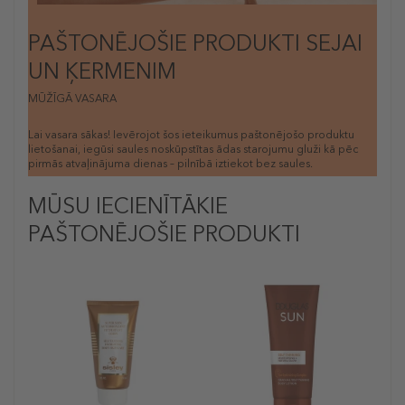
PAŠTONĒJOŠIE PRODUKTI SEJAI
UN ĶERMENIM
MŪŽĪGĀ VASARA
Lai vasara sākas! Ievērojot šos ieteikumus paštonējošo produktu
lietošanai, iegūsi saules noskūpstītas ādas starojumu gluži kā pēc
pirmās atvaļinājuma dienas – pilnībā iztiekot bez saules.
MŪSU IECIENĪTĀKIE
PAŠTONĒJOŠIE PRODUKTI
-