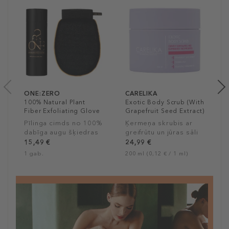
ONE:ZERO
CARELIKA
100% Natural Plant
Exotic Body Scrub (With
Fiber Exfoliating Glove
Grapefruit Seed Extract)
Pīlinga cimds no 100%
Ķermeņa skrubis ar
dabīga augu šķiedras
greifrūtu un jūras sāli
15,49 €
24,99 €
1 gab.
200 ml (0,12 € / 1 ml)