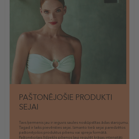
PAŠTONĒJOŠIE PRODUKTI
SEJAI
Tavs ķermenis jau ir ieguvis saules noskūpstītas ādas starojumu.
Tagad ir laiks pievērsties sejai. Izmanto tieši sejai paredzētos
paštonējošos produktus pilienu vai spreja formātā.
Paštonējošais līdzeklis pilienos ļauj regulēt krāsas intensitāti