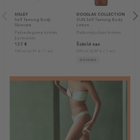
SISLEY
DOUGLAS COLLECTION
Self Tanning Body
SUN Self Tanning Body
Skincare
Lotion
Pašiedeguma krēms
Paštonējošais krēms
ķermenim
137 €
Šobrīd nav
150 ml (0,91 € / 1 ml)
200 ml (0,07 € / 1 ml)
DĀVANA