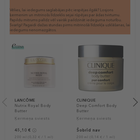
Vēlies, lai iedegums saglabājas pēc iespējas ilgāk? Losjons
ķermenim un mitrinošs līdzeklis sejai rūpējas par ādas tvirtumu.
Papildu mitrums palīdz vēl vairāk paildzināt iedeguma noturību.
Svarīgi! Pagaidi dažas stundas pirms mitrinošā līdzekļa uzklāšanas, lai
iedegums nenomazgātos.
LANCÔME
CLINIQUE
Nutrix Royal Body
Deep Comfort Body
Butter
Butter
Ķermeņa sviests
Ķermeņa sviests
45,10 €
Šobrīd nav
200 ml (0,32 € / 1 ml)
200 ml (0,14 € / 1 ml)