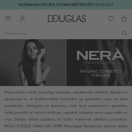
BEZMAKSAS PIEGĀDE UZ PAKOMĀTIEM LĪDZ 09.08.2026
Mūsu mērķis ir radīt personīgo labsajūtu, nepārtraukti meklējot dabisko un
apvienojot to ar profesionālām formulām, lai garantētu matu un ādas
aizsardzību, dzīvīgumu un skaistumu. Salā, kurā uzņēmums ir apmeties,
radās produkti ar vienotu ambīciju: saglabāt neskartas mūsu augu valsts un
visas Sicīlijas dabas īpašības, lai radītu maksimāli efektīvus produktus.
MŪSU DVĒSELE SAKŅOJAS ZEMĒ Pārlaicīgajā Pantelerijas salā (no arābu