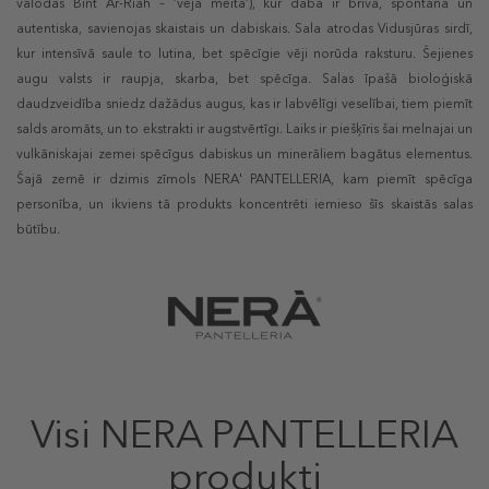
valodas Bint Ar-Riàh – ‘vēja meita’), kur daba ir brīva, spontāna un
autentiska, savienojas skaistais un dabiskais. Sala atrodas Vidusjūras sirdī,
kur intensīvā saule to lutina, bet spēcīgie vēji norūda raksturu. Šejienes
augu valsts ir raupja, skarba, bet spēcīga. Salas īpašā bioloģiskā
daudzveidība sniedz dažādus augus, kas ir labvēlīgi veselībai, tiem piemīt
salds aromāts, un to ekstrakti ir augstvērtīgi. Laiks ir piešķīris šai melnajai un
vulkāniskajai zemei spēcīgus dabiskus un minerāliem bagātus elementus.
Šajā zemē ir dzimis zīmols NERA' PANTELLERIA, kam piemīt spēcīga
personība, un ikviens tā produkts koncentrēti iemieso šīs skaistās salas
būtību.
Visi NERA PANTELLERIA
produkti