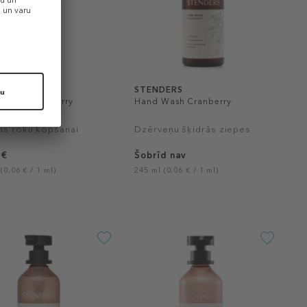
DERS
STENDERS
Lotion Cranberry
Hand Wash Cranberry
ns roku kopšanai
Dzērveņu šķidrās ziepes
 €
Šobrīd nav
(0,06 € / 1 ml)
245 ml (0,06 € / 1 ml)