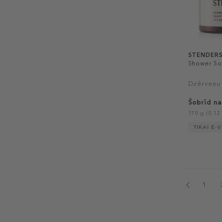
STENDER
Shower Sou
Dzērveņu 
Šobrīd na
170 g (0,12 
TIKAI E-
1