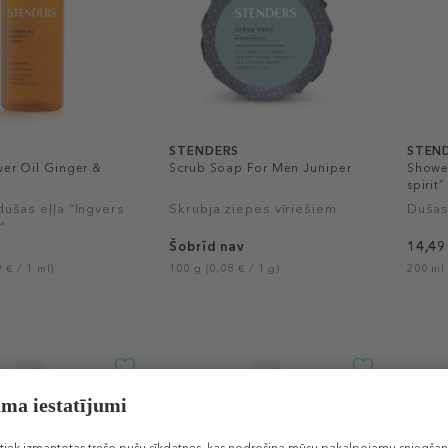
S
STENDERS
STEN
er Oil Ginger &
Scrub Soap For Men Juniper
Showe
spirit”
ušas eļļa “Ingvers
Skrubja ziepes vīriešiem
Dušas
”
Šobrīd nav
14,49
 € / 1 ml)
100 g (0,08 € / 1 g)
200 ml