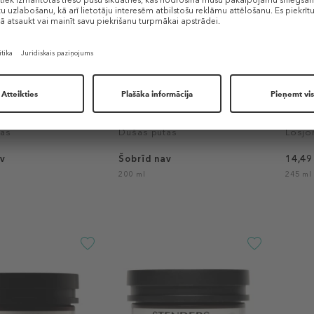
S
STENDERS
STEN
l to mousse
Shower Gel to mousse “Magic
Hand 
ain”
garden”
tas
Dušas putas
Losjo
v
Šobrīd nav
14,49
200 ml
245 ml 