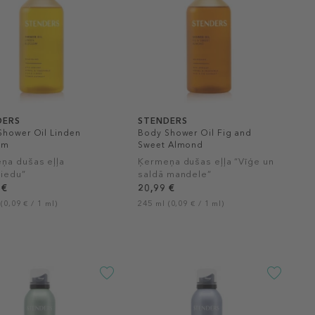
DERS
STENDERS
Shower Oil Linden
Body Shower Oil Fig and
om
Sweet Almond
ņa dušas eļļa
Ķermeņa dušas eļļa “Vīģe un
ziedu”
saldā mandele”
 €
20,99 €
(0,09 € / 1 ml)
245 ml (0,09 € / 1 ml)