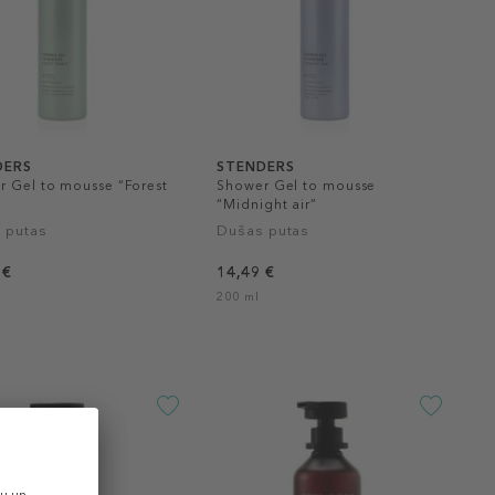
DERS
STENDERS
r Gel to mousse “Forest
Shower Gel to mousse
“Midnight air”
 putas
Dušas putas
 €
14,49 €
200 ml