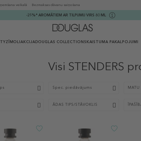
ņemšana veikalā
Bezmaksas dāvanu saiņošana
-25%* AROMĀTIEM AR TILPUMU VIRS 80 ML
UTY
ZĪMOLI
AKCIJA
DOUGLAS COLLECTION
SKAISTUMA PAKALPOJUMI
Visi STENDERS pr
ips
Spec. piedāvājums
MATU 
ĀDAS TIPS/STĀVOKLIS
ĪPAŠĪ