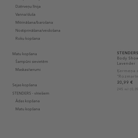
Dzērveņu līnija
Vanna/duša
Mitrināšana/barošana
Nostiprināšana/veidošana
Roku kopšana
STENDER
Matu kopšana
Body Show
Šampūni sievietēm
Lavender
Maskas/serumi
Ķermeņa d
“Rozmarīn
20,99 €
Sejas kopšana
245 ml (0,09
STENDERS - vīriešiem
Ādas kopšana
Matu kopšana