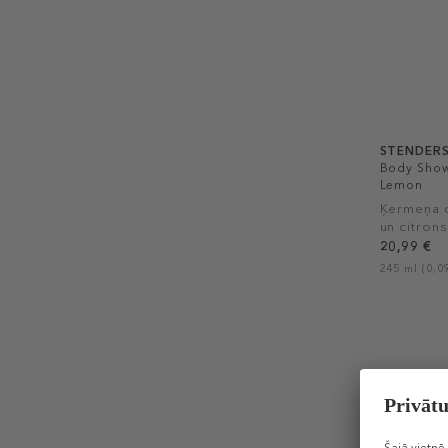
STENDER
Body Show
Lemon
Ķermeņa d
un citrons
20,99 €
245 ml (0,09