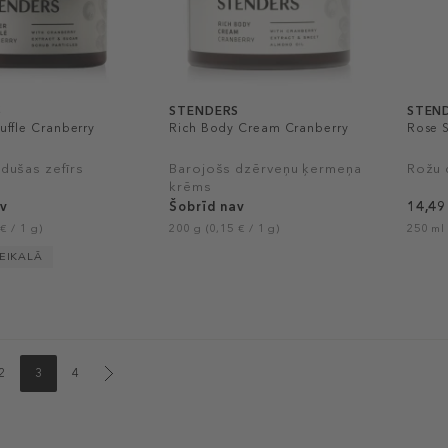
S
STENDERS
STEN
ffle Cranberry
Rich Body Cream Cranberry
Rose 
dušas zefīrs
Barojošs dzērveņu ķermeņa
Rožu 
krēms
v
Šobrīd nav
14,49
€ / 1 g)
200 g (0,15 € / 1 g)
250 ml 
VEIKALĀ
2
3
4