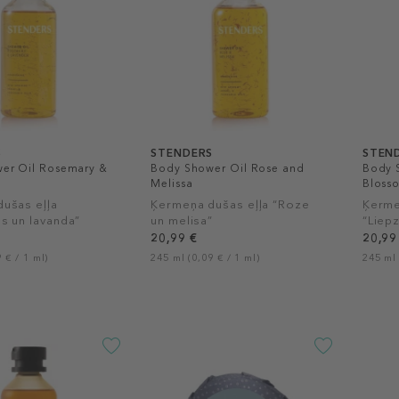
S
STENDERS
STEN
er Oil Rosemary &
Body Shower Oil Rose and
Body 
Melissa
Bloss
ušas eļļa
Ķermeņa dušas eļļa “Roze
Ķerme
s un lavanda”
un melisa”
“Liep
20,99 €
20,99
 € / 1 ml)
245 ml (0,09 € / 1 ml)
245 ml 