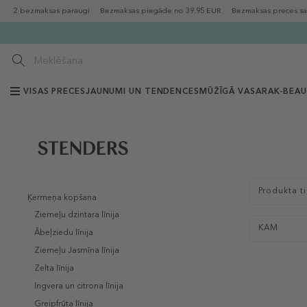
2 bezmaksas paraugi
Bezmaksas piegāde no 39.95 EUR
Bezmaksas preces sa
VISAS PRECES
JAUNUMI UN TENDENCES
MŪŽĪGĀ VASARA
K-BEA
Produkta t
Ķermeņa kopšana
Ziemeļu dzintara līnija
KAM
Ābeļziedu līnija
Ziemeļu Jasmīna līnija
Zelta līnija
Ingvera un citrona līnija
Greipfrūta līnija