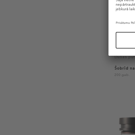
STENDER
Shower Ge
“Summer r
Dušas pu
Šobrīd na
200 gab.