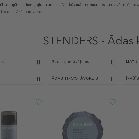
ības sajūta ik dienu, gluda un efektīva skūšanās, nomierinoša un atvēsinoša sej
 ikdienā. Viņš to novērtēs!
STENDERS - Ādas 
ps
Spec. piedāvājums
MATU 
ĀDAS TIPS/STĀVOKLIS
ĪPAŠĪ