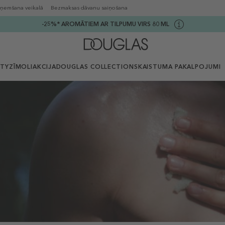
ņemšana veikalā
Bezmaksas dāvanu saiņošana
-25%* AROMĀTIEM AR TILPUMU VIRS 80 ML
UTY
ZĪMOLI
AKCIJA
DOUGLAS COLLECTION
SKAISTUMA PAKALPOJUMI