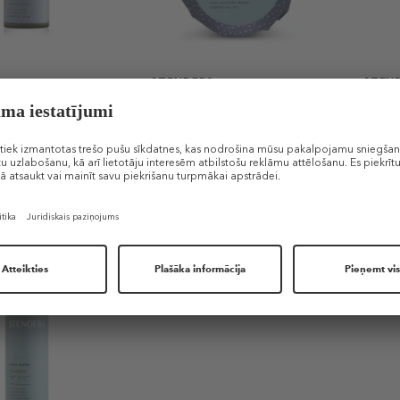
S
STENDERS
STEN
 Balm Juniper
Scrub Soap For Men Juniper
Showe
spirit”
pēc skūšanās
Skrubja ziepes vīriešiem
Dušas
”
Šobrīd nav
14,49
€ / 1 ml)
100 g (0,08 € / 1 g)
200 ml