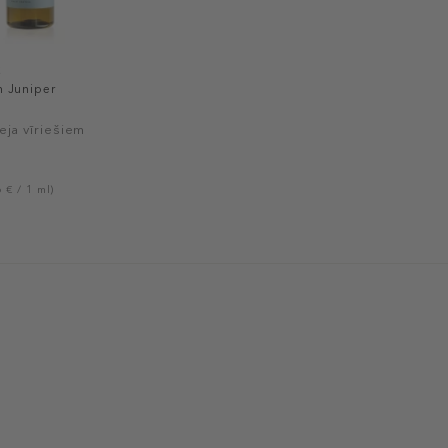
S
 Juniper
eja vīriešiem
 € / 1 ml)