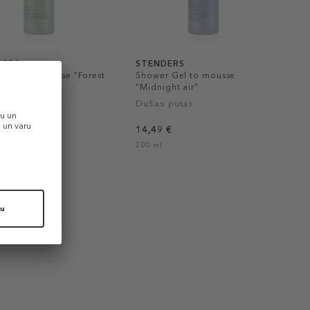
DERS
STENDERS
r Gel to mousse “Forest
Shower Gel to mousse
“Midnight air”
 putas
Dušas putas
 €
14,49 €
200 ml