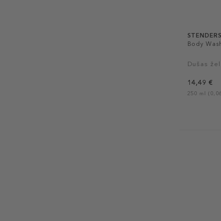
STENDER
Body Wash
Dušas žel
14,49 €
250 ml (0,06