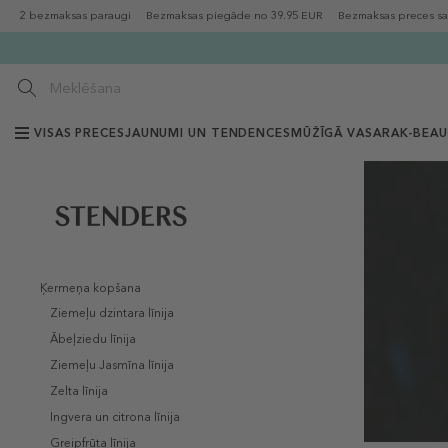
2 bezmaksas paraugi
Bezmaksas piegāde no 39.95 EUR
Bezmaksas preces sa
VISAS PRECES
JAUNUMI UN TENDENCES
MŪŽĪGĀ VASARA
K-BEA
Ķermeņa kopšana
Ziemeļu dzintara līnija
Ābeļziedu līnija
Ziemeļu Jasmīna līnija
Zelta līnija
Ingvera un citrona līnija
Greipfrūta līnija