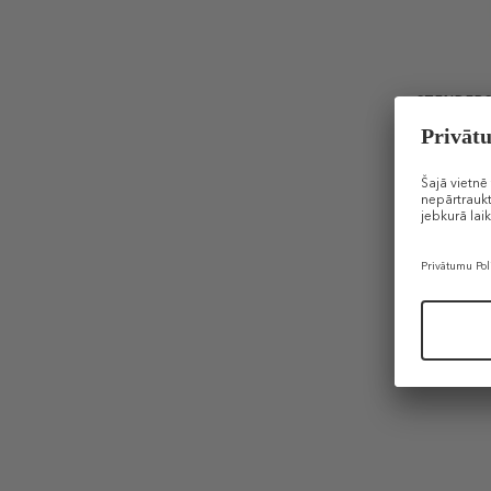
STENDER
Aftershave
Balzams 
“Kadiķoga
17,49 €
75 ml (0,23 