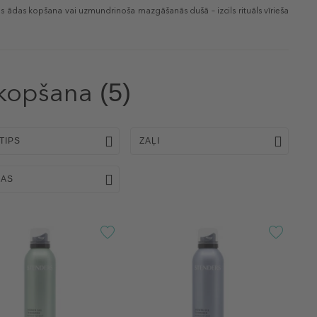
as ādas kopšana vai uzmundrinoša mazgāšanās dušā – izcils rituāls vīrieša
kopšana
(5)
TIPS
ZAĻI
BAS