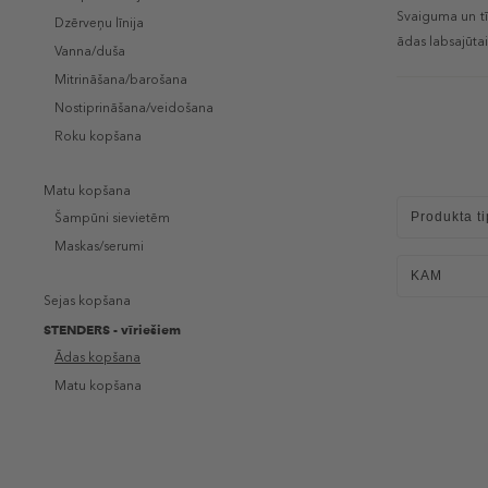
Svaiguma un tīr
Dzērveņu līnija
ādas labsajūtai
Vanna/duša
Mitrināšana/barošana
Nostiprināšana/veidošana
Roku kopšana
Matu kopšana
Produkta ti
Šampūni sievietēm
Maskas/serumi
KAM
Sejas kopšana
STENDERS - vīriešiem
Ādas kopšana
Matu kopšana