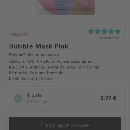
5.0
Atsauksmes 1
zvaigžņu
Bubble Mask Pink
no
5
Dziļi attīroša sejas maska
no
ĀDAS TIPS/STĀVOKLIS:
Visiem ādas tipiem
1
ĪPAŠĪBAS:
Attīrošs, Atsvaidzinošs, Mirdzumam,
atsauksmēm
Mitrinošs, Sebuma kontrole
KAM:
Sievietei, Unisex
Selected
1 gab
variation
2,99 €
2,99 € / 1 gab.
PIEVIENOT GROZAM