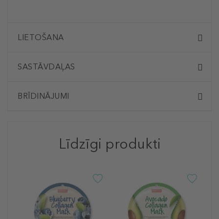
LIETOŠANA
SASTĀVDAĻAS
BRĪDINĀJUMI
Līdzīgi produkti
P
D
O
V
V