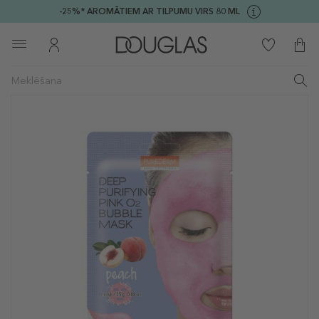
-25%* AROMĀTIEM AR TILPUMU VIRS 80 ML