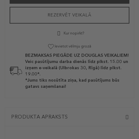
REZERVĒT VEIKALĀ
Kur nopirkt?
Ievietot vēlmju grozā
BEZMAKSAS PIEGĀDE UZ DOUGLAS VEIKALIEM!
Veic pasūtījumu darba dienās līdz plkst. 15.00 un
izņem e-veikalā (Ulbrokas 30, Rīgā) līdz plkst.
19.00*.
*Jums tiks nosūtīta ziņa, kad pasūtījums būs
gatavs saņemšanai!
PRODUKTA APRAKSTS