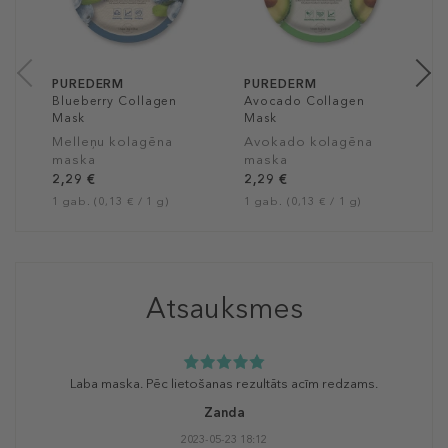
m
2
1 
PUREDERM
PUREDERM
Blueberry Collagen
Avocado Collagen
Mask
Mask
Melleņu kolagēna
Avokado kolagēna
maska
maska
2,29 €
2,29 €
1 gab. (0,13 € / 1 g)
1 gab. (0,13 € / 1 g)
Atsauksmes
Laba maska. Pēc lietošanas rezultāts acīm redzams.
Zanda
2023-05-23 18:12