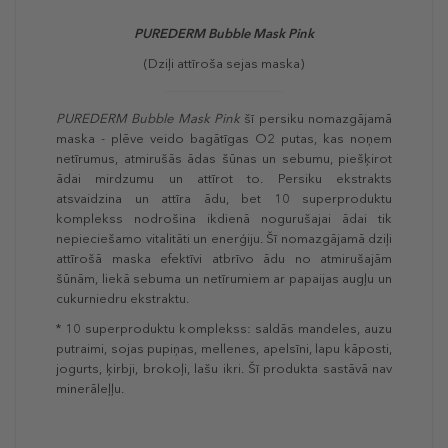
PUREDERM
Bubble Mask Pink
(Dziļi attīroša sejas maska)
PUREDERM
Bubble Mask Pink
šī persiku nomazgājamā
maska - plēve veido bagātīgas O2 putas, kas noņem
netīrumus, atmirušās ādas šūnas un sebumu, piešķirot
ādai mirdzumu un attīrot to. Persiku ekstrakts
atsvaidzina un attīra ādu, bet 10 superproduktu
komplekss nodrošina ikdienā nogurušajai ādai tik
nepieciešamo vitalitāti un enerģiju. Šī nomazgājamā dziļi
attīrošā maska efektīvi atbrīvo ādu no atmirušajām
šūnām, liekā sebuma un netīrumiem ar papaijas augļu un
cukurniedru ekstraktu.
* 10 superproduktu komplekss: saldās mandeles, auzu
putraimi, sojas pupiņas, mellenes, apelsīni, lapu kāposti,
jogurts, ķirbji, brokoļi, lašu ikri. Šī produkta sastāvā nav
minerāleļļu.