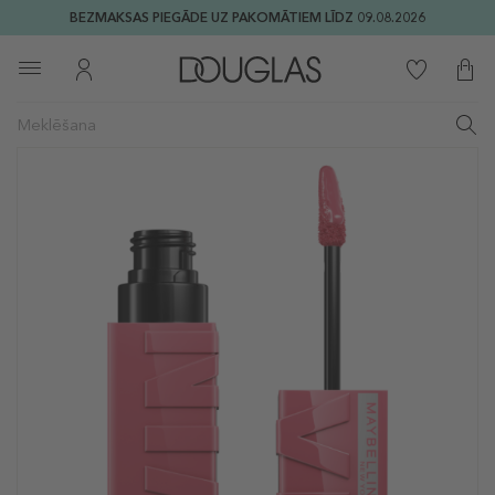
BEZMAKSAS PIEGĀDE UZ PAKOMĀTIEM LĪDZ 09.08.2026