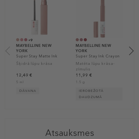
Y
S
L
1
4
+9
MAYBELLINE NEW
MAYBELLINE NEW
YORK
YORK
Super Stay Matte Ink
Super Stay Ink Crayon
Liquid Lipstick
Matte Longwear
Šķidrā lūpu krāsa
Matēta lūpu krāsa-
Lipstick
zīmulis
12,49 €
11,99 €
5 ml
1.5 g
DĀVANA
IEROBEŽOTĀ
DAUDZUMĀ
Atsauksmes