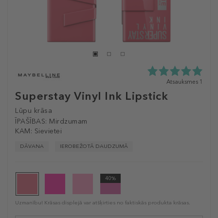
5.0
Atsauksmes 1
zvaigžņu
Superstay Vinyl Ink Lipstick
no
5
Lūpu krāsa
no
ĪPAŠĪBAS:
Mirdzumam
1
KAM:
Sievietei
atsauksmēm
DĀVANA
IEROBEŽOTĀ DAUDZUMĀ
40%
Uzmanību! Krāsas displejā var atšķirties no faktiskās produkta krāsas.