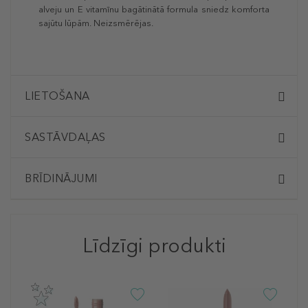
alveju un E vitamīnu bagātinātā formula sniedz komforta
sajūtu lūpām. Neizsmērējas.
LIETOŠANA
SASTĀVDAĻAS
BRĪDINĀJUMI
Līdzīgi produkti
M