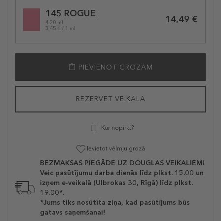
Selected
145 ROGUE
variation
14,49 €
4.20 ml
3,45 € / 1 ml
PIEVIENOT GROZAM
REZERVĒT VEIKALĀ
Kur nopirkt?
Ievietot vēlmju grozā
BEZMAKSAS PIEGĀDE UZ DOUGLAS VEIKALIEM!
Veic pasūtījumu darba dienās līdz plkst. 15.00 un
izņem e-veikalā (Ulbrokas 30, Rīgā) līdz plkst.
19.00*.
*Jums tiks nosūtīta ziņa, kad pasūtījums būs
gatavs saņemšanai!