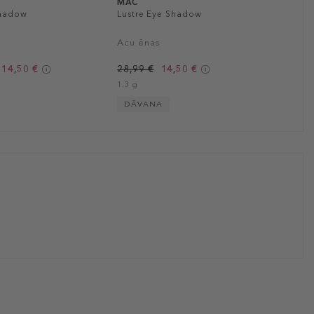
MAC
Shadow
Lustre Eye Shadow
Acu ēnas
 14,50 €
28,99 €
14,50 €
1.3 g
DĀVANA