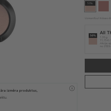
50%
Uzmanību! Krāsas dis
Selected
All T
variation
50%
1.30 g
11,15 € /
Akcija s
no 2026-
lāra izmēra produktus,
ektu.