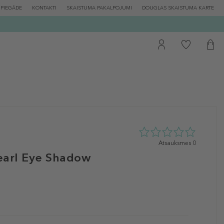
PIEGĀDE
KONTAKTI
SKAISTUMA PAKALPOJUMI
DOUGLAS SKAISTUMA KARTE
0
Atsauksmes 0
zvaigžņu
earl Eye Shadow
no
5
no
0
atsauksmēm