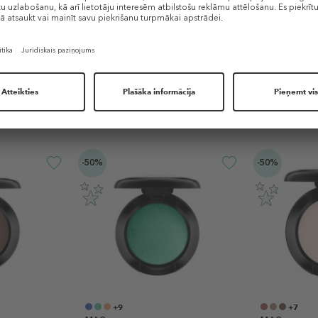
Līdzīgi produkti
-50%
-50%
+9
+7