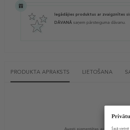
Iegādājies produktus ar zvaigznītes s
DĀVANĀ
saņem pārsteiguma dāvanu.
PRODUKTA APRAKSTS
LIETOŠANA
S
Augsti pigmentētas acu ēnas, kas glud