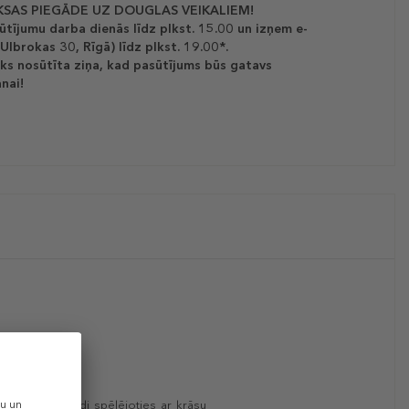
SAS PIEGĀDE UZ DOUGLAS VEIKALIEM!
ūtījumu darba dienās līdz plkst. 15.00 un izņem e-
(Ulbrokas 30, Rīgā) līdz plkst. 19.00*.
ks nosūtīta ziņa, kad pasūtījums būs gatavs
nai!
 mitras, tādējādi spēlējoties ar krāsu