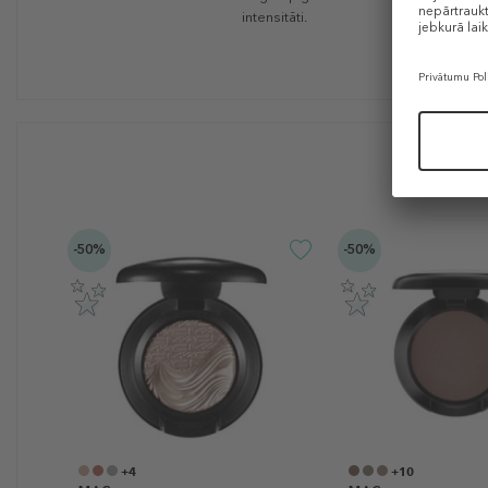
intensitāti.
-50%
-50%
+4
+10