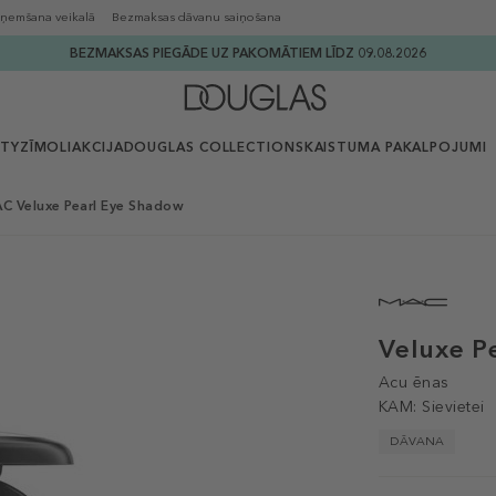
ņemšana veikalā
Bezmaksas dāvanu saiņošana
BEZMAKSAS PIEGĀDE UZ PAKOMĀTIEM LĪDZ 09.08.2026
UTY
ZĪMOLI
AKCIJA
DOUGLAS COLLECTION
SKAISTUMA PAKALPOJUMI
C Veluxe Pearl Eye Shadow
Veluxe P
Acu ēnas
KAM:
Sievietei
DĀVANA