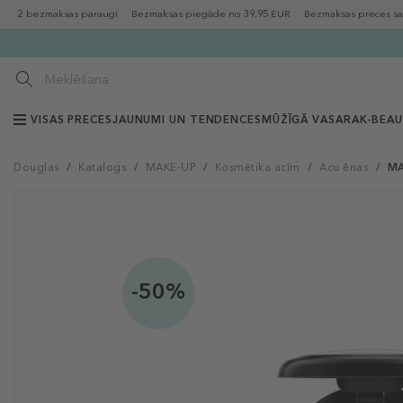
2 bezmaksas paraugi
Bezmaksas piegāde no 39.95 EUR
Bezmaksas preces sa
VISAS PRECES
JAUNUMI UN TENDENCES
MŪŽĪGĀ VASARA
K-BEA
Douglas
/
Katalogs
/
MAKE-UP
/
Kosmētika acīm
/
Acu ēnas
/
MA
-50%