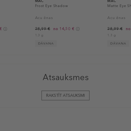
MAC
MAC
Frost Eye Shadow
Matte Eye 
Acu ēnas
Acu ēnas
€
28,99 €
no 14,50 €
28,99 €
no
1.3 g
1.3 g
DĀVANA
DĀVANA
Atsauksmes
RAKSTĪT ATSAUKSMI