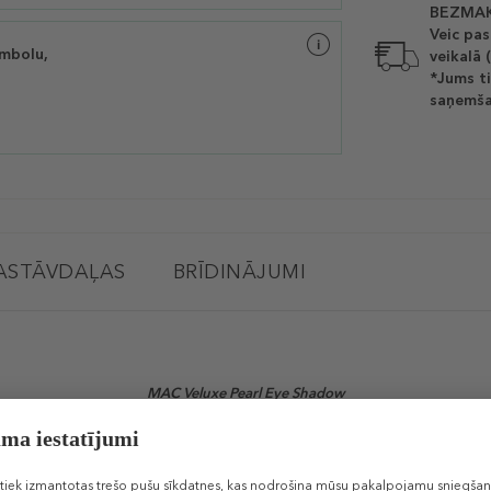
BEZMAK
Veic pas
imbolu,
veikalā 
*Jums ti
saņemša
ASTĀVDAĻAS
BRĪDINĀJUMI
MAC Veluxe Pearl Eye Shadow
(Acu ēnas)
i klājas un viegli jaucas ar citiem toņiem. Ēnas var klāt gan sausas, gan