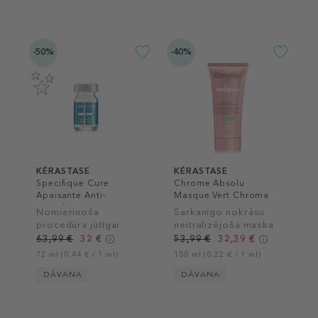
-50%
-40%
KÉRASTASE
KÉRASTASE
Specifique Cure
Chrome Absolu
Apaisante Anti-
Masque Vert Chroma
Inconforts
Neutralisant Hair Mask
Nomierinoša
Sarkanīgo nokrāsu
procedūra jūtīgai
neitralizējoša maska
galvas ādai
tumši brūniem matiem
63,99 €
32 €
53,99 €
32,39 €
72 ml (0,44 € / 1 ml)
150 ml (0,22 € / 1 ml)
DĀVANA
DĀVANA