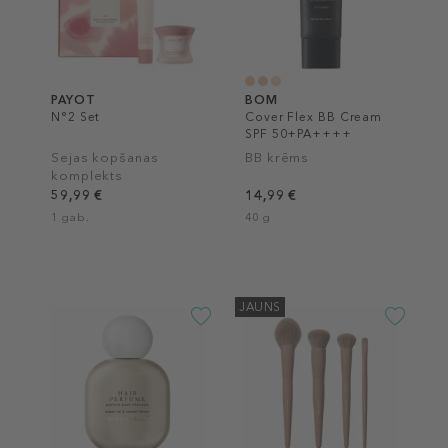
PAYOT
BOM
N°2 Set
Cover Flex BB Cream
SPF 50+PA++++
Sejas kopšanas
BB krēms
komplekts
59,99 €
14,99 €
1 gab.
40 g
JAUNS