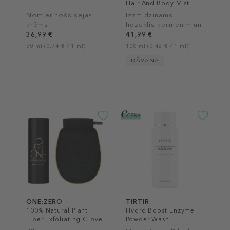
Hair And Body Mist
Nomierinošs sejas
Izsmidzināms
krēms
līdzeklis ķermenim un
matiem
36,99 €
41,99 €
50 ml (0,74 € / 1 ml)
100 ml (0,42 € / 1 ml)
DĀVANA
ONE:ZERO
TIRTIR
100% Natural Plant
Hydro Boost Enzyme
Fiber Exfoliating Glove
Powder Wash