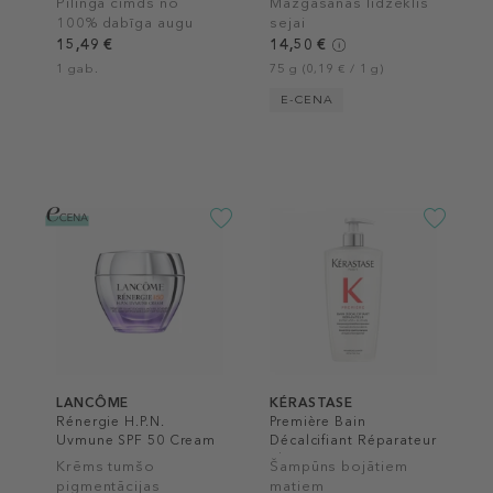
Pīlinga cimds no
Mazgāšanas līdzeklis
100% dabīga augu
sejai
šķiedras
15,49 €
14,50 €
1 gab.
75 g (0,19 € / 1 g)
E-CENA
LANCÔME
KÉRASTASE
Rénergie H.P.N.
Première Bain
Uvmune SPF 50 Cream
Décalcifiant Réparateur
Shampoo
Krēms tumšo
Šampūns bojātiem
pigmentācijas
matiem