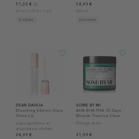
plankumu koriģēšanai
51,02 €
58,99 €
30 ml (1,70 € / 1 ml)
500 ml
E-CENA
DĀVANA
DEAR DAHLIA
SOME BY MI
Blooming Edition Glass
AHA-BHA-PHA 30 Days
Shine Lip
Miracle Truecica Clear
Pad
Lūpu spīdums ar
Pīlinga diski
atspīduma efektu
24,99 €
21,99 €