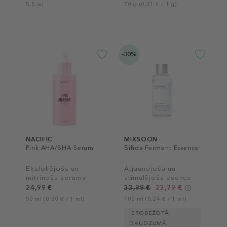
5.5 ml
70 g (0,31 € / 1 g)
-30%
NACIFIC
MIXSOON
Pink AHA/BHA Serum
Bifida Ferment Essence
Eksfoliējošs un
Atjaunojoša un
mitrinošs serums
stimulējoša esence
24,99 €
33,99 €
23,79 €
50 ml (0,50 € / 1 ml)
100 ml (0,24 € / 1 ml)
IEROBEŽOTĀ
DAUDZUMĀ