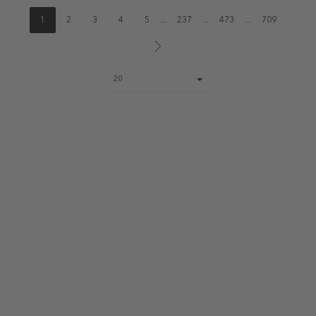
1
2
3
4
5
...
237
...
473
...
709
Page
20
size
select