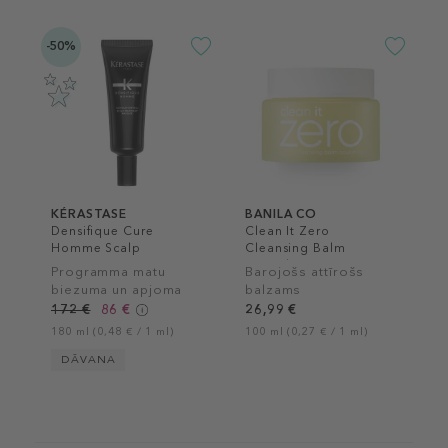
-50%
KÉRASTASE
BANILA CO
Densifique Cure
Clean It Zero
Homme Scalp
Cleansing Balm
Treatment
Nourishing
Programma matu
Barojošs attīrošs
biezuma un apjoma
balzams
palielināšanai
172 €
86 €
26,99 €
180 ml (0,48 € / 1 ml)
100 ml (0,27 € / 1 ml)
DĀVANA