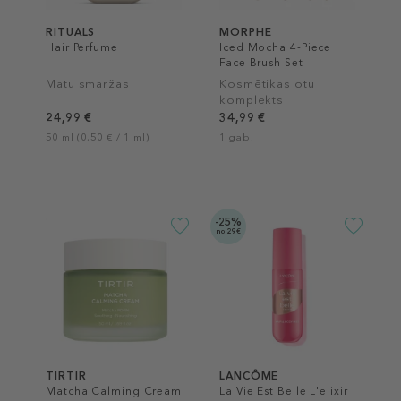
RITUALS
MORPHE
Hair Perfume
Iced Mocha 4-Piece
Face Brush Set
Matu smaržas
Kosmētikas otu
komplekts
24,99 €
34,99 €
50 ml (0,50 € / 1 ml)
1 gab.
-25%
no 29€
TIRTIR
LANCÔME
Matcha Calming Cream
La Vie Est Belle L'elixir