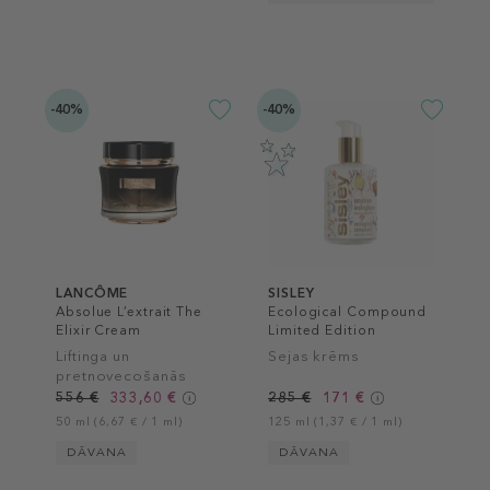
-40%
-40%
LANCÔME
SISLEY
Absolue L’extrait The
Ecological Compound
Elixir Cream
Limited Edition
Liftinga un
Sejas krēms
pretnovecošanās
sejas krēms
556 €
333,60 €
285 €
171 €
50 ml (6,67 € / 1 ml)
125 ml (1,37 € / 1 ml)
DĀVANA
DĀVANA