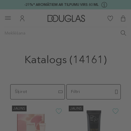
-25%* AROMĀTIEM AR TILPUMU VIRS 80 ML
Katalogs
(14161)
Šķirot
Filtri
JAUNS
JAUNS