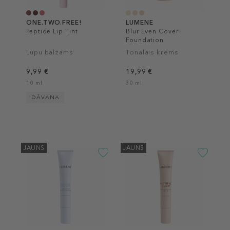
ONE.TWO.FREE!
LUMENE
Peptide Lip Tint
Blur Even Cover
Foundation
Lūpu balzams
Tonālais krēms
9,99 €
19,99 €
10 ml
30 ml
DĀVANA
JAUNS
JAUNS