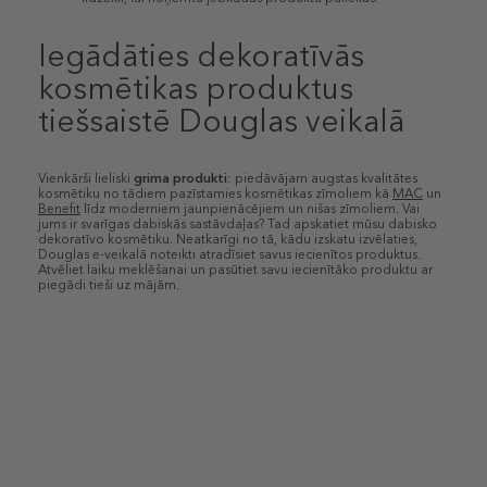
Iegādāties dekoratīvās
kosmētikas produktus
tiešsaistē Douglas veikalā
Vienkārši lieliski
grima produkti
: piedāvājam augstas kvalitātes
kosmētiku no tādiem pazīstamies kosmētikas zīmoliem kā
MAC
un
Benefit
līdz moderniem jaunpienācējiem un nišas zīmoliem. Vai
jums ir svarīgas dabiskās sastāvdaļas? Tad apskatiet mūsu dabisko
dekoratīvo kosmētiku. Neatkarīgi no tā, kādu izskatu izvēlaties,
Douglas e-veikalā noteikti atradīsiet savus iecienītos produktus.
Atvēliet laiku meklēšanai un pasūtiet savu iecienītāko produktu ar
piegādi tieši uz mājām.