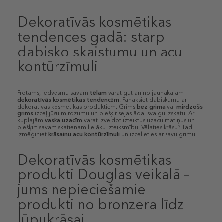
Dekoratīvās kosmētikas
tendences gadā: starp
dabisko skaistumu un acu
kontūrzīmuli
Protams, iedvesmu savam
tēlam
varat gūt arī no jaunākajām
dekoratīvās kosmētikas tendencēm
. Panāksiet dabiskumu ar
dekoratīvās kosmētikas produktiem. Grims
bez grima
vai
mirdzošs
grims
izceļ jūsu mirdzumu un piešķir sejas ādai svaigu izskatu. Ar
kuplajām
vaska uzacīm
varat izveidot izteiktus uzacu matiņus un
piešķirt savam skatienam lielāku izteiksmību. Vēlaties krāsu? Tad
izmēģiniet
krāsainu acu kontūrzīmuli
un izcelieties ar savu grimu.
Dekoratīvās kosmētikas
produkti Douglas veikalā –
jums nepieciešamie
produkti no bronzera līdz
lūpukrāsai