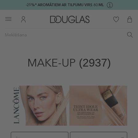
-25%* AROMĀTIEM AR TILPUMU VIRS 80 ML
MAKE-UP
(2937)