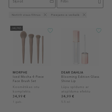
Šķirot
Filtri
Notīrīt visus filtrus
Pieejams e-veikalā
JAUNS
MORPHE
DEAR DAHLIA
Iced Mocha 4-Piece
Blooming Edition Glass
Face Brush Set
Shine Lip
Kosmētikas otu
Lūpu spīdums ar
komplekts
atspīduma efektu
34,99 €
24,99 €
1 gab.
5.5 ml