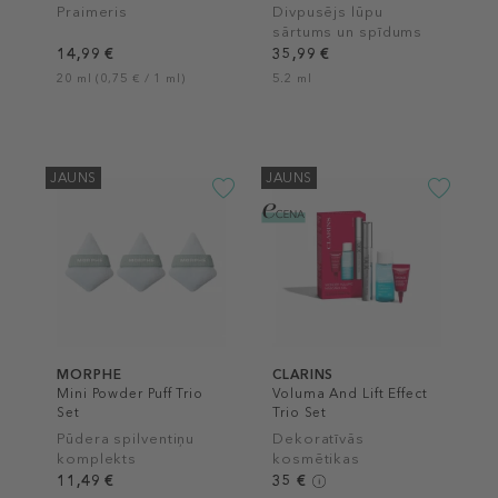
Praimeris
Divpusējs lūpu
sārtums un spīdums
14,99 €
35,99 €
20 ml (0,75 € / 1 ml)
5.2 ml
JAUNS
JAUNS
MORPHE
CLARINS
Mini Powder Puff Trio
Voluma And Lift Effect
Set
Trio Set
Pūdera spilventiņu
Dekoratīvās
komplekts
kosmētikas
komplekts
11,49 €
35 €