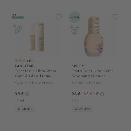
-30%
+10
LANCÔME
SISLEY
Teint Idole Ultra Wear
Phyto-Teint Ultra Eclat
Care & Glow Liquid
Blooming Peonies
Concealer
Collection
Šķidrais korektors
Tonālais krēms
38 €
98 €
68,60 €
13 ml
30 ml
E-CENA
DĀVANA