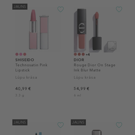
JAUNS
+4
SHISEIDO
DIOR
Technosatin Pink
Rouge Dior On Stage
Lipstick
Ink Blur Matte
Lūpu krāsa
Lūpu krāsa
40,99 €
54,99 €
3.3 g
6 ml
JAUNS
JAUNS