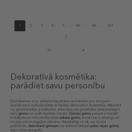
1
2
3
4
5
...
49
...
98
...
147
Page
20
size
select
Dekoratīvā kosmētika:
parādiet savu personību
Dūmakainas acis, sarkana lūpukrāsa vai krāsains acu ēnojums –
izceliet savu individualitāti ar lielisku dekoratīvo kosmētiku. Atkarībā
no garastāvokļa, pasākuma, ādas tipa vai gadalaika varat pielāgot
savu
grimu
un radīt dažādu izskatu.
Dienas grims
parasti ir mazāk
noklājošs un intensīvāks nekā
vakara grims
, tomēr tas ir atkarīgs arī
no jūsu personīgajām vēlmēm. Neatkarīgi no tā, vai dodat
priekšroku
dabiskam grimam
vai ikdienā lietojat
pilnu sejas grimu
,
seja ir jūsu spogulis.