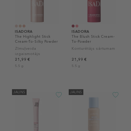
ISADORA
ISADORA
The Highlight Stick
The Blush Stick Cream-
Cream-To-Silky Powder
To-Powder
Zīmuļveida
Konturētājs sārtumam
izgaismotājs
21,99 €
21,99 €
5.5 g
5.5 g
JAUNS
JAUNS