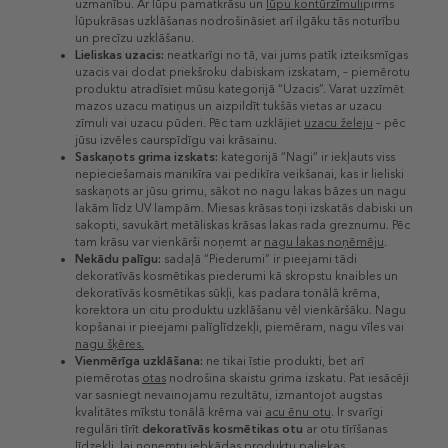
uzmanību. Ar lūpu pamatkrāsu un
lūpu kontūrzīmuli
pirms
lūpukrāsas uzklāšanas nodrošināsiet arī ilgāku tās noturību
un precīzu uzklāšanu.
Lieliskas uzacis:
neatkarīgi no tā, vai jums patīk izteiksmīgas
uzacis vai dodat priekšroku dabiskam izskatam, – piemērotu
produktu atradīsiet mūsu kategorijā “Uzacis”. Varat uzzīmēt
mazos uzacu matiņus un aizpildīt tukšās vietas ar uzacu
zīmuli vai uzacu pūderi. Pēc tam uzklājiet
uzacu želeju
– pēc
jūsu izvēles caurspīdīgu vai krāsainu.
Saskaņots grima izskats:
kategorijā “Nagi” ir iekļauts viss
nepieciešamais manikīra vai pedikīra veikšanai, kas ir lieliski
saskaņots ar jūsu grimu, sākot no nagu lakas bāzes un nagu
lakām līdz UV lampām. Miesas krāsas toņi izskatās dabiski un
sakopti, savukārt metāliskas krāsas lakas rada greznumu. Pēc
tam krāsu var vienkārši noņemt ar
nagu lakas noņēmēju
.
Nekādu palīgu:
sadaļā “Piederumi” ir pieejami tādi
dekoratīvās kosmētikas piederumi kā skropstu knaibles un
dekoratīvās kosmētikas sūkļi, kas padara tonālā krēma,
korektora un citu produktu uzklāšanu vēl vienkāršāku. Nagu
kopšanai ir pieejami palīglīdzekļi, piemēram, nagu vīles vai
nagu šķēres.
Vienmērīga uzklāšana:
ne tikai īstie produkti, bet arī
piemērotas
otas
nodrošina skaistu grima izskatu. Pat iesācēji
var sasniegt nevainojamu rezultātu, izmantojot augstas
kvalitātes mīkstu tonālā krēma vai
acu ēnu otu
. Ir svarīgi
regulāri tīrīt
dekoratīvās kosmētikas otu
ar otu tīrīšanas
līdzekli, lai noņemtu jebkādas produktu paliekas.