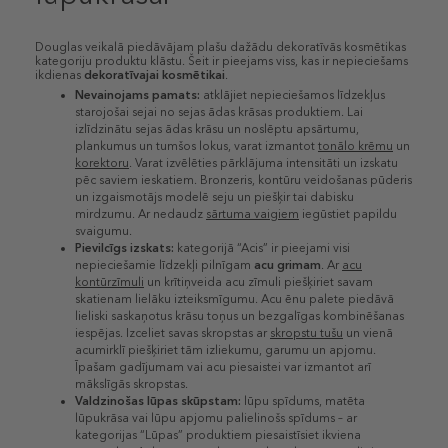
Douglas veikalā piedāvājam plašu dažādu dekoratīvās kosmētikas
kategoriju produktu klāstu. Šeit ir pieejams viss, kas ir nepieciešams
ikdienas
dekoratīvajai kosmētikai
.
Nevainojams pamats:
atklājiet nepieciešamos līdzekļus
starojošai sejai no sejas ādas krāsas produktiem. Lai
izlīdzinātu sejas ādas krāsu un noslēptu apsārtumu,
plankumus un tumšos lokus, varat izmantot
tonālo krēmu
un
korektoru
. Varat izvēlēties pārklājuma intensitāti un izskatu
pēc saviem ieskatiem. Bronzeris, kontūru veidošanas pūderis
un izgaismotājs modelē seju un piešķir tai dabisku
mirdzumu. Ar nedaudz
sārtuma vaigiem
iegūstiet papildu
svaigumu.
Pievilcīgs izskats:
kategorijā “Acis” ir pieejami visi
nepieciešamie līdzekļi pilnīgam
acu grimam
. Ar
acu
kontūrzīmuli
un krītiņveida acu zīmuli piešķiriet savam
skatienam lielāku izteiksmīgumu. Acu ēnu palete piedāvā
lieliski saskaņotus krāsu toņus un bezgalīgas kombinēšanas
iespējas. Izceliet savas skropstas ar
skropstu tušu
un vienā
acumirklī piešķiriet tām izliekumu, garumu un apjomu.
Īpašam gadījumam vai acu piesaistei var izmantot arī
mākslīgās skropstas.
Valdzinošas lūpas skūpstam:
lūpu spīdums, matēta
lūpukrāsa vai lūpu apjomu palielinošs spīdums – ar
kategorijas “Lūpas” produktiem piesaistīsiet ikviena