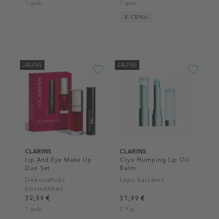
1 gab.
1 gab.
E-CENA
JAUNS
JAUNS
CLARINS
CLARINS
Lip And Eye Make Up
Cryo Plumping Lip Oil
Duo Set
Balm
Dekoratīvās
Lūpu balzāms
kosmētikas
komplekts
32,99 €
31,99 €
1 gab.
2.9 g