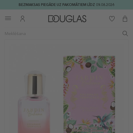
BEZMAKSAS PIEGĀDE UZ PAKOMĀTIEM LĪDZ 09.08.2026