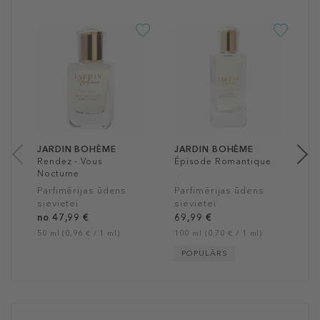
J
M
P
s
4
50
JARDIN BOHÈME
JARDIN BOHÈME
Rendez - Vous
Épisode Romantique
Nocturne
Parfimērijas ūdens
Parfimērijas ūdens
sievietei
sievietei
no 47,99 €
69,99 €
50 ml (0,96 € / 1 ml)
100 ml (0,70 € / 1 ml)
POPULĀRS