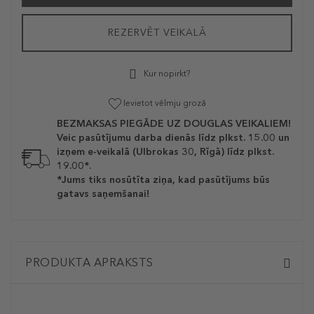
REZERVĒT VEIKALĀ
Kur nopirkt?
Ievietot vēlmju grozā
BEZMAKSAS PIEGĀDE UZ DOUGLAS VEIKALIEM!
Veic pasūtījumu darba dienās līdz plkst. 15.00 un
izņem e-veikalā (Ulbrokas 30, Rīgā) līdz plkst.
19.00*.
*Jums tiks nosūtīta ziņa, kad pasūtījums būs
gatavs saņemšanai!
PRODUKTA APRAKSTS