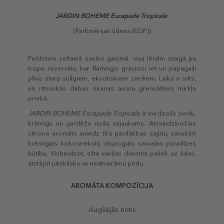
JARDIN BOHEME Escapade Tropicale
(Parfimērijas ūdens (EDP))
Peldoties zeltainā saules gaismā, viņa lēnām staigā pa
tropu rezervātu, kur flamingo graciozi iet un papagaiļi
plīvo starp sulīgiem, eksotiskiem ziediem. Laiks ir silts,
un ritmiskās dabas skaņas aicina gremdēties mirkļa
priekā.
JARDIN BOHEME Escapade Tropicale
ir mirdzošs ziedu,
krēmīgu un gardēžu nošu sajaukums. Atsvaidzinošais
citrona aromāts sniedz tīru pacilātības sajūtu, savukārt
krēmīgais kokosrieksts atspoguļo savvaļas paradīzes
būtību. Visbeidzot, silta vaniļas dvesma paliek uz ādas,
atstājot juteklisku un neatvairāmu pēdu.
AROMĀTA KOMPOZĪCIJA
Augšējās notis