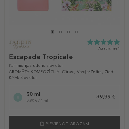
5.0
Atsauksmes 1
zvaigžņu
Escapade Tropicale
no
5
Parfimērijas ūdens sievietei
no
AROMĀTA KOMPOZĪCIJA:
Citrusi, Vaniļa/Zefīrs, Ziedi
1
KAM:
Sievietei
atsauksmēm
Selected
50 ml
variation
39,99 €
0,80 € / 1 ml
PIEVIENOT GROZAM