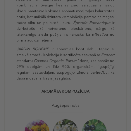
kombinācija. Svaigie frēzijas ziedi sajaucas ar saldu
liķieri. Samtainie koksnes aromāti izceļ zaļās kalnrozītes
notis, bet unikālā dzintara kombinācija pamodina maņas,
radot siltu un paliekošu auru.
Épisode Romantique
ir
dzirkstošs kā netverams pieskāriens, dārgs kā
izteiksmīgs ziedu pušķis, romantisks kā mīlestība no
pirmā acu uzmetiena.
JARDIN BOHÈME
ir apņēmies kopt dabu, tāpēc šī
smalkā smaržu kolekcija ir sertificēta saskaņā ar
Ecocert
standartu
Cosmos Organic.
Parfumūdens, kas sastāv no
99% dabīgām un līdz 90% organiskām, ilgtspējīgi
iegūtām sastāvdaļām, atspoguļo zīmola pārliecību, ka
daba ir dāvana, kas ir jāsaglabā.
AROMĀTA KOMPOZĪCIJA
Augšējās notis