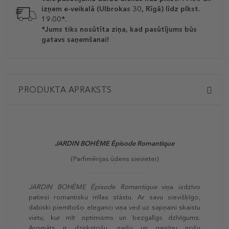
izņem e-veikalā (Ulbrokas 30, Rīgā) līdz plkst.
19.00*.
*Jums tiks nosūtīta ziņa, kad pasūtījums būs
gatavs saņemšanai!
PRODUKTA APRAKSTS
JARDIN BOHÈME
Épisode Romantique
(Parfimērijas ūdens sievietei)
JARDIN BOHÈME
Épisode Romantique
viņa izdzīvo
patiesi romantisku mīlas stāstu. Ar savu sievišķīgo,
dabiski piemītošo eleganci viņa ved uz sapņaini skaistu
vietu, kur mīt optimisms un bezgalīgs dzīvīgums.
Aromāts ir dzirkstošu, gaišu un gaisīgu nošu