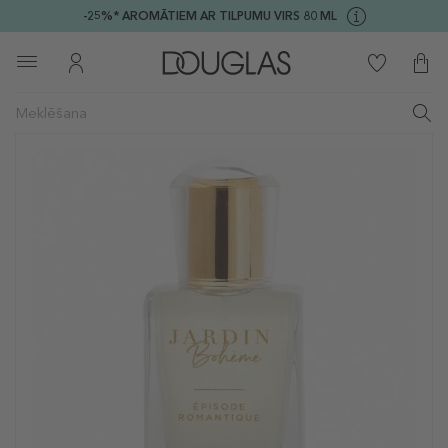
-25%* AROMĀTIEM AR TILPUMU VIRS 80 ML