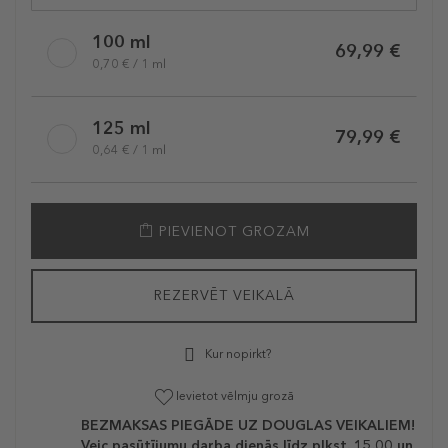
100 ml
69,99 €
0,70 € / 1 ml
125 ml
79,99 €
0,64 € / 1 ml
PIEVIENOT GROZAM
REZERVĒT VEIKALĀ
Kur nopirkt?
Ievietot vēlmju grozā
BEZMAKSAS PIEGĀDE UZ DOUGLAS VEIKALIEM!
Veic pasūtījumu darba dienās līdz plkst. 15.00 un