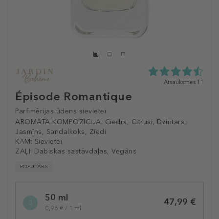
4.5
Atsauksmes 11
zvaigžņu
Épisode Romantique
no
5
Parfimērijas ūdens sievietei
no
AROMĀTA KOMPOZĪCIJA:
Ciedrs, Citrusi, Dzintars,
11
Jasmīns, Sandalkoks, Ziedi
atsauksmēm
KAM:
Sievietei
ZAĻI:
Dabiskas sastāvdaļas, Vegāns
POPULĀRS
Selected
50 ml
variation
47,99 €
0,96 € / 1 ml