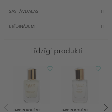
SASTĀVDAĻAS
BRĪDINĀJUMI
Līdzīgi produkti
J
P
P
s
4
50
JARDIN BOHÈME
JARDIN BOHÈME