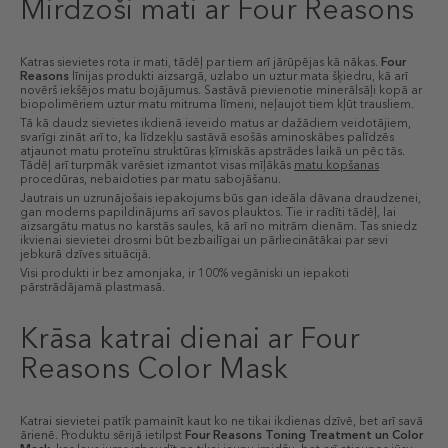
Mirdzoši mati ar Four Reasons
Katras sievietes rota ir mati, tādēļ par tiem arī jārūpējas kā nākas.
Four
Reasons
līnijas produkti aizsargā, uzlabo un uztur mata šķiedru, kā arī
novērš iekšējos matu bojājumus. Sastāvā pievienotie minerālsāļi kopā ar
biopolimēriem uztur matu mitruma līmeni, neļaujot tiem kļūt trausliem.
Tā kā daudz sievietes ikdienā ieveido matus ar dažādiem veidotājiem,
svarīgi zināt arī to, ka līdzekļu sastāvā esošās aminoskābes palīdzēs
atjaunot matu proteīnu struktūras ķīmiskās apstrādes laikā un pēc tās.
Tādēļ arī turpmāk varēsiet izmantot visas mīļākās
matu kopšanas
procedūras, nebaidoties par matu sabojāšanu.
Jautrais un uzrunājošais iepakojums būs gan ideāla dāvana draudzenei,
gan moderns papildinājums arī savos plauktos. Tie ir radīti tādēļ, lai
aizsargātu matus no karstās saules, kā arī no mitrām dienām. Tas sniedz
ikvienai sievietei drosmi būt bezbailīgai un pārliecinātākai par sevi
jebkurā dzīves situācijā.
Visi produkti ir bez amonjaka, ir 100% vegāniski un iepakoti
pārstrādājamā plastmasā.
Krāsa katrai dienai ar Four
Reasons Color Mask
Katrai sievietei patīk pamainīt kaut ko ne tikai ikdienas dzīvē, bet arī savā
ārienē. Produktu sērijā ietilpst
Four Reasons Toning Treatment un Color