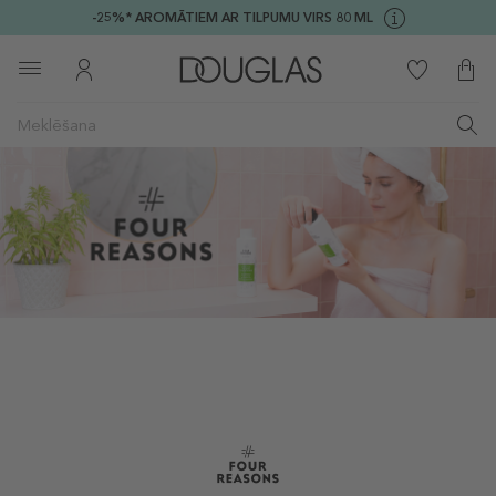
-25%* AROMĀTIEM AR TILPUMU VIRS 80 ML