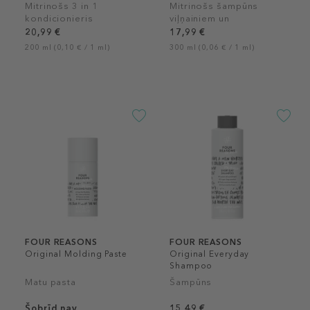
Mitrinošs 3 in 1
Mitrinošs šampūns
kondicionieris
viļņainiem un
viļņainiem un cirtainiem
sprogainiem matiem.
20,99 €
17,99 €
matiem
200 ml (0,10 € / 1 ml)
300 ml (0,06 € / 1 ml)
FOUR REASONS
FOUR REASONS
Original Molding Paste
Original Everyday
Shampoo
Matu pasta
Šampūns
Šobrīd nav
15,49 €