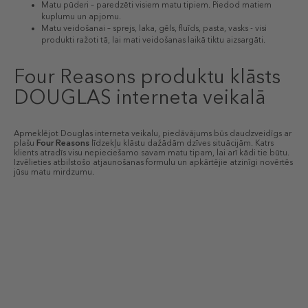
Matu pūderi – paredzēti visiem matu tipiem. Piedod matiem
kuplumu un apjomu.
Matu veidošanai – sprejs, laka, gēls, fluīds, pasta, vasks - visi
produkti ražoti tā, lai mati veidošanas laikā tiktu aizsargāti.
Four Reasons produktu klāsts
DOUGLAS interneta veikalā
Apmeklējot Douglas interneta veikalu, piedāvājums būs daudzveidīgs ar
plašu
Four Reasons
līdzekļu klāstu dažādām dzīves situācijām. Katrs
klients atradīs visu nepieciešamo savam matu tipam, lai arī kādi tie būtu.
Izvēlieties atbilstošo atjaunošanas formulu un apkārtējie atzinīgi novērtēs
jūsu matu mirdzumu.