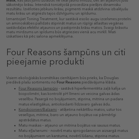
Mask
, kas ļaus jums izbaudīt ne tikai jaunu imidžu, bet arī atjaunos jūsu
sākotnējo krāsu. Intensīvā tonizējošā procedūra piešķirs dinamisku
rezultātu. Izvēloties jebkuru krāsu, pigmenti maskā atdzīvina izbalējušu
matu krāsu un atgriezīs tajos dzīvīgumu un spīdumu.
Izmantojiet Toning Treatment, kur sastāvā esošo augu izcelsmes proteīni
un aminoskābes palīdzēs stiprināt matus un rūpīgi atlasītas vegānas
sastāvdaļas efektīvi atjaunos un pastiprinās krāsu matos. Svaigi krāsotu
matu mirdzums un spīdums būs atgriezies vienā acu mirklī. Mati
izskatīsies kā pēc salona apmeklējuma.
Four Reasons šampūns un citi
pieejamie produkti
Visiem ekoloģiskās kosmētikas cienītājiem būs prieks, ka Douglas
piedāvā plašu sortimentu no
Four Reasons
piedāvājuma klāsta.
Four Reasons šampūni
- sastāvā hiperfermentēta zaļā kafija un
biopolimēri, kas kontrolē pH līmeni un veicina galvas ādas
veselību. Pasargā no bojājumiem, stiprina, mitrina un padara
matus elastīgākus, antioksidanti līdzsvaro galvas ādu.
Kondicionieri/Balzami
- atšķetina nekārtību matos, uztur tos
veselīgus, mitrina, baro un atjauno bojātus vai pārmērīgi
apstrādātus matus.
Matu maskas – atjauno un mitrina bojātus vai sausus matus.
Matu eļļa/serumi - novērš matu sprogošanos un aizsargā matus
no bojājumiem un karstuma, novērš lūšanu, stiprina matus.