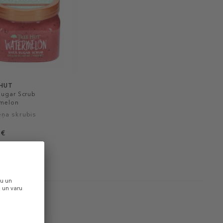
 HUT
Sugar Scrub
melon
ņa skrubis
 €
0,04 € / 1 g)