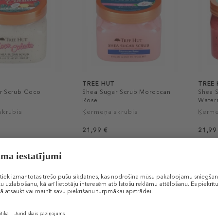
TREE HUT
TREE
r Scrub Coco
Shea Sugar Scrub Moroccan
Shea 
Rose
Water
skrubis
Ķermeņa skrubis
Ķerme
21,99 €
21,99
€ / 1 g)
510 g (0,04 € / 1 g)
510 g (
2