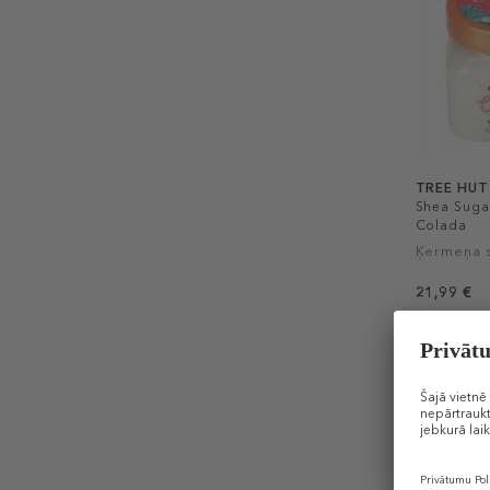
TREE HUT
Shea Suga
Colada
Ķermeņa 
21,99 €
510 g (0,04 
1