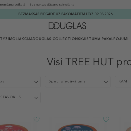
ņemšana veikalā
Bezmaksas dāvanu saiņošana
BEZMAKSAS PIEGĀDE UZ PAKOMĀTIEM LĪDZ 09.08.2026
UTY
ZĪMOLI
AKCIJA
DOUGLAS COLLECTION
SKAISTUMA PAKALPOJUMI
Visi TREE HUT pr
ips
Spec. piedāvājums
KAM
/STĀVOKLIS