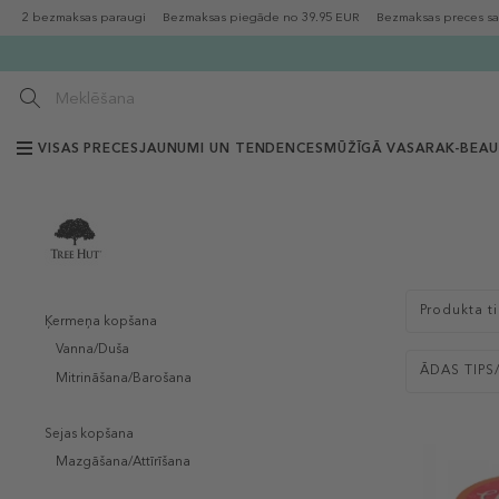
2 bezmaksas paraugi
Bezmaksas piegāde no 39.95 EUR
Bezmaksas preces sa
VISAS PRECES
JAUNUMI UN TENDENCES
MŪŽĪGĀ VASARA
K-BEA
Produkta t
Ķermeņa kopšana
Vanna/Duša
ĀDAS TIPS
Mitrināšana/Barošana
Sejas kopšana
Mazgāšana/Attīrīšana