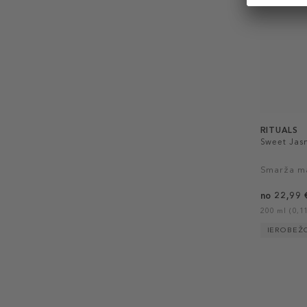
RITUALS
Sweet Jas
Smarža m
no 22,99 
200 ml (0,11
IEROBEŽ