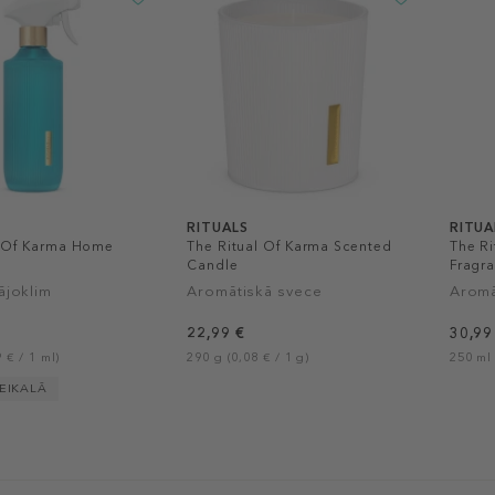
RITUALS
RITUA
l Of Karma Home
The Ritual Of Karma Scented
The Ri
Candle
Fragra
ājoklim
Aromātiskā svece
Aromā
22,99 €
30,99
 € / 1 ml)
290 g (0,08 € / 1 g)
250 ml 
VEIKALĀ