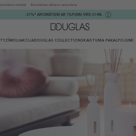
ņemšana veikalā
Bezmaksas dāvanu saiņošana
-25%* AROMĀTIEM AR TILPUMU VIRS 80 ML
UTY
ZĪMOLI
AKCIJA
DOUGLAS COLLECTION
SKAISTUMA PAKALPOJUMI