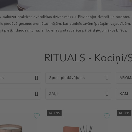
v palīdzēt praktizēt dvēseliskas dzīves mākslu. Pievienojot dvēseli un nodomu vid
uals piedāvā greznus aromātus mājām, kas atbildīs tavām īpašajām vajadzībām. T
jā piešķir daudz siltumu, lai ikdienas gaitas varētu pārvērst jēgpilnākos brīžos.
RITUALS - Kociņi/
ps
Spec. piedāvājums
AROM
ZAĻI
KAM
JAUNS
JAUNS