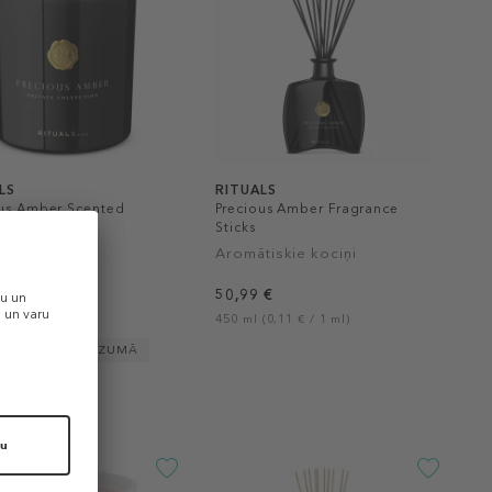
LS
RITUALS
ous Amber Scented
Precious Amber Fragrance
e
Sticks
tiskā svece
Aromātiskie kociņi
 €
50,99 €
0,10 € / 1 g)
450 ml (0,11 € / 1 ml)
OBEŽOTĀ DAUDZUMĀ