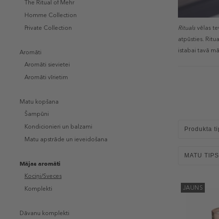
The Ritual of Mehr
Homme Collection
Rituals
vēlas te
Private Collection
atpūsties. Rit
istabai tavā mā
Aromāti
Aromāti sievietei
Aromāti vīrietim
Matu kopšana
Šampūni
Kondicionieri un balzami
Produkta ti
Matu apstrāde un ieveidošana
MATU TIPS
Mājas aromāti
Kociņi/Sveces
JAUNS
Komplekti
Dāvanu komplekti