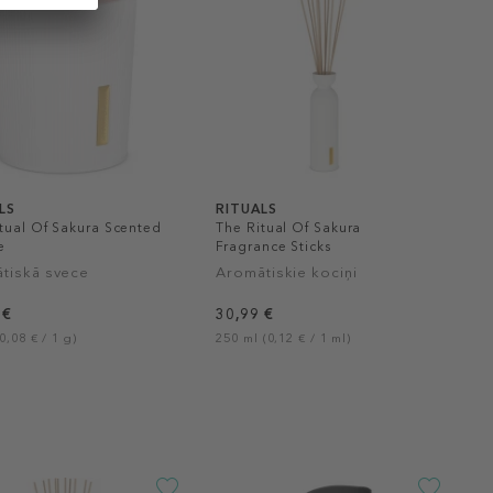
LS
RITUALS
tual Of Sakura Scented
The Ritual Of Sakura
e
Fragrance Sticks
tiskā svece
Aromātiskie kociņi
 €
30,99 €
0,08 € / 1 g)
250 ml (0,12 € / 1 ml)