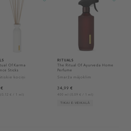
LS
RITUALS
tual Of Karma
The Ritual Of Ayurveda Home
nce Sticks
Perfume
tiskie kociņi
Smarža mājoklim
 €
34,99 €
(0,12 € / 1 ml)
400 ml (0,09 € / 1 ml)
TIKAI E-VEIKALĀ