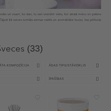
ei un visam, ko dari, tu vari izveidot vietu, kur atrast mieru un patiesi
āpat kā sveces tumšās ziemas naktīs un aromātiskie kociņi, kas jebkurai
Sveces
(33)
ĀTA KOMPOZĪCIJA
ĀDAS TIPS/STĀVOKLIS
ĪPAŠĪBAS