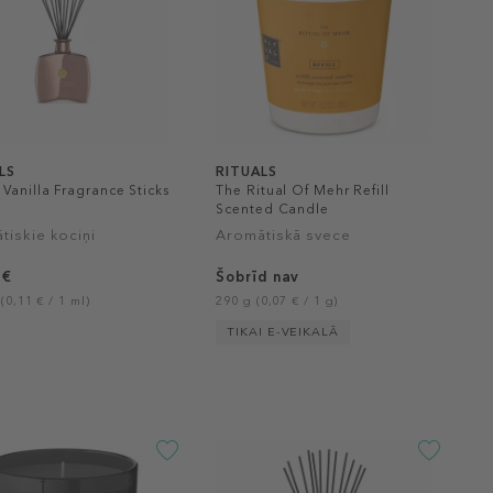
LS
RITUALS
Vanilla Fragrance Sticks
The Ritual Of Mehr Refill
Scented Candle
tiskie kociņi
Aromātiskā svece
 €
Šobrīd nav
(0,11 € / 1 ml)
290 g (0,07 € / 1 g)
TIKAI E-VEIKALĀ