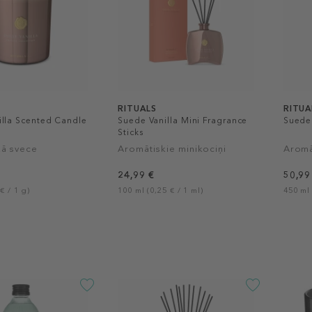
RITUALS
RITUA
illa Scented Candle
Suede Vanilla Mini Fragrance
Suede 
Sticks
kā svece
Aromātiskie minikociņi
Aromā
24,99 €
50,99
€ / 1 g)
100 ml (0,25 € / 1 ml)
450 ml 