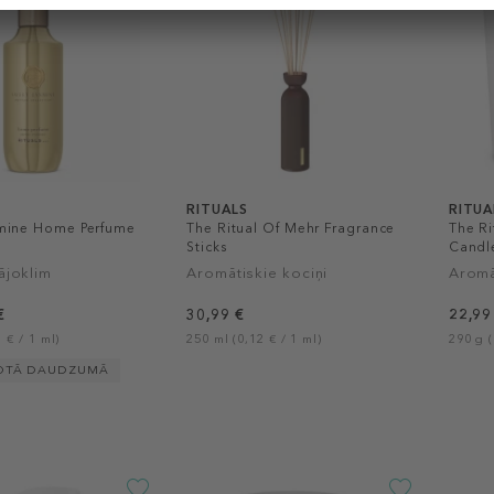
RITUALS
RITUA
mine Home Perfume
The Ritual Of Mehr Fragrance
The Ri
Sticks
Candl
ājoklim
Aromātiskie kociņi
Aromā
€
30,99 €
22,99
 € / 1 ml)
250 ml (0,12 € / 1 ml)
290 g (
OTĀ DAUDZUMĀ