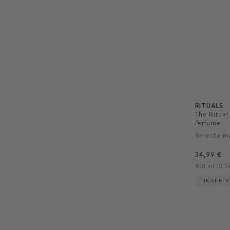
RITUALS
The Ritua
Perfume
Smarža m
34,99 €
400 ml (0,09
TIKAI E-