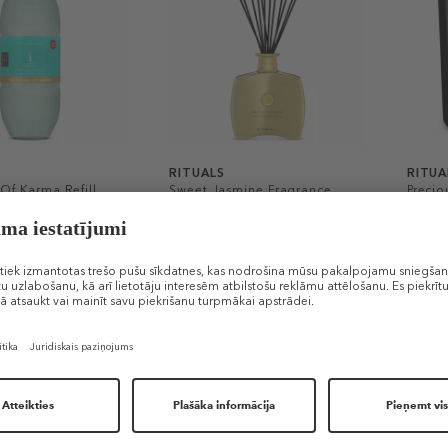
RITUALS
RITUA
 Of Karma Refill
Sweet Jasmine Fragrance
Preci
Sticks
Sticks
Candl
o kociņu uzpilde
Ilgnoturīgs aromāts
Aromā
50,99 €
35,99
 € / 1 ml)
450 ml (0,11 € / 1 ml)
360 g (
IEROBEŽOTĀ DAUDZUMĀ
IER