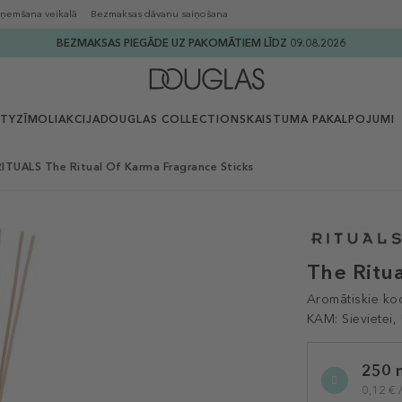
ņemšana veikalā
Bezmaksas dāvanu saiņošana
BEZMAKSAS PIEGĀDE UZ PAKOMĀTIEM LĪDZ 09.08.2026
UTY
ZĪMOLI
AKCIJA
DOUGLAS COLLECTION
SKAISTUMA PAKALPOJUMI
RITUALS The Ritual Of Karma Fragrance Sticks
The Ritu
Aromātiskie koc
KAM:
Sievietei,
Selected
250 
variation
0,12 € 