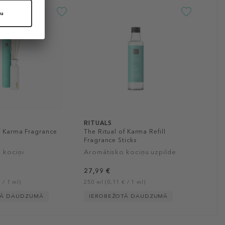
RITUALS
f Karma Fragrance
The Ritual of Karma Refill
Fragrance Sticks
 kociņi
Aromātisko kociņu uzpilde
27,99 €
 / 1 ml)
250 ml (0,11 € / 1 ml)
TĀ DAUDZUMĀ
IEROBEŽOTĀ DAUDZUMĀ