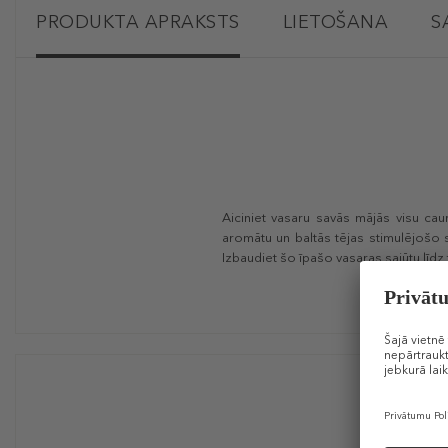
PRODUKTA APRAKSTS
LIETOŠANA
S
Aiciniet vasaru savās mājās visu ca
aromātu un baltās tējas stimulējošo s
Izbaudiet šo īpašo vasaras sajūtu līdz