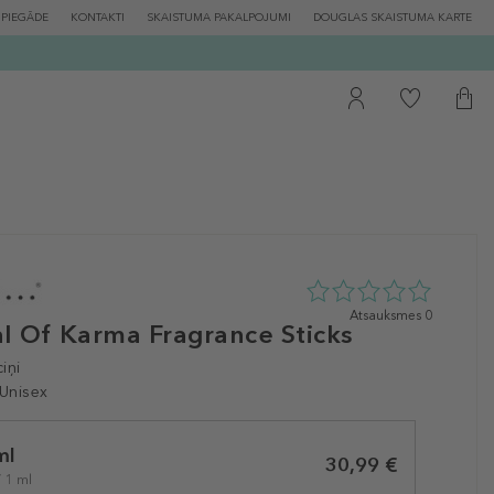
PIEGĀDE
KONTAKTI
SKAISTUMA PAKALPOJUMI
DOUGLAS SKAISTUMA KARTE
0
Atsauksmes 0
al Of Karma Fragrance Sticks
zvaigžņu
no
iņi
5
no
 Unisex
0
atsauksmēm
ml
30,99 €
/ 1 ml