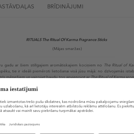
ASTĀVDAĻAS
BRĪDINĀJUMI
RITUALS The Ritual Of Karma Fragrance Sticks
(Mājas smaržas)
uru gadu ar šiem stilīgajiem aromātiskajiem kociņiem no
The Ritual of K
pēku, tie ir ideāli piemēroti lietošanai visā jūsu mājā: no dzīvojamās istab
 trīs mēnešiem un vairojiet baudu, tos apvienojot ar
The Ritual of Karma
arom
Līdzīgi produkti