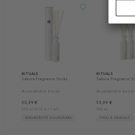
RITUALS
RITUALS
Sakura Fragrance Sticks
Sakura Fragrance S
Aromātiskie kociņi
Aromātiskie kociņ
30,99 €
53,99 €
230 ml (0,12 € / 1 ml)
500 ml
IEROBEŽOTĀ DAUDZUMĀ
TIKAI E-VEIKALĀ