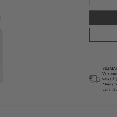
BEZMAK
Veic pas
veikalā 
*Jums ti
saņemša