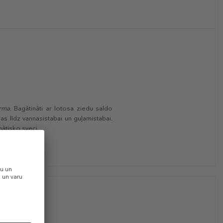
arma
. Bagātināti ar lotosa ziedu saldo
as līdz vannasistabai un guļamistabai.
ātisko sveci.