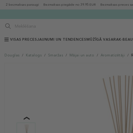
2 bezmaksas paraugi
Bezmaksas piegāde no 39.95 EUR
Bezmaksas preces sa
VISAS PRECES
JAUNUMI UN TENDENCES
MŪŽĪGĀ VASARA
K-BEA
Douglas
/
Katalogs
/
Smaržas
/
Mājai un auto
/
Aromatizētāji
/