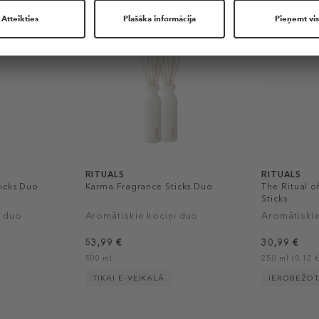
RITUALS
RITUALS
ticks Duo
Karma Fragrance Sticks Duo
The Ritual o
Sticks
i duo
Aromātiskie kociņi duo
Aromātiskie
53,99 €
30,99 €
500 ml
250 ml (0,12 €
TIKAI E-VEIKALĀ
IEROBEŽO