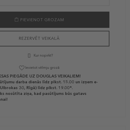
PIEVIENOT GROZAM
REZERVĒT VEIKALĀ
Kur nopirkt?
Ievietot vēlmju grozā
SAS PIEGĀDE UZ DOUGLAS VEIKALIEM!
ūtījumu darba dienās līdz plkst. 15.00 un izņem e-
(Ulbrokas 30, Rīgā) līdz plkst. 19.00*.
ks nosūtīta ziņa, kad pasūtījums būs gatavs
nai!