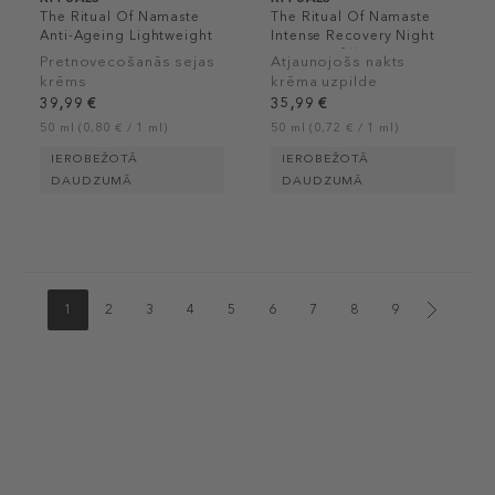
The Ritual Of Namaste
The Ritual Of Namaste
Anti-Ageing Lightweight
Intense Recovery Night
Moisturiser
Cream Refill
Pretnovecošanās sejas
Atjaunojošs nakts
krēms
krēma uzpilde
39,99 €
35,99 €
50 ml (0,80 € / 1 ml)
50 ml (0,72 € / 1 ml)
IEROBEŽOTĀ
IEROBEŽOTĀ
DAUDZUMĀ
DAUDZUMĀ
1
2
3
4
5
6
7
8
9