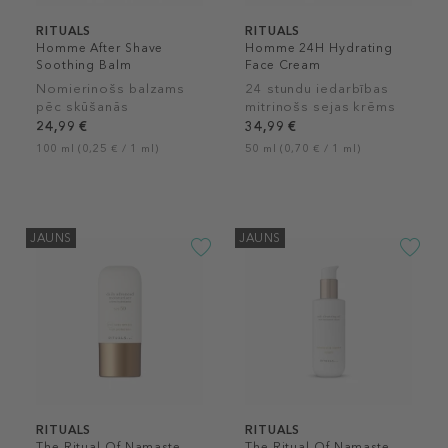
RITUALS
RITUALS
Homme After Shave
Homme 24H Hydrating
Soothing Balm
Face Cream
Nomierinošs balzams
24 stundu iedarbības
pēc skūšanās
mitrinošs sejas krēms
24,99 €
34,99 €
100 ml (0,25 € / 1 ml)
50 ml (0,70 € / 1 ml)
JAUNS
JAUNS
RITUALS
RITUALS
The Ritual Of Namaste
The Ritual Of Namaste