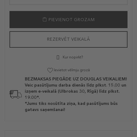
PIEVIENOT GROZAM
REZERVĒT VEIKALĀ
Kur nopirkt?
Ievietot vēlmju grozā
BEZMAKSAS PIEGĀDE UZ DOUGLAS VEIKALIEM!
Veic pasūtījumu darba dienās līdz plkst. 15.00 un
izņem e-veikalā (Ulbrokas 30, Rīgā) līdz plkst.
19.00*.
*Jums tiks nosūtīta ziņa, kad pasūtījums būs
gatavs saņemšanai!