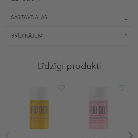
SASTĀVDAĻAS
BRĪDINĀJUMI
Līdzīgi produkti
S
R
C
D
1
57