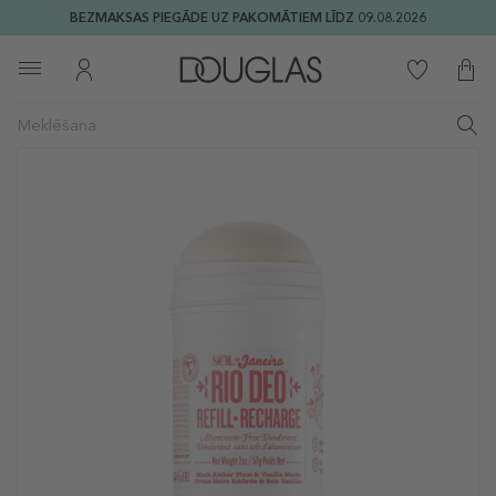
BEZMAKSAS PIEGĀDE UZ PAKOMĀTIEM LĪDZ 09.08.2026