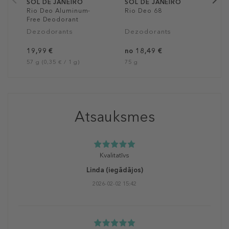
SOL DE JANEIRO
SOL DE JANEIRO
Rio Deo Aluminum-
Rio Deo 68
Free Deodorant
Dezodorants
Dezodorants
19,99 €
no 18,49 €
57 g (0,35 € / 1 g)
75 g
Atsauksmes
Kvalitatīvs
Linda
(iegādājos)
2026-02-02 15:42