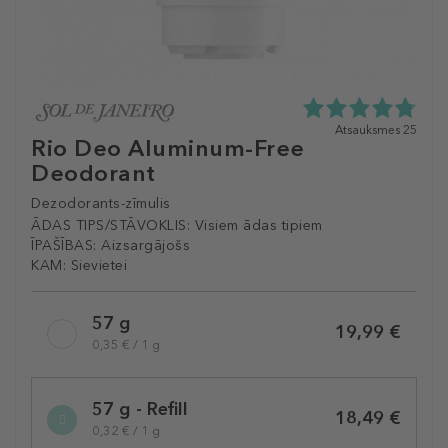
4.8
Atsauksmes 25
Rio Deo Aluminum-Free
zvaigžņu
no
Deodorant
5
no
Dezodorants-zīmulis
25
ĀDAS TIPS/STĀVOKLIS:
Visiem ādas tipiem
atsauksmēm
ĪPAŠĪBAS:
Aizsargājošs
KAM:
Sievietei
Selected
57 g
variation
19,99 €
0,35 € / 1 g
57 g - Refill
18,49 €
0,32 € / 1 g