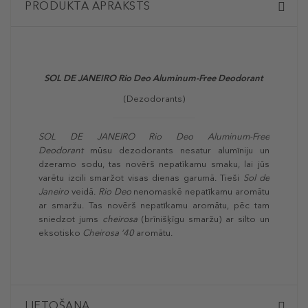
PRODUKTA APRAKSTS
SOL DE JANEIRO
Rio Deo Aluminum-Free Deodorant
(Dezodorants)
SOL DE JANEIRO
Rio Deo Aluminum-Free
Deodorant
mūsu dezodorants nesatur alumīniju un
dzeramo sodu, tas novērš nepatīkamu smaku, lai jūs
varētu izcili smaržot visas dienas garumā. Tieši
Sol de
Janeiro
veidā.
Rio Deo
nenomaskē nepatīkamu aromātu
ar smaržu. Tas novērš nepatīkamu aromātu, pēc tam
sniedzot jums
cheirosa
(brīnišķīgu smaržu) ar silto un
eksotisko
Cheirosa ‘40
aromātu.
LIETOŠANA