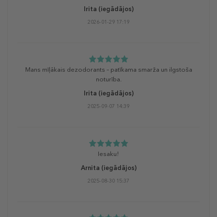
Irita
(iegādājos)
2026-01-29 17:19
Mans mīļākais dezodorants – patīkama smarža un ilgstoša
noturība.
Irita
(iegādājos)
2025-09-07 14:39
Iesaku!
Arnita
(iegādājos)
2025-08-30 15:37