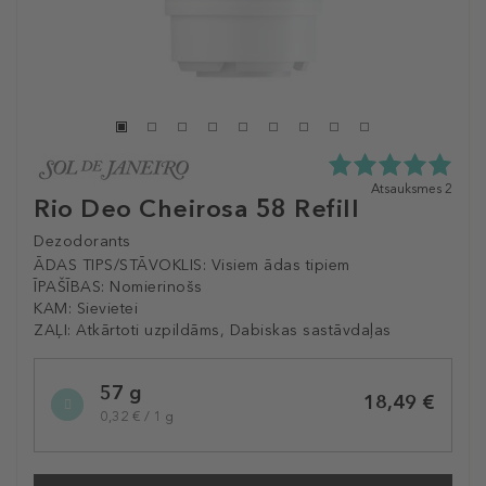
5.0
Atsauksmes 2
Rio Deo Cheirosa 58 Refill
zvaigžņu
no
Dezodorants
5
no
ĀDAS TIPS/STĀVOKLIS:
Visiem ādas tipiem
2
ĪPAŠĪBAS:
Nomierinošs
atsauksmēm
KAM:
Sievietei
ZAĻI:
Atkārtoti uzpildāms, Dabiskas sastāvdaļas
Selected
57 g
variation
18,49 €
0,32 € / 1 g