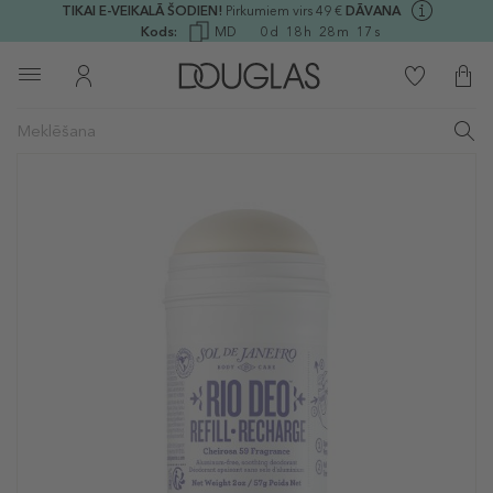
TIKAI E-VEIKALĀ ŠODIEN!
Pirkumiem virs 49 €
DĀVANA
Kods:
MD
0
d
18
h
28
m
17
s