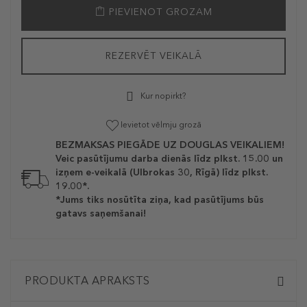
PIEVIENOT GROZAM
REZERVĒT VEIKALĀ
Kur nopirkt?
Ievietot vēlmju grozā
BEZMAKSAS PIEGĀDE UZ DOUGLAS VEIKALIEM!
Veic pasūtījumu darba dienās līdz plkst. 15.00 un
izņem e-veikalā (Ulbrokas 30, Rīgā) līdz plkst.
19.00*.
*Jums tiks nosūtīta ziņa, kad pasūtījums būs
gatavs saņemšanai!
PRODUKTA APRAKSTS