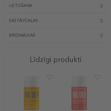
LIETOŠANA
SASTĀVDAĻAS
BRĪDINĀJUMI
Līdzīgi produkti
S
R
D
n
7