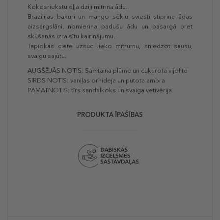
Kokosriekstu eļļa dziļi mitrina ādu.
Brazīlijas bakuri un mango sēklu sviesti stiprina ādas
aizsargslāni, nomierina padušu ādu un pasargā pret
skūšanās izraisītu kairinājumu.
Tapiokas ciete uzsūc lieko mitrumu, sniedzot sausu,
svaigu sajūtu.
AUGŠĒJĀS NOTIS: Samtaina plūme un cukurota vijolīte
SIRDS NOTIS: vaniļas orhideja un putota ambra
PAMATNOTIS: tīrs sandalkoks un svaiga vetivērija
PRODUKTA ĪPAŠĪBAS