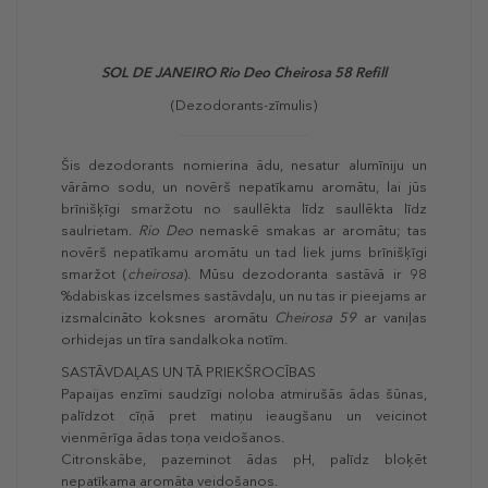
SOL DE JANEIRO Rio Deo Cheirosa 58 Refill
(Dezodorants-zīmulis)
Šis dezodorants nomierina ādu, nesatur alumīniju un
vārāmo sodu, un novērš nepatīkamu aromātu, lai jūs
brīnišķīgi smaržotu no saullēkta līdz saullēkta līdz
saulrietam.
Rio Deo
nemaskē smakas ar aromātu; tas
novērš nepatīkamu aromātu un tad liek jums brīnišķīgi
smaržot (
cheirosa
). Mūsu dezodoranta sastāvā ir 98
%dabiskas izcelsmes sastāvdaļu, un nu tas ir pieejams ar
izsmalcināto koksnes aromātu
Cheirosa 59
ar vaniļas
orhidejas un tīra sandalkoka notīm.
SASTĀVDAĻAS UN TĀ PRIEKŠROCĪBAS
Papaijas enzīmi saudzīgi noloba atmirušās ādas šūnas,
palīdzot cīņā pret matiņu ieaugšanu un veicinot
vienmērīga ādas toņa veidošanos.
Citronskābe, pazeminot ādas pH, palīdz bloķēt
nepatīkama aromāta veidošanos.