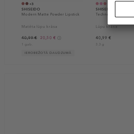
+3
SHISEIDO
SHISEIDO
Modern Matte Powder Lipstick
Technosatin Pink Lip
Matēta lūpu krāsa
Lūpu krāsa
40,99 €
20,50 €
40,99 €
1 gab.
3.3 g
IEROBEŽOTĀ DAUDZUMĀ