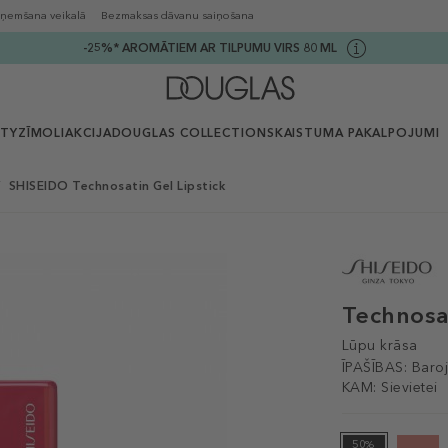
ņemšana veikalā
Bezmaksas dāvanu saiņošana
-25%* AROMĀTIEM AR TILPUMU VIRS 80 ML
UTY
ZĪMOLI
AKCIJA
DOUGLAS COLLECTION
SKAISTUMA PAKALPOJUMI
SHISEIDO Technosatin Gel Lipstick
Technosat
Lūpu krāsa
ĪPAŠĪBAS:
Baroj
KAM:
Sievietei
50%