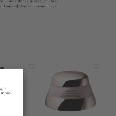
āšanu visas dienas garumā, ar pilnībā
enibanas eļļu, kas kondicionē lūpas un