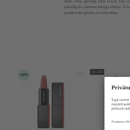
Īpaši ērta, gaisīga lūpu krāsa, kas 
pārklājošu satīnam līdzīgu efektu. Šī
padara tās gludas un mitrinātas.
JAUNS
-50%