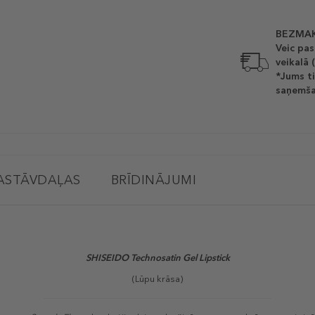
BEZMAK
Veic pas
veikalā 
*Jums ti
saņemša
ASTĀVDAĻAS
BRĪDINĀJUMI
SHISEIDO Technosatin Gel Lipstick
(Lūpu krāsa)