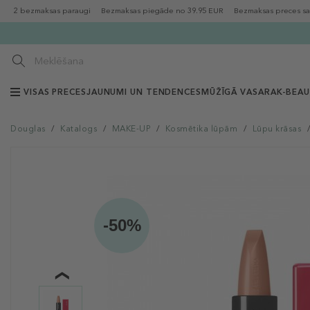
2 bezmaksas paraugi
Bezmaksas piegāde no 39.95 EUR
Bezmaksas preces sa
VISAS PRECES
JAUNUMI UN TENDENCES
MŪŽĪGĀ VASARA
K-BEA
Douglas
/
Katalogs
/
MAKE-UP
/
Kosmētika lūpām
/
Lūpu krāsas
/
-50%