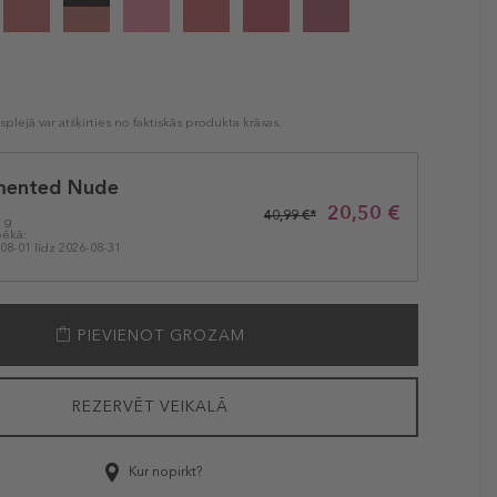
plejā var atšķirties no faktiskās produkta krāsas.
ented Nude
20,50 €
40,99 €*
1 g
pēkā:
08-01 līdz 2026-08-31
PIEVIENOT GROZAM
REZERVĒT VEIKALĀ
Kur nopirkt?