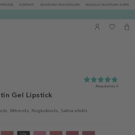
PIEGĀDE
KONTAKTI
SKAISTUMA PAKALPOJUMI
DOUGLAS SKAISTUMA KARTE
4.8
Atsauksmes 6
zvaigžņu
in Gel Lipstick
no
5
no
ošs, Mitrinošs, Nogludinošs, Satīna efekts
6
atsauksmēm
50%