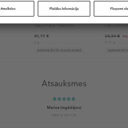
+3
+2
SHISEIDO
SHISEIDO
stick
Colorgel Lip Balm
Lipliner Ink
Lūpu krāsa - balzams
Lūpu zīmuli
40,99 €
34,99 €
no
2 g
0.11 g
IEROBEŽOTĀ DAUDZUMĀ
IEROBEŽO
Atsauksmes
Marina
(iegādājos)
2024-12-20 11:50