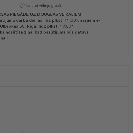
Ievietot vēlmju grozā
SAS PIEGĀDE UZ DOUGLAS VEIKALIEM!
ūtījumu darba dienās līdz plkst. 15.00 un izņem e-
(Ulbrokas 30, Rīgā) līdz plkst. 19.00*.
ks nosūtīta ziņa, kad pasūtījums būs gatavs
nai!