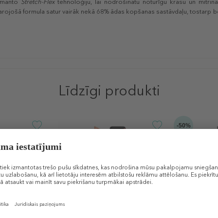
izmanto
Stretch-Flex
tehnoloģiju, lai nodrošinātu noturīgu krāsu un mitrin
 barojošā formula satur vairāk nekā 68% ādas kopšanas sastāvdaļu, tostarp b
Līdzīgi produkti
-50%