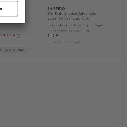
SHISEIDO
Duo
Bio-Performance Advanced
Super Revitalizing Cream
s
Īpaši efektīvs krēms pirmajām
novecošanās pazīmēm
 17,50 €
119 €
50 ml (2,38 € / 1 ml)
TĀ DAUDZUMĀ