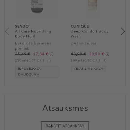
l
z
1
15
SENDO
CLINIQUE
All Care Nourishing
Deep Comfort Body
Body Fluid
Wash
Barojošs ķermeņa
Dušas želeja
pieniņš
25,49 €
17,84 €
40,99 €
20,50 €
250 ml (0,07 € / 1 ml)
200 ml (0,10 € / 1 ml)
IEROBEŽOTĀ
TIKAI E-VEIKALĀ
DAUDZUMĀ
Atsauksmes
RAKSTĪT ATSAUKSMI