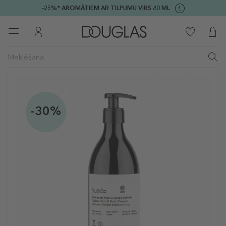
-25%* AROMĀTIEM AR TILPUMU VIRS 80 ML
-30%