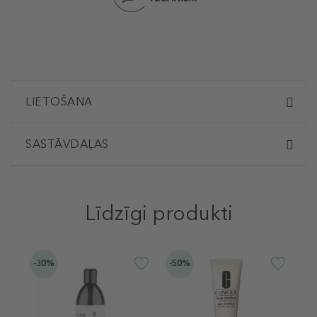
LIETOŠANA
SASTĀVDAĻAS
Līdzīgi produkti
-30%
-50%
M
I
I
M