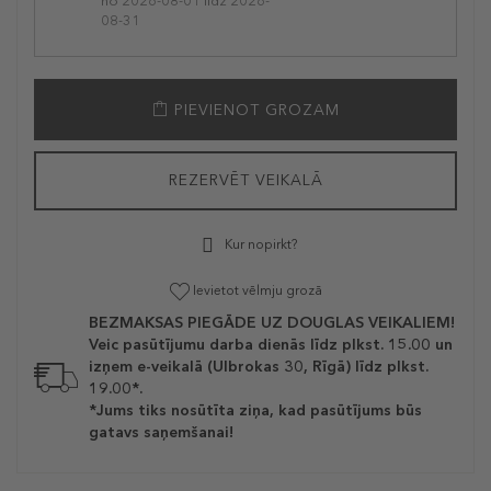
no 2026-08-01 līdz 2026-
08-31
PIEVIENOT GROZAM
REZERVĒT VEIKALĀ
Kur nopirkt?
Ievietot vēlmju grozā
BEZMAKSAS PIEGĀDE UZ DOUGLAS VEIKALIEM!
Veic pasūtījumu darba dienās līdz plkst. 15.00 un
izņem e-veikalā (Ulbrokas 30, Rīgā) līdz plkst.
19.00*.
*Jums tiks nosūtīta ziņa, kad pasūtījums būs
gatavs saņemšanai!