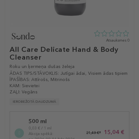
0
Atsauksmes 0
zvaigžņu
All Care Delicate Hand & Body
no
Cleanser
5
no
Roku un ķermeņa dušas želeja
0
atsauksmēm
ĀDAS TIPS/STĀVOKLIS:
Jutīgai ādai, Visiem ādas tipiem
ĪPAŠĪBAS:
Attīrošs, Mitrinošs
KAM:
Sievietei
ZAĻI:
Vegāns
IEROBEŽOTĀ DAUDZUMĀ
Selected
500 ml
variation
0,03 € / 1 ml
15,04 €
21,49 €*
Akcija spēkā: