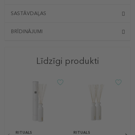
SASTĀVDAĻAS
BRĪDINĀJUMI
Līdzīgi produkti
R
K
D
A
d
5
5
RITUALS
RITUALS