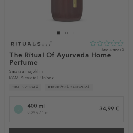
0
Atsauksmes 0
The Ritual Of Ayurveda Home
zvaigžņu
no
Perfume
5
no
Smarža mājoklim
0
KAM:
Sievietei, Unisex
atsauksmēm
TIKAI E-VEIKALĀ
IEROBEŽOTĀ DAUDZUMĀ
Selected
400 ml
variation
34,99 €
0,09 € / 1 ml