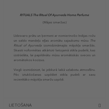
RITUALS The Ritual Of Ayurveda Home Perfume
(Mājas smaržas)
Līdzsvaro prātu un ķermeni ar nomierinošo Indijas rožu
un saldo mandeļu eļļas aromātu sajaukumu mūsu
The
Ritual of Ayurveda
izsmidzināmajās mājokļa smaržās.
Skaisti noformētas atkārtoti lietojamā stikla pudelē, kas
izstrādāta, lai papildinātu mūsu aromātiskās sveces un
aromātiskos kociņus.
Viegli izsmidziniet, lai jebkurā laikā uzlabotu atmosfēru.
Pēc iztukšošanas uzpildiet stikla pudeli ar savu
iecienītāko mājokļa smaržu uzpildi.
LIETOŠANA