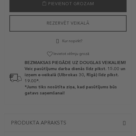
PIEVIENOT GROZAM
REZERVĒT VEIKALĀ
Kur nopirkt?
Ievietot vēlmju grozā
BEZMAKSAS PIEGĀDE UZ DOUGLAS VEIKALIEM!
Veic pasūtījumu darba dienās līdz plkst. 15.00 un
izņem e-veikalā (Ulbrokas 30, Rīgā) līdz plkst.
19.00*.
*Jums tiks nosūtīta ziņa, kad pasūtījums būs
gatavs saņemšanai!
PRODUKTA APRAKSTS