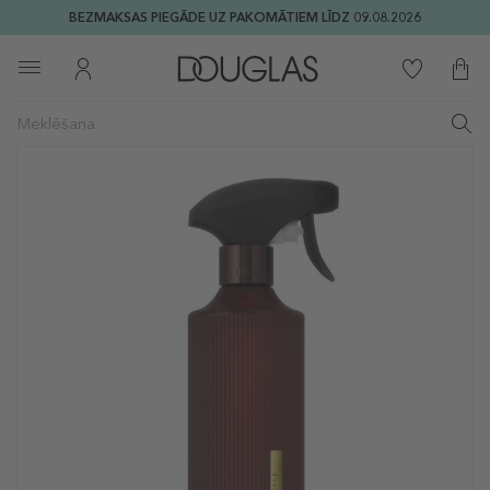
BEZMAKSAS PIEGĀDE UZ PAKOMĀTIEM LĪDZ 09.08.2026