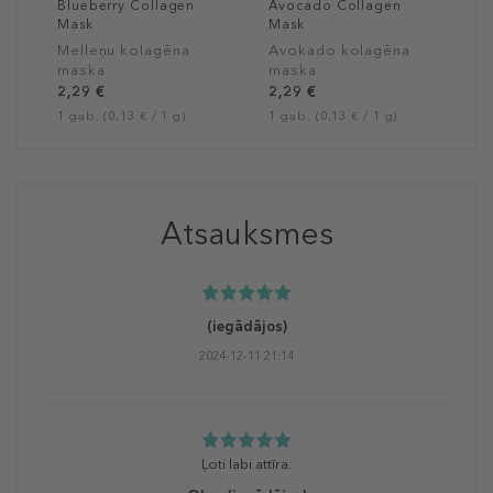
Blueberry Collagen
Avocado Collagen
Mask
Mask
Melleņu kolagēna
Avokado kolagēna
maska
maska
2,29 €
2,29 €
1 gab. (0,13 € / 1 g)
1 gab. (0,13 € / 1 g)
Atsauksmes
(iegādājos)
2024-12-11 21:14
Ļoti labi attīra.