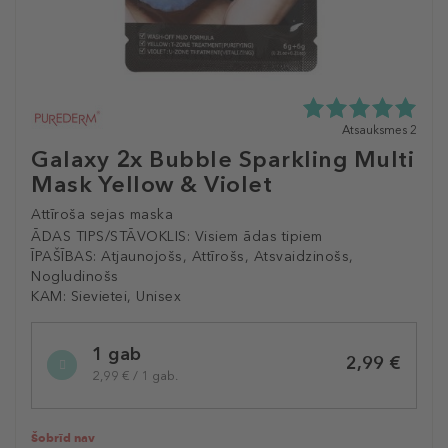
5.0
Atsauksmes 2
zvaigžņu
Galaxy 2x Bubble Sparkling Multi
no
Mask Yellow & Violet
5
no
Attīroša sejas maska
2
atsauksmēm
ĀDAS TIPS/STĀVOKLIS:
Visiem ādas tipiem
ĪPAŠĪBAS:
Atjaunojošs, Attīrošs, Atsvaidzinošs,
Nogludinošs
KAM:
Sievietei, Unisex
Selected
1 gab
variation
2,99 €
2,99 € / 1 gab.
Šobrīd nav