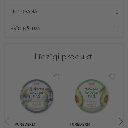
LIETOŠANA
BRĪDINĀJUMI
Līdzīgi produkti
P
D
O
V
V
m
2
1 
PUREDERM
PUREDERM