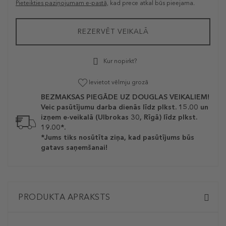
Pieteikties paziņojumam e-pastā,
kad prece atkal būs pieejama.
REZERVĒT VEIKALĀ
Kur nopirkt?
Ievietot vēlmju grozā
BEZMAKSAS PIEGĀDE UZ DOUGLAS VEIKALIEM!
Veic pasūtījumu darba dienās līdz plkst. 15.00 un
izņem e-veikalā (Ulbrokas 30, Rīgā) līdz plkst.
19.00*.
*Jums tiks nosūtīta ziņa, kad pasūtījums būs
gatavs saņemšanai!
PRODUKTA APRAKSTS