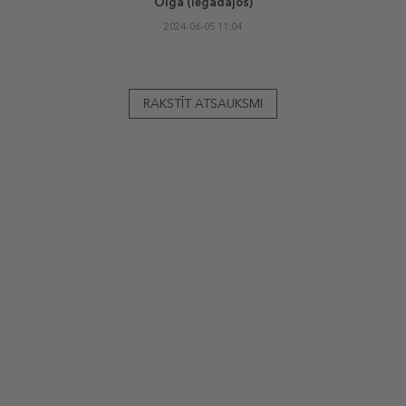
Olga
(iegādājos)
2024-06-05 11:04
RAKSTĪT ATSAUKSMI