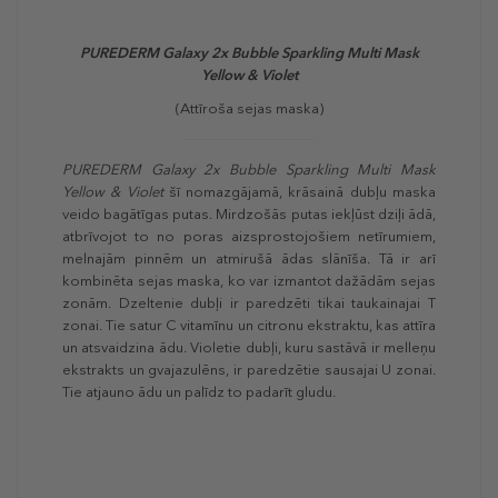
PUREDERM
Galaxy 2x Bubble Sparkling Multi Mask
Yellow & Violet
(Attīroša sejas maska)
PUREDERM
Galaxy 2x Bubble Sparkling Multi Mask
Yellow & Violet
šī nomazgājamā, krāsainā dubļu maska
veido bagātīgas putas. Mirdzošās putas iekļūst dziļi ādā,
atbrīvojot to no poras aizsprostojošiem netīrumiem,
melnajām pinnēm un atmirušā ādas slānīša. Tā ir arī
kombinēta sejas maska, ko var izmantot dažādām sejas
zonām. Dzeltenie dubļi ir paredzēti tikai taukainajai T
zonai. Tie satur C vitamīnu un citronu ekstraktu, kas attīra
un atsvaidzina ādu. Violetie dubļi, kuru sastāvā ir melleņu
ekstrakts un gvajazulēns, ir paredzētie sausajai U zonai.
Tie atjauno ādu un palīdz to padarīt gludu.