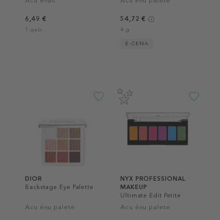
Acu ēnas
Acu ēnu palete
6,49 €
54,72 €
1 gab.
4 g
E-CENA
DIOR
NYX PROFESSIONAL
Backstage Eye Palette
MAKEUP
Ultimate Edit Petite
Palette
Acu ēnu palete
Acu ēnu palete