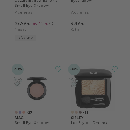
Dazzleshadow Extreme
Eyeshadow
Small Eye Shadow
Acu ēnas
Acu ēnas
29,99 €
no 15 €
6,49 €
1 gab.
0.8 g
DĀVANA
-50%
-30%
+27
+13
MAC
SISLEY
Small Eye Shadow
Les Phyto - Ombres