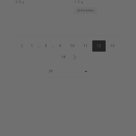
0.8 g
1.5 g
DĀVANA
1
...
5
...
9
10
11
12
13
14
Page
20
size
select