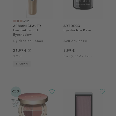
+17
ARMANI BEAUTY
ARTDECO
Eye Tint Liquid
Eyeshadow Base
Eyeshadow
Šķidrās acu ēnas
Acu ēnu bāze
36,97 €
9,99 €
3.9 ml
5 ml (2,00 € / 1 ml)
E-CENA
-25%