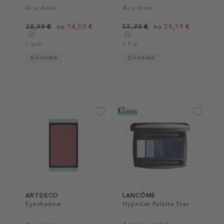
Acu ēnas
Acu ēnas
28,99 €
no 14,50 €
55,99 €
no 39,19 €
1 gab.
1.5 g
DĀVANA
DĀVANA
ARTDECO
LANCÔME
Eyeshadow
Hypnôse Palette Star