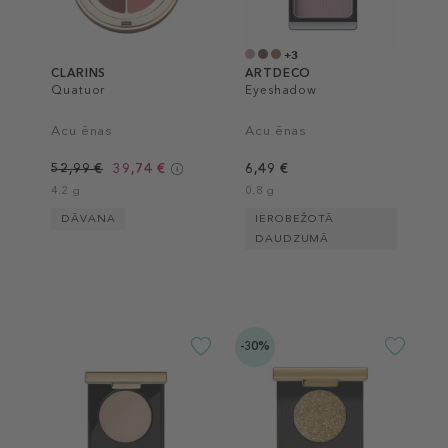
+3
CLARINS
ARTDECO
Quatuor
Eyeshadow
Acu ēnas
Acu ēnas
52,99 €
39,74 €
6,49 €
4.2 g
0.8 g
DĀVANA
IEROBEŽOTĀ
DAUDZUMĀ
-30%