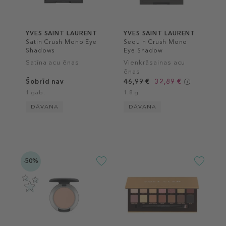
YVES SAINT LAURENT
YVES SAINT LAURENT
Satin Crush Mono Eye
Sequin Crush Mono
Shadows
Eye Shadow
Satīna acu ēnas
Vienkrāsainas acu
ēnas
Šobrīd nav
46,99 €
32,89 €
1 gab.
1.8 g
DĀVANA
DĀVANA
-50%