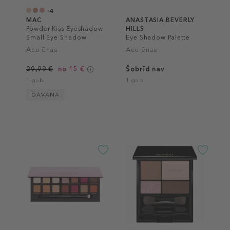
+4
MAC
ANASTASIA BEVERLY
Powder Kiss Eyeshadow
HILLS
Small Eye Shadow
Eye Shadow Palette
Acu ēnas
Acu ēnas
29,99 €
no 15 €
Šobrīd nav
1 gab.
1 gab.
DĀVANA