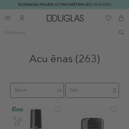
BEZMAKSAS PIEGĀDE UZ PAKOMĀTIEM LĪDZ 09.08.2026
Acu ēnas
(263)
Šķirot
Filtri