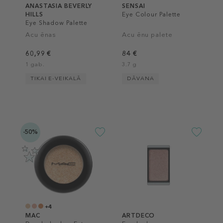
ANASTASIA BEVERLY
SENSAI
HILLS
Eye Colour Palette
Eye Shadow Palette
Acu ēnas
Acu ēnu palete
60,99 €
84 €
1 gab.
3.7 g
TIKAI E-VEIKALĀ
DĀVANA
-50%
+4
MAC
ARTDECO