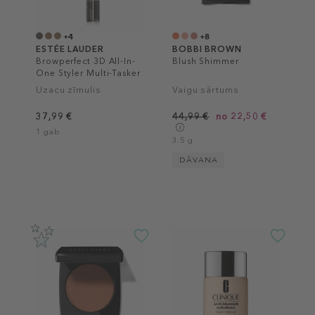
+4
+8
ESTÉE LAUDER
BOBBI BROWN
Browperfect 3D All-In-
Blush Shimmer
One Styler Multi-Tasker
Uzacu zīmulis
Vaigu sārtums
37,99 €
44,99 €
no 22,50 €
1 gab
3.5 g
DĀVANA