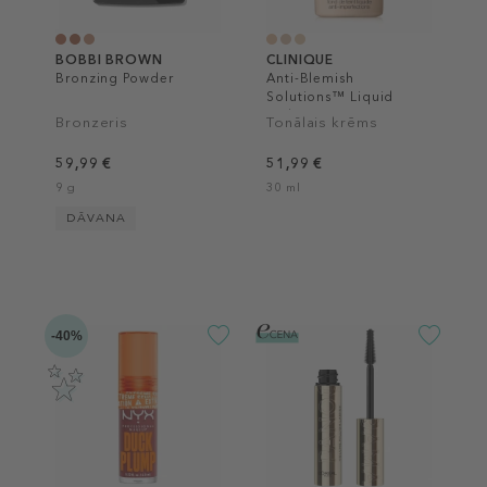
BOBBI BROWN
CLINIQUE
Bronzing Powder
Anti-Blemish
Solutions™ Liquid
Makeup
Bronzeris
Tonālais krēms
59,99 €
51,99 €
9 g
30 ml
DĀVANA
-40%