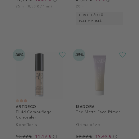
25 ml (0,50 € / 1 ml)
20 ml
IEROBEŽOTĀ
DAUDZUMĀ
-30%
-35%
ARTDECO
ISADORA
Fluid Camouflage
The Matte Face Primer
Concealer
Konsīleris
Grima bāze
15,99 €
11,19 €
29,99 €
19,49 €