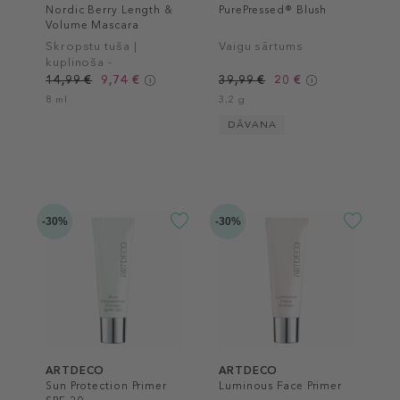
Nordic Berry Length &
PurePressed® Blush
Volume Mascara
Skropstu tuša |
Vaigu sārtums
kuplinoša -
pagarinoša
14,99 €
9,74 €
39,99 €
20 €
8 ml
3.2 g
DĀVANA
-30%
-30%
ARTDECO
ARTDECO
Sun Protection Primer
Luminous Face Primer