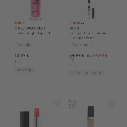
+7
ONE.TWO.FREE!
DIOR
Shine Bright Lip Oil
Rouge Dior Contour
Lip Liner Pencil
Lūpu eļļa
Lūpu zīmulis
13,99 €
34,99 €
no 24,49 €
5 ml
3.5 g
DĀVANA
TIKAI E-VEIKALĀ