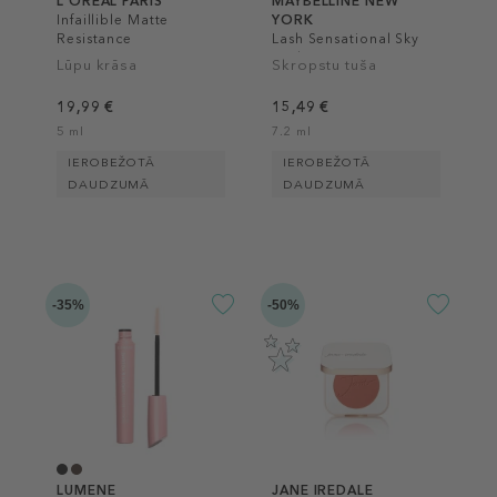
L´ORÉAL PARIS
MAYBELLINE NEW
Infaillible Matte
YORK
Resistance
Lash Sensational Sky
High
Lūpu krāsa
Skropstu tuša
19,99 €
15,49 €
5 ml
7.2 ml
IEROBEŽOTĀ
IEROBEŽOTĀ
DAUDZUMĀ
DAUDZUMĀ
-35%
-50%
LUMENE
JANE IREDALE