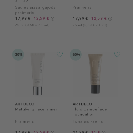
SPF 30
Saules aizsargājošs
Praimeris
praimeris
17,99 €
12,59 €
17,99 €
12,59 €
25 ml (0,50 € / 1 ml)
25 ml (0,50 € / 1 ml)
-30%
-50%
ARTDECO
ARTDECO
Mattifying Face Primer
Fluid Camouflage
Foundation
Praimeris
Tonālais krēms
17,99 €
12,59 €
21,99 €
11 €