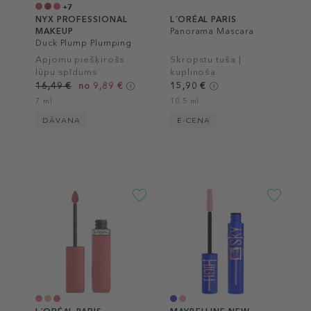
+7
NYX PROFESSIONAL
L´ORÉAL PARIS
MAKEUP
Panorama Mascara
Duck Plump Plumping
Lip Gloss
Apjomu piešķirošs
Skropstu tuša |
lūpu spīdums
kuplinoša
16,49 €
no 9,89 €
15,90 €
7 ml
10.5 ml
DĀVANA
E-CENA