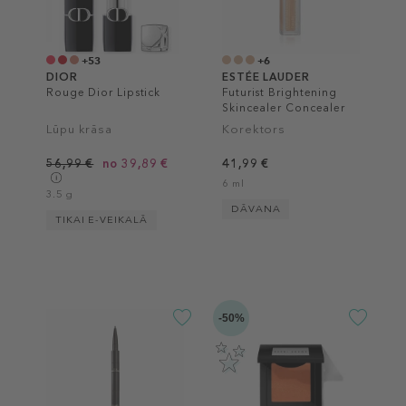
+53
+6
DIOR
ESTÉE LAUDER
Rouge Dior Lipstick
Futurist Brightening
Skincealer Concealer
Lūpu krāsa
Korektors
56,99 €
no 39,89 €
41,99 €
6 ml
3.5 g
DĀVANA
TIKAI E-VEIKALĀ
-50%