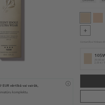
DĀVANA
I
Uzmanību! Krāsas dis
Selected
105
variation
30.00 ml
2,03 € / 
EUR vērtībā vai vairāk,
iniatūru komplektu.