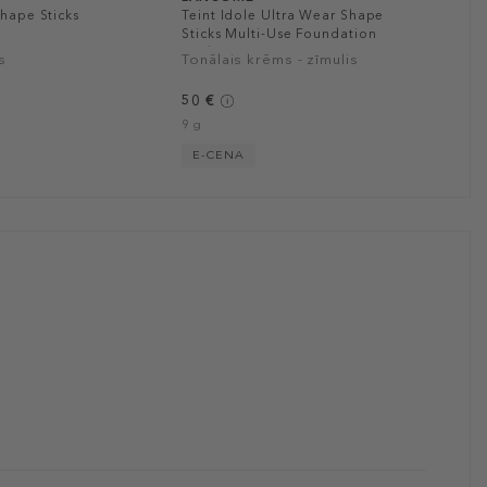
Shape Sticks
Teint Idole Ultra Wear Shape
Sticks Multi-Use Foundation
Stick
s
Tonālais krēms - zīmulis
50 €
9 g
E-CENA