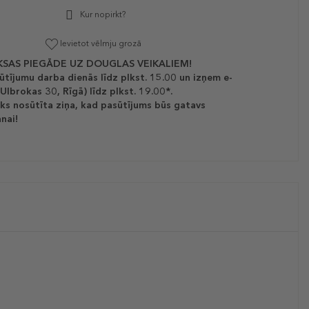
Kur nopirkt?
Ievietot vēlmju grozā
SAS PIEGĀDE UZ DOUGLAS VEIKALIEM!
ūtījumu darba dienās līdz plkst. 15.00 un izņem e-
(Ulbrokas 30, Rīgā) līdz plkst. 19.00*.
ks nosūtīta ziņa, kad pasūtījums būs gatavs
nai!