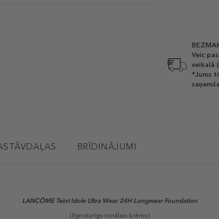
BEZMAK
Veic pas
veikalā 
*Jums ti
saņemša
ASTĀVDAĻAS
BRĪDINĀJUMI
LANCÔME Teint Idole Ultra Wear 24H Longwear Foundation
(Ilgnoturīgs tonālais krēms)