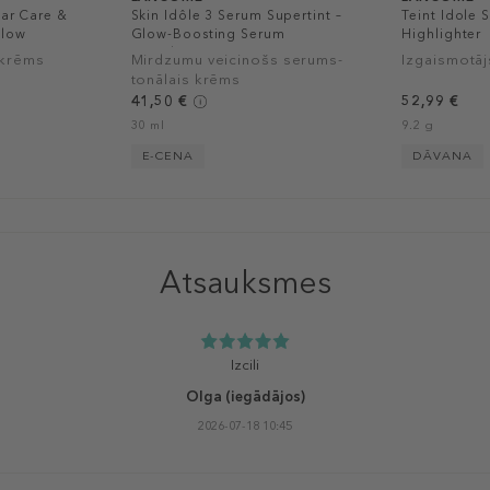
ear Care &
Skin Idôle 3 Serum Supertint –
Teint Idole 
Glow
Glow-Boosting Serum
Highlighter
Foundation
 krēms
Mirdzumu veicinošs serums-
Izgaismotāj
tonālais krēms
41,50 €
52,99 €
30 ml
9.2 g
E-CENA
DĀVANA
Atsauksmes
Izcili
Olga
(iegādājos)
2026-07-18 10:45