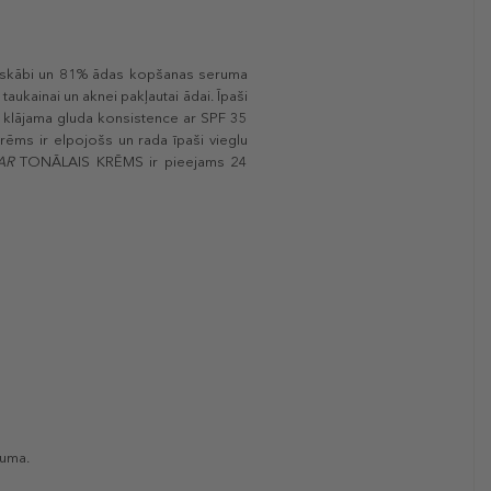
nskābi un 81% ādas kopšanas seruma
taukainai un aknei pakļautai ādai. Īpaši
li klājama gluda konsistence ar SPF 35
krēms ir elpojošs un rada īpaši vieglu
AR
TONĀLAIS KRĒMS ir pieejams 24
juma.