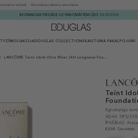
ņemšana veikalā
Bezmaksas dāvanu saiņošana
BEZMAKSAS PIEGĀDE UZ PAKOMĀTIEM LĪDZ 09.08.2026
UTY
ZĪMOLI
AKCIJA
DOUGLAS COLLECTION
SKAISTUMA PAKALPOJUMI
/
LANCÔME Teint Idole Ultra Wear 24H Longwear Fou...
Teint Id
Foundati
Ilgnoturīgs ton
ĀDAS TIPS/STĀ
ĪPAŠĪBAS:
Aizsa
KAM:
Sievietei