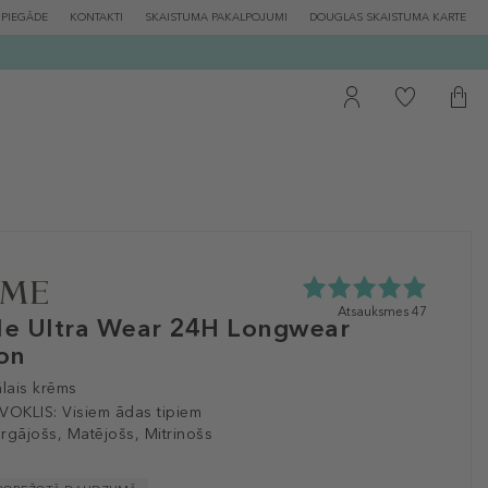
PIEGĀDE
KONTAKTI
SKAISTUMA PAKALPOJUMI
DOUGLAS SKAISTUMA KARTE
4.9
Atsauksmes 47
ole Ultra Wear 24H Longwear
zvaigžņu
on
no
5
no
ālais krēms
47
VOKLIS:
Visiem ādas tipiem
atsauksmēm
rgājošs, Matējošs, Mitrinošs