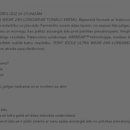
TĀTS LĪDZ 24 STUNDĀM
RA WEAR 24H LONGWEAR
TONĀLO KRĒMU. Atjaunotā formula ar hialuro
u iedarbību uz jūsu ādu. Paredzēts visiem ādas tipiem, no sausas līdz jutīgai, 
amīnu un moringu, kas palīdz aizsargāt ādu pret pilsētas piesārņojumu. Vieg
īgu rezultātu. Pateicoties uzlabotajai
AIRWEAR™
tehnoloģijai, tonālais 
erfekti noklāt katru nepilnību.
TEINT IDOLE ULTRA WEAR 24H LONGWE
 atrada savu ideālo toni.
jums*
ts
pot
jutīgai, taukainai un ar noslieci uz akni
 ādu.
 un laika gaitā arī ādas stāvokļa uzlabošana.
barot ādu un ir plaši zināms ar savu spēju aizsargāt ādu no pilsētas piesārņo