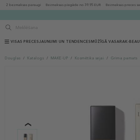
2 bezmaksas paraugi
Bezmaksas piegāde no 39.95 EUR
Bezmaksas preces sa
VISAS PRECES
JAUNUMI UN TENDENCES
MŪŽĪGĀ VASARA
K-BEA
Douglas
/
Katalogs
/
MAKE-UP
/
Kosmētika sejai
/
Grima pamats