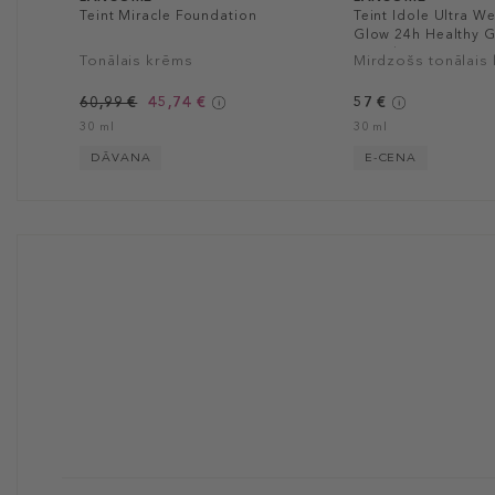
Teint Miracle Foundation
Teint Idole Ultra W
Glow 24h Healthy 
Foundation
Tonālais krēms
Mirdzošs tonālais
60,99 €
45,74 €
57 €
30 ml
30 ml
DĀVANA
E-CENA