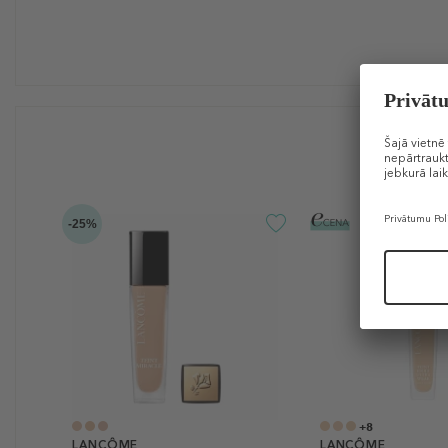
-25%
+8
LANCÔME
LANCÔME