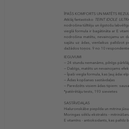
ĪPAŠS KOMFORTS UN MATĒTS REZUL
Atklāj fantastisko
TEINT IDOLE ULT
nodrošina tūlītēju un ilgstošu labvēlīg
vieglā formula ir bagātināta ar E vit
nodrošina matētu, nevainojamu un dab
sajūtu uz ādas, vienlaikus palīdzot p
dažādos toņos. 9 no 10 respondentiem
IEGUVUMI
— 24 stundu nemanāms, pilnīgs pārklā
— Dabīgs, matēts un nevainojams efek
— Īpaši viegla formula, kas ļauj ādai el
— Ādas kopšanas sastāvdaļas
— Paredzēts visiem ādas tipiem: sausai, 
*patērētāju tests, 193 sievietes
SASTĀVDAĻAS
Hialuronskābe piepilda un mitrina jūsu
Moringas sēklu ekstrakts – mitrināšana
E vitamīns - antioksidants, kas palīdz 