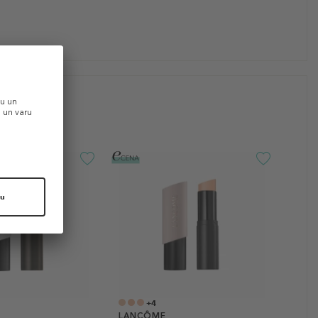
+4
LANCÔME