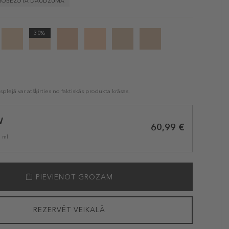
EROBEŽOTĀ DAUDZUMĀ
30%
plejā var atšķirties no faktiskās produkta krāsas.
W
60,99 €
1 ml
PIEVIENOT GROZAM
REZERVĒT VEIKALĀ