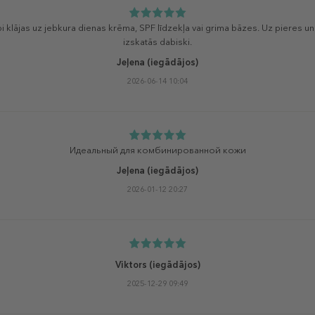
bi klājas uz jebkura dienas krēma, SPF līdzekļa vai grima bāzes. Uz pieres un
izskatās dabiski.
Jeļena
(iegādājos)
2026-06-14 10:04
Идеальный для комбинированной кожи
Jeļena
(iegādājos)
2026-01-12 20:27
Viktors
(iegādājos)
2025-12-29 09:49