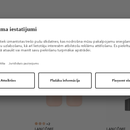
Līdzīgi produkti
+2
LANCÔME
LANCÔME