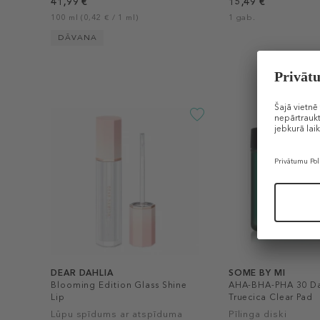
41,99 €
15,49 €
100 ml (0,42 € / 1 ml)
1 gab.
DĀVANA
DEAR DAHLIA
SOME BY MI
Blooming Edition Glass Shine
AHA-BHA-PHA 30 Da
Lip
Truecica Clear Pad
Lūpu spīdums ar atspīduma
Pīlinga diski