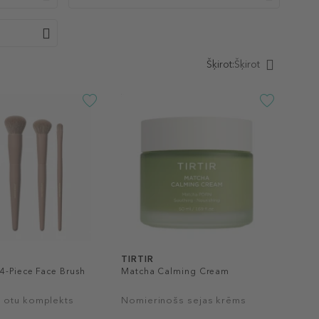
Šķirot:
Šķirot
TIRTIR
4-Piece Face Brush
Matcha Calming Cream
 otu komplekts
Nomierinošs sejas krēms