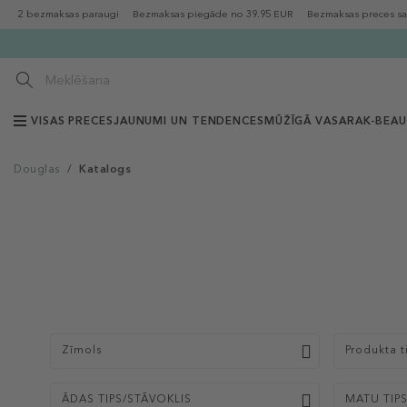
2 bezmaksas paraugi
Bezmaksas piegāde no 39.95 EUR
Bezmaksas preces sa
VISAS PRECES
JAUNUMI UN TENDENCES
MŪŽĪGĀ VASARA
K-BEA
Douglas
/
Katalogs
Zīmols
Produkta t
ĀDAS TIPS/STĀVOKLIS
MATU TIP