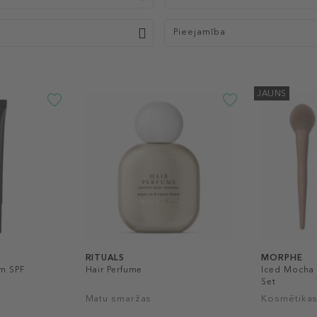
Pieejamība
JAUNS
RITUALS
MORPHE
m SPF
Hair Perfume
Iced Mocha 
Set
Matu smaržas
Kosmētikas