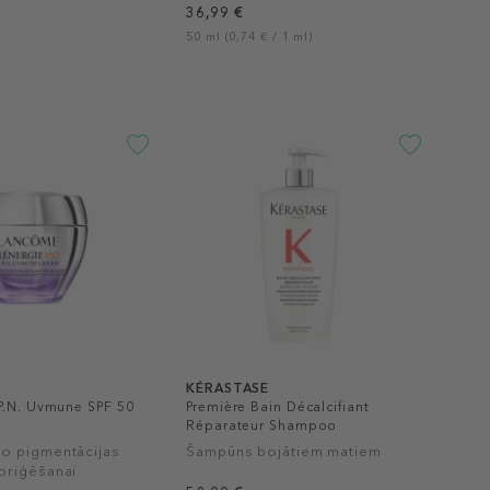
36,99 €
50 ml (0,74 € / 1 ml)
KÉRASTASE
P.N. Uvmune SPF 50
Première Bain Décalcifiant
Réparateur Shampoo
o pigmentācijas
Šampūns bojātiem matiem
oriģēšanai