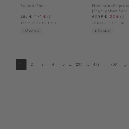
Sejas krēms
Nomierinoša proc
jūtīgai galvas ādai
285 €
171 €
63,99 €
32 €
125 ml (1,37 € / 1 ml)
72 ml (0,44 € / 1 ml)
DĀVANA
DĀVANA
1
2
3
4
5
...
237
...
473
...
709