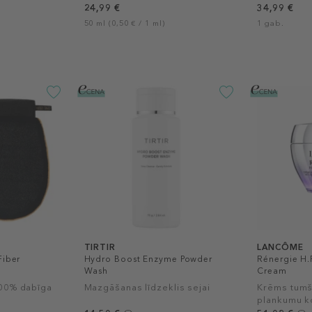
24,99 €
34,99 €
50 ml (0,50 € / 1 ml)
1 gab.
TIRTIR
LANCÔME
Fiber
Hydro Boost Enzyme Powder
Rénergie H.
Wash
Cream
100% dabīga
Mazgāšanas līdzeklis sejai
Krēms tumš
plankumu k