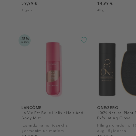
59,99 €
14,99 €
1 gab.
40 g
-25%
no 29€
LANCÔME
ONE:ZERO
La Vie Est Belle L'elixir Hair And
100% Natural Plant 
Body Mist
Exfoliating Glove
Izsmidzināms līdzeklis
Pīlinga cimds no 
ķermenim un matiem
augu šķiedras