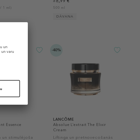
58,99 €
/ 1 ml)
500 ml
DĀVANA
-40%
LANCÔME
ent Essence
Absolue L’extrait The Elixir
Cream
 un stimulējoša
Liftinga un pretnovecošanās