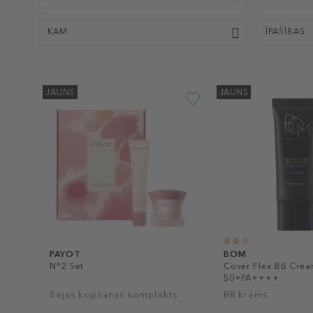
KAM
ĪPAŠĪBAS
JAUNS
JAUNS
PAYOT
BOM
N°2 Set
Cover Flex BB Crea
50+PA++++
Sejas kopšanas komplekts
BB krēms