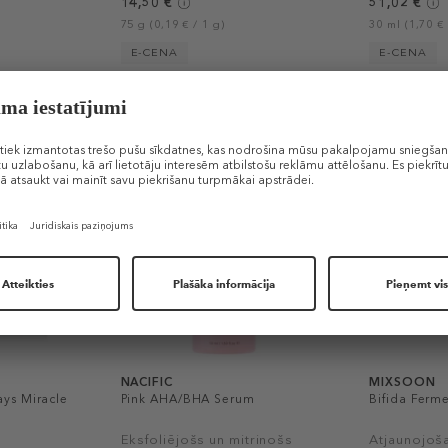
14,50 €
51,02 €
75 g (0,19 € / 1 g)
30 ml (1,70 € 
E-CENA
E-CENA
-30%
NACIFIC
MIXSOON
ys Miracle
Pink AHA/BHA Serum
Bifida Ferm
Eksfoliējošs un mitrinošs
Atjaunojoša