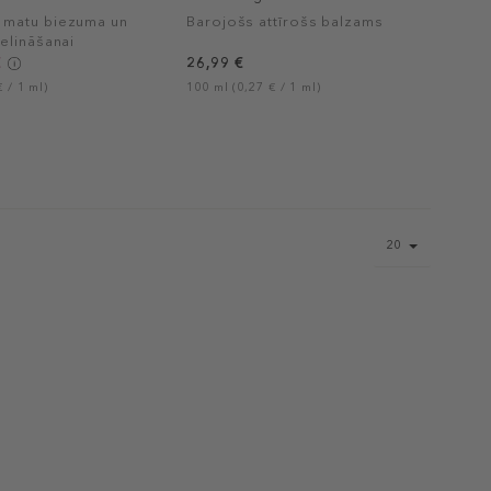
matu biezuma un
Barojošs attīrošs balzams
elināšanai
€
26,99 €
 / 1 ml)
100 ml (0,27 € / 1 ml)
Page
20
size
select