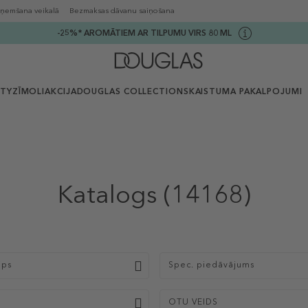
ņemšana veikalā
Bezmaksas dāvanu saiņošana
-25%* AROMĀTIEM AR TILPUMU VIRS 80 ML
UTY
ZĪMOLI
AKCIJA
DOUGLAS COLLECTION
SKAISTUMA PAKALPOJUMI
Katalogs
(14168)
ips
Spec. piedāvājums
S
OTU VEIDS