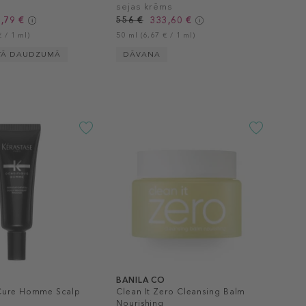
sejas krēms
,79 €
556 €
333,60 €
 / 1 ml)
50 ml (6,67 € / 1 ml)
TĀ DAUDZUMĀ
DĀVANA
BANILA CO
 Cure Homme Scalp
Clean It Zero Cleansing Balm
Nourishing