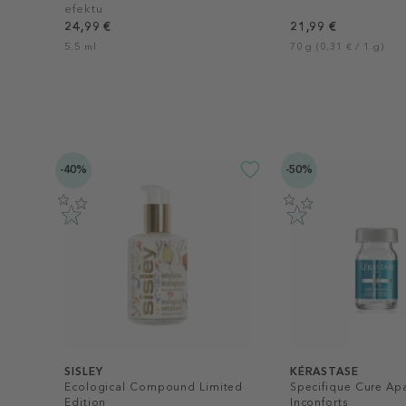
efektu
24,99 €
21,99 €
5.5 ml
70 g (0,31 € / 1 g)
-40%
-50%
SISLEY
KÉRASTASE
Ecological Compound Limited
Specifique Cure Apa
Edition
Inconforts