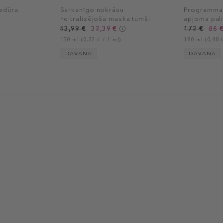
edūra
Sarkanīgo nokrāsu
Programma 
neitralizējoša maska tumši
apjoma pali
brūniem matiem
53,99 €
32,39 €
172 €
86 
150 ml (0,22 € / 1 ml)
180 ml (0,48 €
DĀVANA
DĀVANA