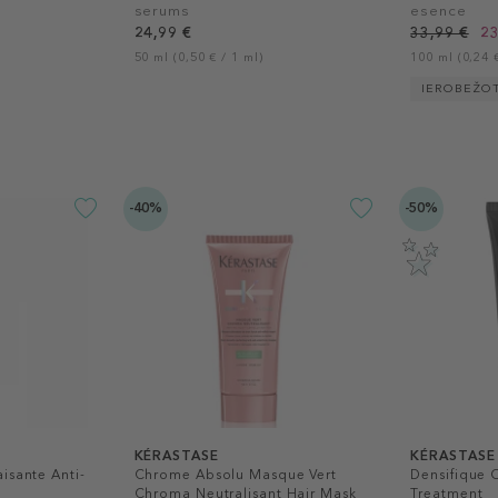
serums
esence
24,99 €
33,99 €
23
50 ml (0,50 € / 1 ml)
100 ml (0,24 €
IEROBEŽO
-40%
-50%
KÉRASTASE
KÉRASTASE
isante Anti-
Chrome Absolu Masque Vert
Densifique
Chroma Neutralisant Hair Mask
Treatment