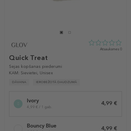
0
Atsauksmes 0
zvaigžņu
Quick Treat
no
5
Sejas kopšanas piederumi
no
KAM:
Sievietei, Unisex
0
atsauksmēm
DĀVANA
IEROBEŽOTĀ DAUDZUMĀ
Selected
Ivory
variation
4,99 €
4,99 € / 1 gab.
Bouncy Blue
4,99 €