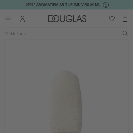
-25%* AROMĀTIEM AR TILPUMU VIRS 80 ML