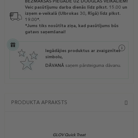
BEZMAKSAS PIEGĀDE UZ DOUGLAS VEIKALIEM!
Veic pasūtījumu darba dienās līdz plkst. 15.00 un
izņem e-veikalā (Ulbrokas 30, Rīgā) līdz plkst.
19.00*.
*Jums tiks nosūtīta ziņa, kad pasūtījums būs
gatavs saņemšanai!
Iegādājies produktus ar zvaigznītes
simbolu,
DĀVANĀ
saņem pārsteiguma dāvanu.
PRODUKTA APRAKSTS
GLOV
Quick Treat