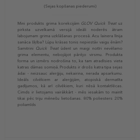
(Sejas kopšanas piederumi)
Mini produkts grima korekcijām
GLOV Quick Treat
uz
pirksta uzvelkamā versijā ideāli noderēs ātram
labojumam grima uzklāšanas procesā. Acu lainera līnija
sanāca šķība? Lūpu krāsas tonis nepiestāv vaigu ēnām?
Samitrini
Quick Treat
ūdenī un maigi notīri nevēlamo
grima elementu, nebojājot pārējo virsmu. Produkta
forma un izmērs nodrošina to, ka tam atradīsies vieta
katras dāmas somiņā. Produkts ir drošs katra tipa sejas
ādai - neizsauc alerģiju, nekairina, nerada apsarkumu.
Ideāls cilvēkiem ar alerģijām, atopiskā dermatīta
gadījumos, kā arī cilvēkiem, kuri nēsā kontaktlēcas.
Cimds ir lietojams vairākkārt - mēs iesakām to mainīt
tikai pēc triju mēnešu lietošanas. 80% poliesters 20%
poliamīds