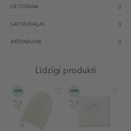
LIETOŠANA
SASTĀVDAĻAS
BRĪDINĀJUMI
Līdzīgi produkti
-50%
-50%
G
E
S
p
1
1