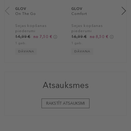
GLOV
GLOV
On The Go
Comfort
Sejas kopšanas
Sejas kopšanas
piederumi
piederumi
14,99 €
no 7,50 €
16,99 €
no 8,50 €
1 gab.
1 gab.
DĀVANA
DĀVANA
Atsauksmes
RAKSTĪT ATSAUKSMI