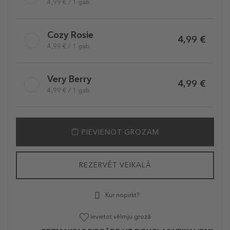
4,99 € / 1 gab.
Cozy Rosie
4,99 €
4,99 € / 1 gab.
Very Berry
4,99 €
4,99 € / 1 gab.
PIEVIENOT GROZAM
REZERVĒT VEIKALĀ
Kur nopirkt?
Ievietot vēlmju grozā