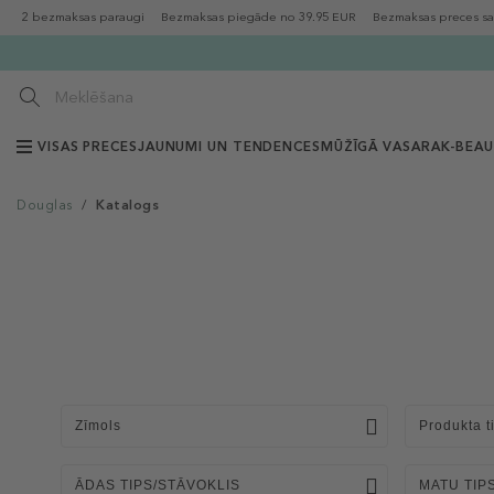
2 bezmaksas paraugi
Bezmaksas piegāde no 39.95 EUR
Bezmaksas preces sa
VISAS PRECES
JAUNUMI UN TENDENCES
MŪŽĪGĀ VASARA
K-BEA
Douglas
/
Katalogs
Zīmols
Produkta t
ĀDAS TIPS/STĀVOKLIS
MATU TIP