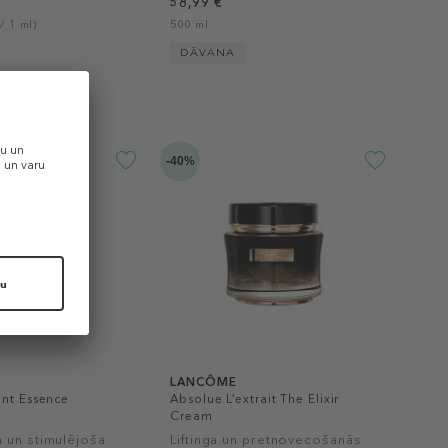
58,99 €
/ 1 ml)
500 ml
DĀVANA
-40%
LANCÔME
ent Essence
Absolue L’extrait The Elixir
Cream
 un stimulējoša
Liftinga un pretnovecošanās