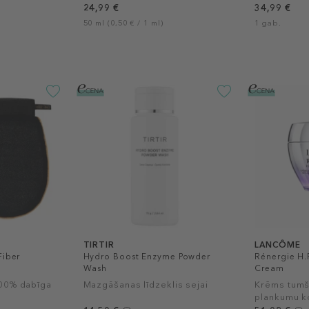
24,99 €
34,99 €
50 ml (0,50 € / 1 ml)
1 gab.
TIRTIR
LANCÔME
Fiber
Hydro Boost Enzyme Powder
Rénergie H.
Wash
Cream
100% dabīga
Mazgāšanas līdzeklis sejai
Krēms tumš
plankumu k