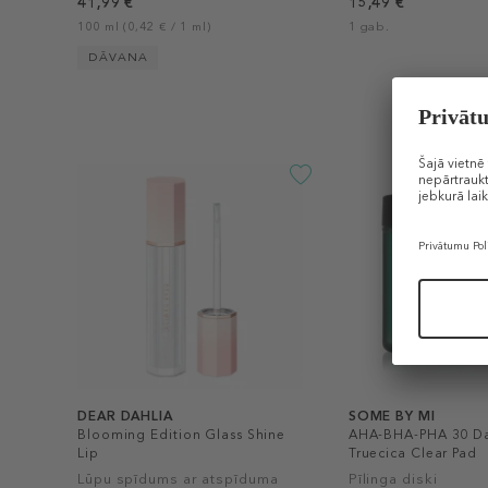
41,99 €
15,49 €
100 ml (0,42 € / 1 ml)
1 gab.
DĀVANA
DEAR DAHLIA
SOME BY MI
Blooming Edition Glass Shine
AHA-BHA-PHA 30 Da
Lip
Truecica Clear Pad
Lūpu spīdums ar atspīduma
Pīlinga diski