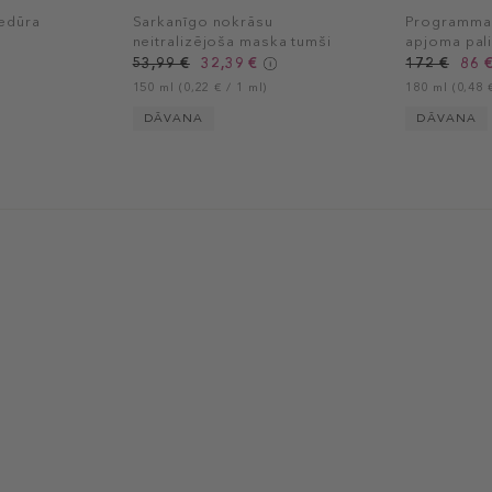
edūra
Sarkanīgo nokrāsu
Programma 
neitralizējoša maska tumši
apjoma pali
brūniem matiem
53,99 €
32,39 €
172 €
86 
150 ml (0,22 € / 1 ml)
180 ml (0,48 €
DĀVANA
DĀVANA