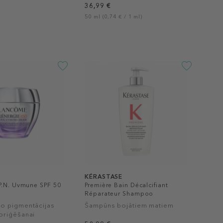
36,99 €
50 ml (0,74 € / 1 ml)
KÉRASTASE
P.N. Uvmune SPF 50
Première Bain Décalcifiant
Réparateur Shampoo
o pigmentācijas
Šampūns bojātiem matiem
oriģēšanai