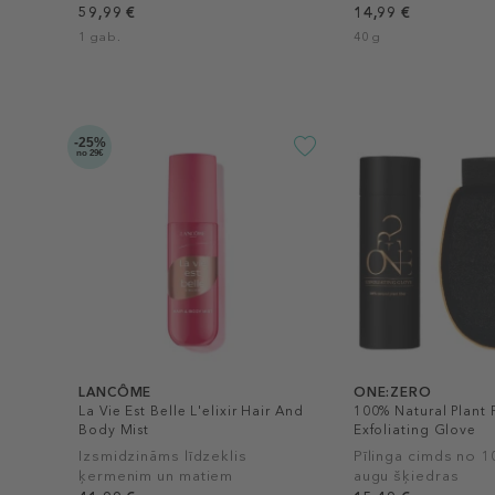
59,99 €
14,99 €
1 gab.
40 g
-25%
no 29€
LANCÔME
ONE:ZERO
La Vie Est Belle L'elixir Hair And
100% Natural Plant 
Body Mist
Exfoliating Glove
Izsmidzināms līdzeklis
Pīlinga cimds no 
ķermenim un matiem
augu šķiedras