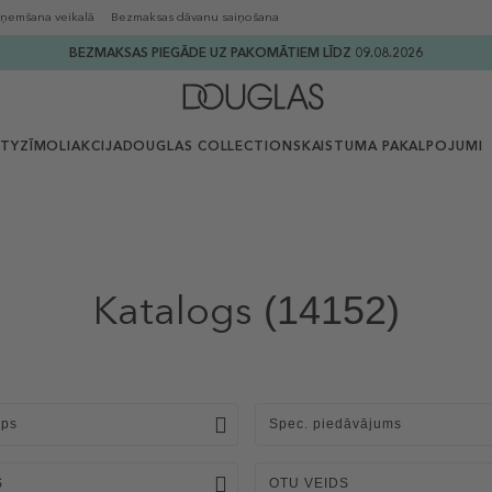
ņemšana veikalā
Bezmaksas dāvanu saiņošana
BEZMAKSAS PIEGĀDE UZ PAKOMĀTIEM LĪDZ 09.08.2026
UTY
ZĪMOLI
AKCIJA
DOUGLAS COLLECTION
SKAISTUMA PAKALPOJUMI
Katalogs
(14152)
ips
Spec. piedāvājums
S
OTU VEIDS