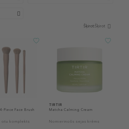
Šķirot:
Šķirot
TIRTIR
4-Piece Face Brush
Matcha Calming Cream
 otu komplekts
Nomierinošs sejas krēms