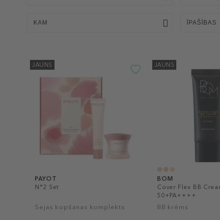
KAM
ĪPAŠĪBAS
JAUNS
JAUNS
PAYOT
BOM
N°2 Set
Cover Flex BB Crea
50+PA++++
Sejas kopšanas komplekts
BB krēms