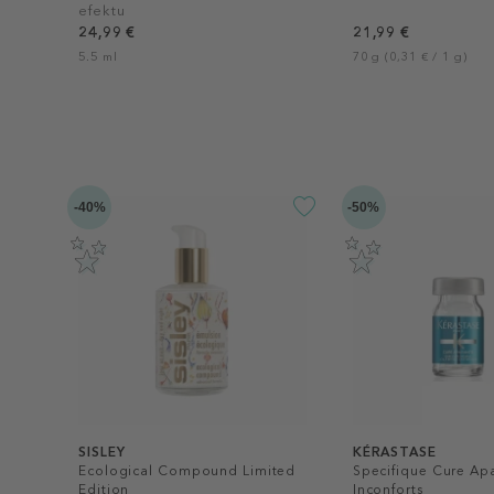
efektu
24,99 €
21,99 €
5.5 ml
70 g (0,31 € / 1 g)
-40%
-50%
SISLEY
KÉRASTASE
Ecological Compound Limited
Specifique Cure Apa
Edition
Inconforts