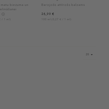
matu biezuma un
Barojošs attīrošs balzams
elināšanai
€
26,99 €
 / 1 ml)
100 ml (0,27 € / 1 ml)
Page
20
size
select