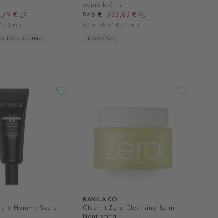
sejas krēms
,79 €
556 €
333,60 €
 / 1 ml)
50 ml (6,67 € / 1 ml)
TĀ DAUDZUMĀ
DĀVANA
BANILA CO
 Cure Homme Scalp
Clean It Zero Cleansing Balm
Nourishing