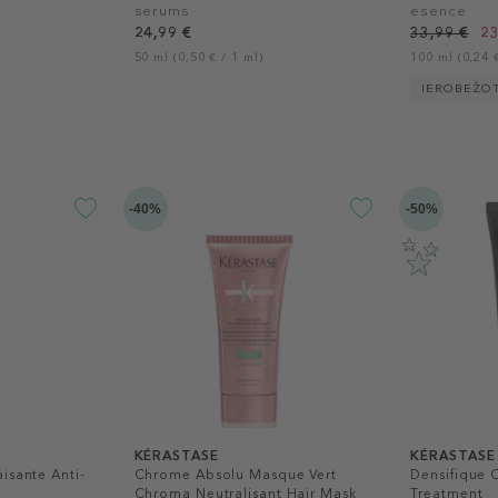
serums
esence
24,99 €
33,99 €
23
50 ml (0,50 € / 1 ml)
100 ml (0,24 €
IEROBEŽO
-40%
-50%
KÉRASTASE
KÉRASTASE
isante Anti-
Chrome Absolu Masque Vert
Densifique
Chroma Neutralisant Hair Mask
Treatment