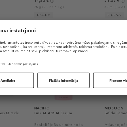
14,50 €
51,02 €
75 g (0,19 € / 1 g)
30 ml (1,70 € 
E-CENA
E-CENA
-30%
NACIFIC
MIXSOON
ys Miracle
Pink AHA/BHA Serum
Bifida Ferm
Eksfoliējošs un mitrinošs
Atjaunojoša