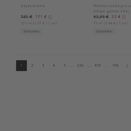
Sejas krēms
Nomierinoša proc
jūtīgai galvas ādai
285 €
171 €
63,99 €
32 €
125 ml (1,37 € / 1 ml)
72 ml (0,44 € / 1 ml)
DĀVANA
DĀVANA
1
2
3
4
5
...
236
...
472
...
708