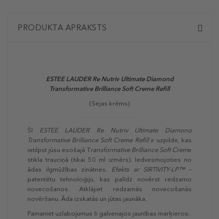
PRODUKTA APRAKSTS
ESTEE LAUDER Re Nutriv Ultimate Diamond
Transformative Brilliance Soft Creme Refill
(Sejas krēms)
Šī
ESTEE LAUDER Re Nutriv Ultimate Diamond
Transformative Brilliance Soft Creme Refill
ir uzpilde, kas
ietilpst jūsu esošajā T
ransformative Brilliance Soft Crem
e
stikla trauciņā (tikai 50 ml izmērs). Iedvesmojoties no
ādas ilgmūžības zinātnes.
Efekts ar SIRTIVITY-LP™
–
patentētu tehnoloģiju, kas palīdz novērst redzamo
novecošanos. Atklājiet redzamās novecošanās
novēršanu. Āda izskatās un jūtas jaunāka.
Pamaniet uzlabojumus 6 galvenajos jaunības marķieros: