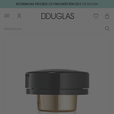
BEZMAKSAS PIEGĀDE UZ PAKOMĀTIEM LĪDZ 09.08.2026