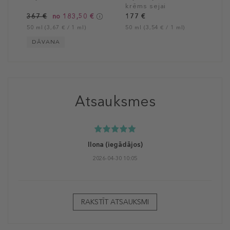
Brilliance Soft Creme
krēms sejai
367 €
no 183,50 €
177 €
50 ml (3,67 € / 1 ml)
50 ml (3,54 € / 1 ml)
DĀVANA
Atsauksmes
Ilona
(iegādājos)
2026-04-30 10:05
RAKSTĪT ATSAUKSMI