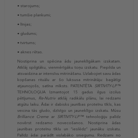
• starojums;
• tumšie plankumi;
• līnijas;
• gludums;
• tvirtums;
• aknes rētas.
Nostiprina un spēcina ādu jauneklīgākam izskatam.
Atklāj spilgtāku, vienmērīgāku toņu izskatu. Piepilda un
atsvaidzina ar intensīvu mitrināšanu. Uzlabojiet savu ādas
kopšanas rituālu ar šo luksusa mitrinātāju: bagātīgi
atjaunojošs, satīna mīksts. PATENTĒTA
SIRTIVITY-LP™
TEHNOLOĢIJA Izmantojot 15 gadus ilgus izcilus
pētījumus,
Re-Nutriv
atklāj radikālu plānu, lai redzami
atgūtu laiku. Ādai ir dabisks jaunības proteīnu tīkls, kas
veicina tās gludo, dzīvīgo un jauneklīgo izskatu. Mūsu
Brilliance Creme
ar
SIRTIVITY-LP™
tehnoloģiju palīdz
novērst redzamo novecošanos. Nostiprina ādas
jaunības proteīnu tīklu un “ieslēdz” jaunāku izskatu.
Palīdz ādai parādīt vislabāko sniegumu. Redzami no