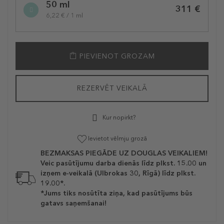
50 ml
variation
311 €
6,22 € / 1 ml
PIEVIENOT GROZAM
REZERVĒT VEIKALĀ
Kur nopirkt?
Ievietot vēlmju grozā
BEZMAKSAS PIEGĀDE UZ DOUGLAS VEIKALIEM!
Veic pasūtījumu darba dienās līdz plkst. 15.00 un
izņem e-veikalā (Ulbrokas 30, Rīgā) līdz plkst.
19.00*.
*Jums tiks nosūtīta ziņa, kad pasūtījums būs
gatavs saņemšanai!