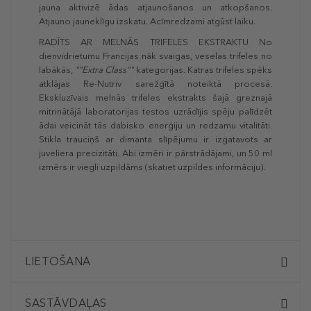
jauna aktivizē ādas atjaunošanos un atkopšanos.
Atjauno jauneklīgu izskatu. Acīmredzami atgūst laiku.
RADĪTS AR MELNĀS TRIFELES EKSTRAKTU No
dienvidrietumu Francijas nāk svaigas, veselas trifeles no
labākās,
""Extra Class""
kategorijas. Katras trifeles spēks
atklājas Re-Nutriv sarežģītā noteiktā procesā.
Ekskluzīvais melnās trifeles ekstrakts šajā greznajā
mitrinātājā laboratorijas testos uzrādījis spēju palīdzēt
ādai veicināt tās dabisko enerģiju un redzamu vitalitāti.
Stikla trauciņš ar dimanta slīpējumu ir izgatavots ar
juveliera precizitāti. Abi izmēri ir pārstrādājami, un 50 ml
izmērs ir viegli uzpildāms (skatiet uzpildes informāciju).
LIETOŠANA
SASTĀVDAĻAS