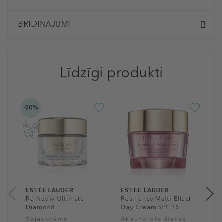
BRĪDINĀJUMI
Līdzīgi produkti
-50%
E
R
C
A
k
ā
1
50
ESTÉE LAUDER
ESTÉE LAUDER
Re Nutriv Ultimate
Resilience Multi-Effect
Diamond
Day Cream SPF 15
Transformative
Sejas krēms
Atjaunojošs dienas