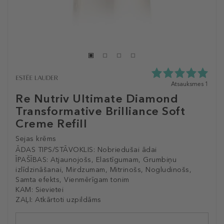
5.0
Atsauksmes 1
zvaigžņu
Re Nutriv Ultimate Diamond
no
Transformative Brilliance Soft
5
no
Creme Refill
1
atsauksmēm
Sejas krēms
ĀDAS TIPS/STĀVOKLIS:
Nobriedušai ādai
ĪPAŠĪBAS:
Atjaunojošs, Elastīgumam, Grumbiņu
izlīdzināšanai, Mirdzumam, Mitrinošs, Nogludinošs,
Samta efekts, Vienmērīgam tonim
KAM:
Sievietei
ZAĻI:
Atkārtoti uzpildāms
Selected