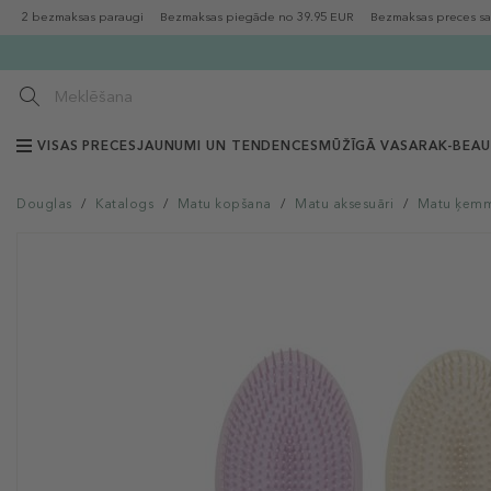
2 bezmaksas paraugi
Bezmaksas piegāde no 39.95 EUR
Bezmaksas preces sa
VISAS PRECES
JAUNUMI UN TENDENCES
MŪŽĪGĀ VASARA
K-BEA
Douglas
/
Katalogs
/
Matu kopšana
/
Matu aksesuāri
/
Matu ķem