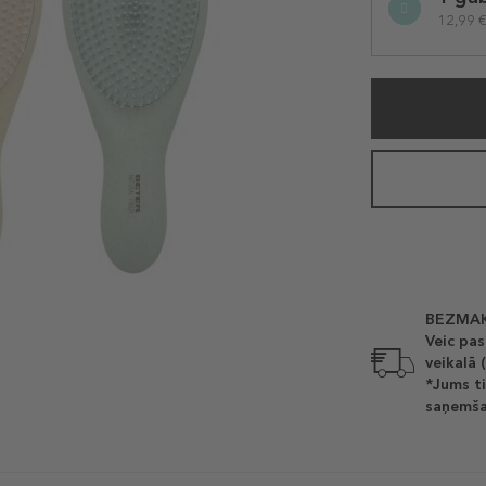
variation
12,99 €
BEZMAK
Veic pas
veikalā 
*Jums ti
saņemša