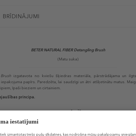
BRĪDINĀJUMI
BETER NATURAL FIBER
Detangling Brush
(Matu suka)
 Brush
izgatavota no kviešu šķiedras materiāla, pārstrādājama un ilg
 iepakojuma papīrs. Paredzēta, lai saudzīgi un ātri atšķetinātu matus. Maig
ipiem, īpaši bieziem un cirtainiem.
ejaušības principa.
PRODUKTA ĪPAŠĪBAS