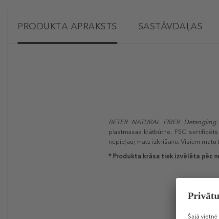
PRODUKTA APRAKSTS
SASTĀVDAĻAS
BETER NATURAL FIBER
Detangling
plastmasas klātbūtne. FSC sertificēts
nepieļauj matu izkrišanu. Visiem matu t
* Produkta krāsa tiek izvēlēta pēc n