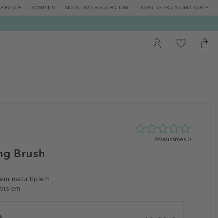
PIEGĀDE
KONTAKTI
SKAISTUMA PAKALPOJUMI
DOUGLAS SKAISTUMA KARTE
0
Atsauksmes 0
zvaigžņu
ng Brush
no
5
no
iem matu tipiem
0
 Visiem
atsauksmēm
b