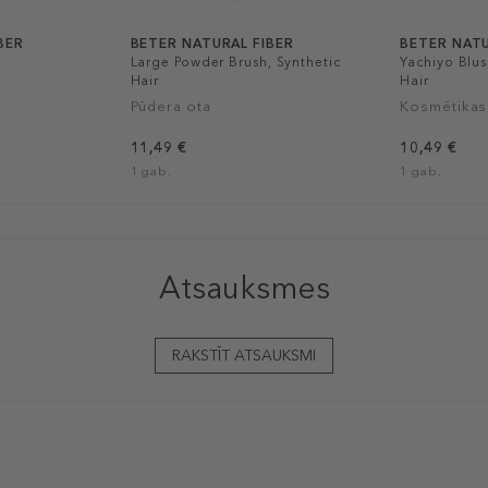
BER
BETER NATURAL FIBER
BETER NATU
Large Powder Brush, Synthetic
Yachiyo Blus
Hair
Hair
Pūdera ota
Kosmētikas
11,49 €
10,49 €
1 gab.
1 gab.
Atsauksmes
RAKSTĪT ATSAUKSMI