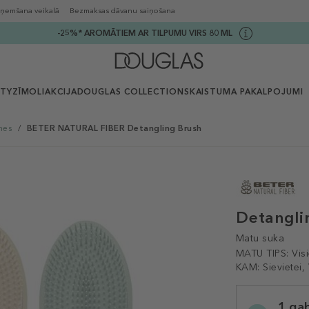
ņemšana veikalā
Bezmaksas dāvanu saiņošana
-25%* AROMĀTIEM AR TILPUMU VIRS 80 ML
UTY
ZĪMOLI
AKCIJA
DOUGLAS COLLECTION
SKAISTUMA PAKALPOJUMI
mes
/
BETER NATURAL FIBER Detangling Brush
Detangli
Matu suka
MATU TIPS:
Vis
KAM:
Sievietei,
Selected
1 ga