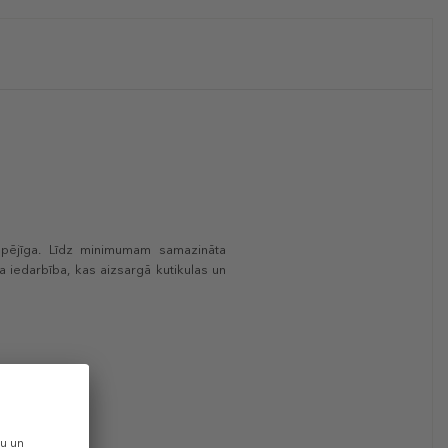
tspējīga. Līdz minimumam samazināta
a iedarbība, kas aizsargā kutikulas un