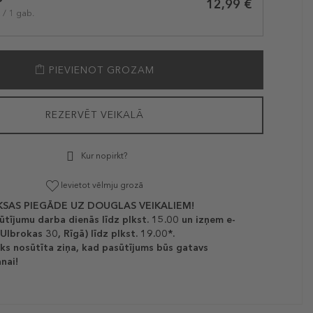
12,99 €
 / 1 gab.
PIEVIENOT GROZAM
REZERVĒT VEIKALĀ
Kur nopirkt?
Ievietot vēlmju grozā
SAS PIEGĀDE UZ DOUGLAS VEIKALIEM!
ūtījumu darba dienās līdz plkst. 15.00 un izņem e-
(Ulbrokas 30, Rīgā) līdz plkst. 19.00*.
ks nosūtīta ziņa, kad pasūtījums būs gatavs
nai!