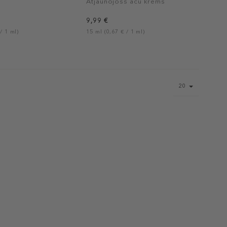
Atjaunojošs acu krēms
9,99 €
/ 1 ml)
15 ml (0,67 € / 1 ml)
Page
20
size
select