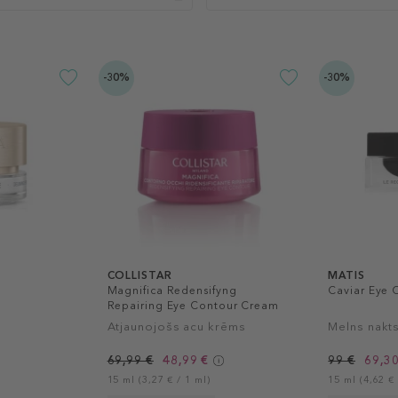
-30%
-30%
COLLISTAR
MATIS
Magnifica Redensifyng
Caviar Eye
Repairing Eye Contour Cream
Atjaunojošs acu krēms
Melns nakts
69,99 €
48,99 €
99 €
69,30
15 ml (3,27 € / 1 ml)
15 ml (4,62 € 