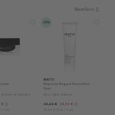
Šķirot:
Šķirot
-30%
MATIS
 Cream
Reponse Regard Recomfort -
Eyes
 krēms ar kaviāru
Acu, lūpu maksa
 €
49,99 €
34,99 €
/ 1 ml)
20 ml (1,75 € / 1 ml)