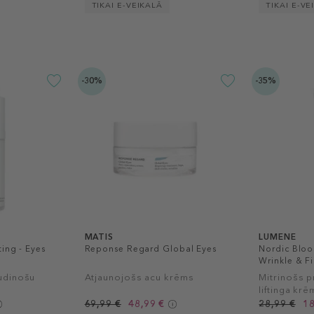
TIKAI E-VEIKALĀ
TIKAI E-VE
-30%
-35%
MATIS
LUMENE
ing - Eyes
Reponse Regard Global Eyes
Nordic Bloo
Wrinkle & F
Cream
udinošu
Atjaunojošs acu krēms
Mitrinošs 
liftinga kr
69,99 €
48,99 €
28,99 €
18