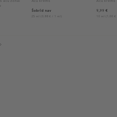
s acu zonai
Acu krēms
Acu krēms
u
Šobrīd nav
9,99 €
25 ml (0,88 € / 1 ml)
10 ml (1,00 € 