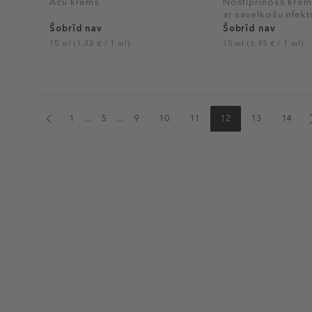
Acu krēms
Nostiprinošs krēm
ar savelkošu efekt
Šobrīd nav
Šobrīd nav
15 ml (1,33 € / 1 ml)
15 ml (6,93 € / 1 ml)
1
...
5
...
9
10
11
12
13
14