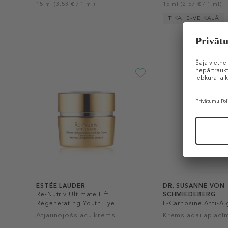
15 ml (3,53 € / 1 ml)
15 ml (2,57 € / 1 ml)
TIKAI E-VEIKALĀ
ESTÉE LAUDER
DR. SUSANNE VON
Re-Nutriv Ultimate Lift
SCHMIEDEBERG
Regenerating Youth Eye
L-Carnosine Anti-A.
Cream
Atjaunojošs acu krēms
Krēms ādai ap acī