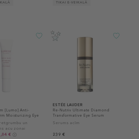
IKALĀ
TIKAI E-VEIKALĀ
ESTÉE LAUDER
m [Lumo] Anti-
Re-Nutriv Ultimate Diamond
irm Moisturizing Eye
Transformative Eye Serum
pretgrumbu un
Serums acīm
ēms acu zonai
,84 €
239 €