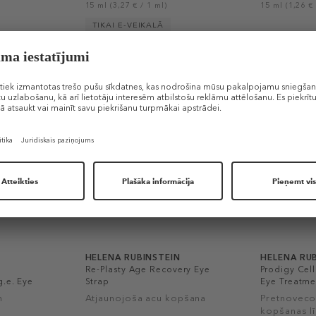
15 ml (3,27 € / 1 ml)
15 ml (1,26 € 
TIKAI E-VEIKALĀ
-40%
HELENA RUBINSTEIN
HELENA RU
Re-Plasty Age Recovery Eye
Prodigy Cel
g.e. Eye
Strap
Eye Treatme
m
Atjaunojoša acu kopšana
Pretnoveco
kopšanas lī