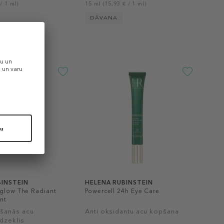
/ 1 ml)
15 ml (15,93 € / 1 ml)
DĀVANA
BINSTEIN
HELENA RUBINSTEIN
lglow The Radiant
Powercell 24h Eye Care
nt
šanās acu
Anti oksidantu acu kopšana
dzeklis