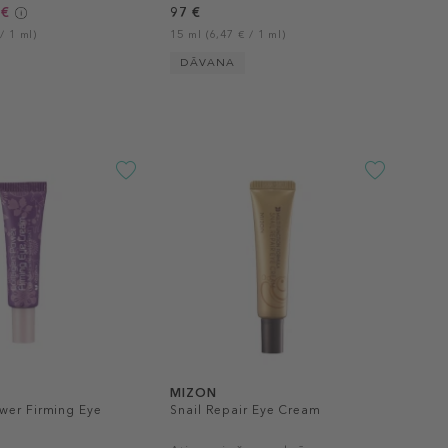
 €
97 €
/ 1 ml)
15 ml (6,47 € / 1 ml)
DĀVANA
MIZON
wer Firming Eye
Snail Repair Eye Cream