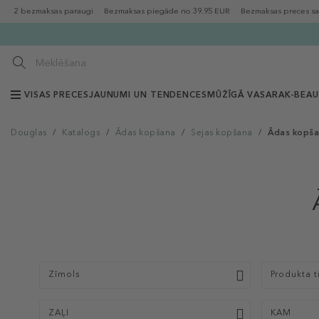
2 bezmaksas paraugi
Bezmaksas piegāde no 39.95 EUR
Bezmaksas preces sa
VISAS PRECES
JAUNUMI UN TENDENCES
MŪŽĪGĀ VASARA
K-BEA
Douglas
/
Katalogs
/
Ādas kopšana
/
Sejas kopšana
/
Ādas kopša
Zīmols
Produkta t
ZAĻI
KAM