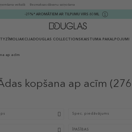
ņemšana veikalā
Bezmaksas dāvanu saiņošana
-25%* AROMĀTIEM AR TILPUMU VIRS 80 ML
UTY
ZĪMOLI
AKCIJA
DOUGLAS COLLECTION
SKAISTUMA PAKALPOJUMI
na ap acīm
Ādas kopšana ap acīm
(276
ips
Spec. piedāvājums
ĪPAŠĪBAS