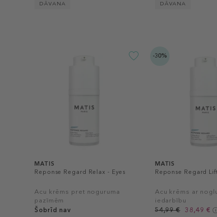
DĀVANA
DĀVANA
-30%
MATIS
MATIS
Reponse Regard Relax - Eyes
Reponse Regard Lift
Acu krēms pret noguruma
Acu krēms ar nogl
pazīmēm
iedarbību
Šobrīd nav
54,99 €
38,49 €