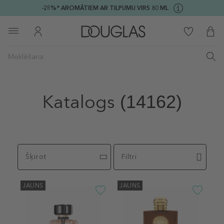
-25%* AROMĀTIEM AR TILPUMU VIRS 80 ML
Katalogs
(14162)
Šķirot
Filtri
JAUNS
JAUNS