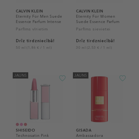
CALVIN KLEIN
CALVIN KLEIN
Eternity For Men Suede
Eternity For Women
Essence Parfum Intense
Suede Essence Parfum
Intense
Parfīms vīrietim
Parfīms sievietei
Drīz tirdzniecībā!
Drīz tirdzniecībā!
50 ml (1,86 € / 1 ml)
30 ml (2,53 € / 1 ml)
JAUNS
JAUNS
SHISEIDO
GISADA
Technosatin Pink
Ambassadora