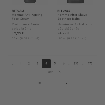
RITUALS
RITUALS
Homme Anti-Ageing
Homme After Shave
Face Cream
Soothing Balm
Pretnovecošanās
Nomierinošs balzams
sejas krēms
pēc skūšanās
39,99 €
24,99 €
50 ml (0,80 € / 1 ml)
100 ml (0,25 € / 1 ml)
1
2
3
4
5
6
...
237
...
473
...
709
Page
20
size
select