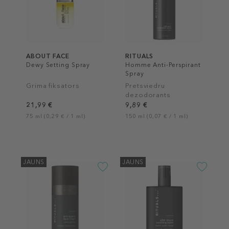
ABOUT FACE
RITUALS
Dewy Setting Spray
Homme Anti-Perspirant
Spray
Grima fiksators
Pretsviedru
dezodorants
21,99 €
9,89 €
75 ml (0,29 € / 1 ml)
150 ml (0,07 € / 1 ml)
JAUNS
JAUNS