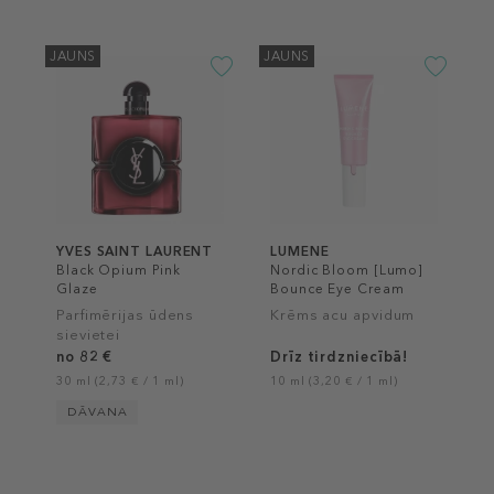
JAUNS
JAUNS
YVES SAINT LAURENT
LUMENE
Black Opium Pink
Nordic Bloom [Lumo]
Glaze
Bounce Eye Cream
Parfimērijas ūdens
Krēms acu apvidum
sievietei
no 82 €
Drīz tirdzniecībā!
30 ml (2,73 € / 1 ml)
10 ml (3,20 € / 1 ml)
DĀVANA