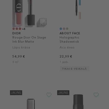
+4
DIOR
ABOUT FACE
Rouge Dior On Stage
Holographic
Ink Blur Matte
Shadowstick
Lūpu krāsa
Acu ēnas
54,99 €
22,99 €
6 ml
1 gab.
TIKAI E-VEIKALĀ
JAUNS
JAUNS