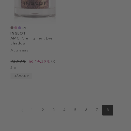
+1
INGLOT
AMC Pure Pigment Eye
Shadow
Acu ēnas
23,99 €
no 14,39 €
2 g
DĀVANA
1
2
3
4
5
6
7
8