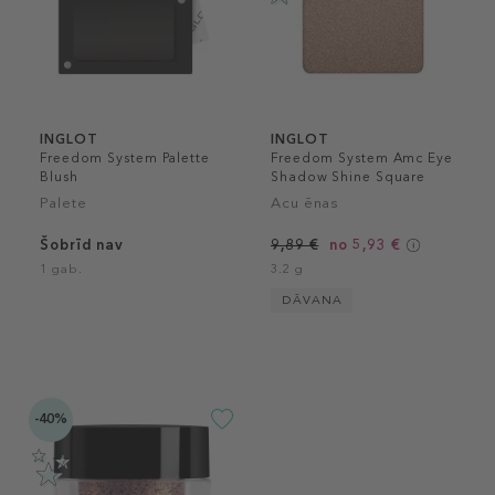
INGLOT
INGLOT
Freedom System Palette
Freedom System Amc Eye
Blush
Shadow Shine Square
Palete
Acu ēnas
Šobrīd nav
9,89 €
no 5,93 €
1 gab.
3.2 g
DĀVANA
-40%