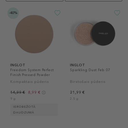
-40%
INGLOT
INGLOT
Freedom System Perfect
Sparkling Dust Feb 07
Finish Pressed Powder
Kompaktais pūderis
Birstošais pūderis
14,99 €
8,99 €
21,99 €
9 g
2.5 g
IEROBEŽOTĀ
DAUDZUMĀ