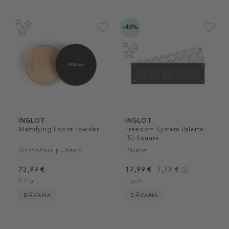
-40%
INGLOT
INGLOT
Mattifying Loose Powder
Freedom System Palette
[5] Square
Birstošais pūderis
Palete
23,99 €
12,99 €
7,79 €
2.5 g
1 gab.
DĀVANA
DĀVANA